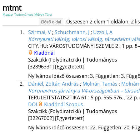
mtmt
Magyar Tudományos Művek Tára
Összesen 2 elem 1 oldalon, 2 list
Előző oldal
1.
Szirmai, V
;
Schuchmann, J
;
Uzzoli, A
Környezeti válság, városi válság, társadalmi vál
CITY.HU: VÁROSTUDOMÁNYI SZEMLE
2
:
1
pp. 8-
Kiadónál
Szakcikk (Folyóiratcikk) | Tudományos
[32896331]
[Egyeztetett]
Nyilvános idéző összesen: 3, Független: 3, Függő:
2.
Dániel, Zoltán András
;
Molnár, Tamás
;
Molnárn
Koronavírus-járvány a V4-országokban – társad
TERÜLETI STATISZTIKA
61
:
5
pp. 555-576. , 22 p.
DOI
Kiadónál
Scopus
Szakcikk (Folyóiratcikk) | Tudományos
[32267002]
[Egyeztetett]
Nyilvános idéző összesen: 22, Független: 20, Füg