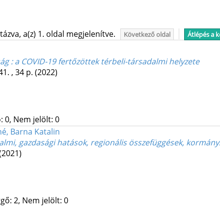
ázva, a(z) 1. oldal megjelenítve.
Következő oldal
Átlépés a 
ság : a COVID-19 fertőzöttek térbeli-társadalmi helyzete
41. , 34 p.
(2022)
 0, Nem jelölt: 0
é, Barna Katalin
almi, gazdasági hatások, regionális összefüggések, kormány
(2021)
gő: 2, Nem jelölt: 0