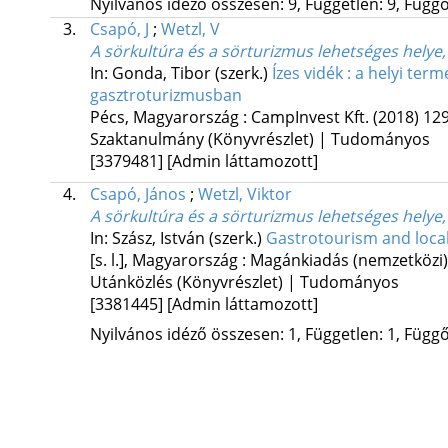
Nyilvános idéző összesen: 9, Független: 9, Függő:
3.
Csapó, J
;
Wetzl, V
A sörkultúra és a sörturizmus lehetséges hely
In: Gonda, Tibor (szerk.)
Ízes vidék : a helyi t
gasztroturizmusban
Pécs, Magyarország :
CampInvest Kft.
(2018)
129
Szaktanulmány (Könyvrészlet) | Tudományos
[3379481]
[Admin láttamozott]
4.
Csapó, János
;
Wetzl, Viktor
A sörkultúra és a sörturizmus lehetséges hely
In: Szász, István (szerk.)
Gastrotourism and loca
[s. l.], Magyarország :
Magánkiadás (nemzetközi)
Utánközlés (Könyvrészlet) | Tudományos
[3381445]
[Admin láttamozott]
Nyilvános idéző összesen: 1, Független: 1, Függő: