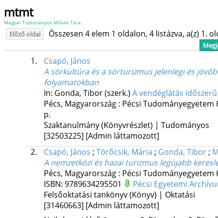
mtmt
Magyar Tudományos Művek Tára
Összesen 4 elem 1 oldalon, 4 listázva, a(z) 1. o
Előző oldal
Megje
1.
Csapó, János
A sörkultúra és a sörturizmus jelenlegi és jövőb
folyamatokban
In: Gonda, Tibor (szerk.)
A vendéglátás időszerű
Pécs, Magyarország :
Pécsi Tudományegyetem K
p.
Szaktanulmány (Könyvrészlet) | Tudományos
[32503225]
[Admin láttamozott]
2.
Csapó, János
;
Törőcsik, Mária
;
Gonda, Tibor
;
M
A nemzetközi és hazai turizmus legújabb keresl
Pécs, Magyarország :
Pécsi Tudományegyetem 
ISBN:
9789634295501
Pécsi Egyetemi Archív
Felsőoktatási tankönyv (Könyv) | Oktatási
[31460663]
[Admin láttamozott]