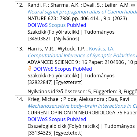
12.
Randi, F.
;
Sharma, A.K.
;
Dvali, S.
;
Leifer, A.M. ✉
Neural signal propagation atlas of Caenorhabdi
NATURE
623
:
7986
pp. 406-414. , 9 p.
(2023)
DOI
WoS
Scopus
PubMed
Szakcikk (Folyóiratcikk) | Tudományos
[34503821]
[Nyilvános]
13.
Harris, M.R.
;
Wytock, T.P.
;
Kovács, I.A.
Computational Inference of Synaptic Polarities
ADVANCED SCIENCE
9
:
16
Paper: 2104906 , 10 
DOI
WoS
Scopus
PubMed
Szakcikk (Folyóiratcikk) | Tudományos
[32822847]
[Egyeztetett]
Nyilvános idéző összesen: 5, Független: 3, Függő:
14.
Krieg, Michael
;
Pidde, Aleksandra
;
Das, Ravi
Mechanosensitive body–brain interactions in C
CURRENT OPINION IN NEUROBIOLOGY
75
Paper
DOI
WoS
Scopus
PubMed
Összefoglaló cikk (Folyóiratcikk) | Tudományos
[33134325]
[Egyeztetett]