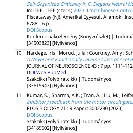
Self-Organized Criticality in C. Elegans Neural 
In: IEEE - IEEE (szerk.)
2023 42nd Chinese Contro
Piscataway (NJ), Amerikai Egyesült Államok :
Ins
6788. , 6 p.
DOI
Scopus
Konferenciaközlemény (Könyvrészlet) | Tudom
[34503823]
[Nyilvános]
10.
Hardege, Iris
;
Morud, Julia
;
Courtney, Amy
;
Sch
A Novel and Functionally Diverse Class of Acety
JOURNAL OF NEUROSCIENCE
43
:
7
pp. 1111-1124
DOI
WoS
PubMed
Szakcikk (Folyóiratcikk) | Tudományos
[33615943]
[Nyilvános]
11.
Kumar, S.
;
Sharma, A.K.
;
Tran, A.
;
Liu, M.
;
Leife
Inhibitory feedback from the motor circuit ga
PLOS BIOLOGY
21
:
9
Paper: 3002280
(2023)
DOI
Scopus
Szakcikk (Folyóiratcikk) | Tudományos
[34189502]
[Nyilvános]