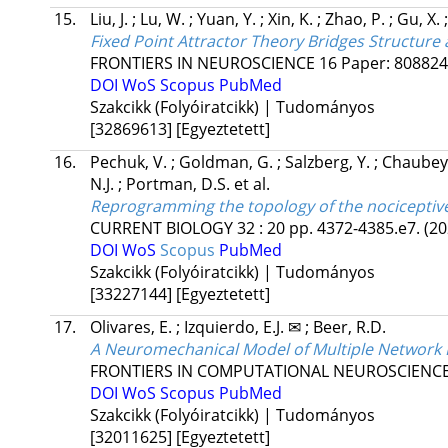
15.
Liu, J.
;
Lu, W.
;
Yuan, Y.
;
Xin, K.
;
Zhao, P.
;
Gu, X.
Fixed Point Attractor Theory Bridges Structure
FRONTIERS IN NEUROSCIENCE
16
Paper: 80882
DOI
WoS
Scopus
PubMed
Szakcikk (Folyóiratcikk) | Tudományos
[32869613]
[Egyeztetett]
16.
Pechuk, V.
;
Goldman, G.
;
Salzberg, Y.
;
Chaubey
N.J.
;
Portman, D.S.
et al.
Reprogramming the topology of the nociceptive 
CURRENT BIOLOGY
32
:
20
pp. 4372-4385.e7.
(20
DOI
WoS
Scopus
PubMed
Szakcikk (Folyóiratcikk) | Tudományos
[33227144]
[Egyeztetett]
17.
Olivares, E.
;
Izquierdo, E.J. ✉
;
Beer, R.D.
A Neuromechanical Model of Multiple Network 
FRONTIERS IN COMPUTATIONAL NEUROSCIENC
DOI
WoS
Scopus
PubMed
Szakcikk (Folyóiratcikk) | Tudományos
[32011625]
[Egyeztetett]