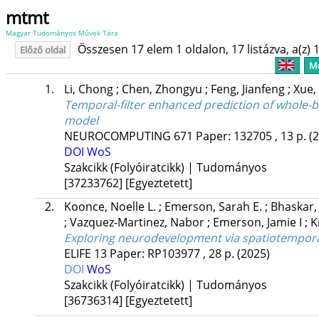
mtmt
Magyar Tudományos Művek Tára
Összesen 17 elem 1 oldalon, 17 listázva, a(z) 1
Előző oldal
Me
1.
Li, Chong
;
Chen, Zhongyu
;
Feng, Jianfeng
;
Xue,
Temporal-filter enhanced prediction of whole-bra
model
NEUROCOMPUTING
671
Paper: 132705 , 13 p.
(
DOI
WoS
Szakcikk (Folyóiratcikk) | Tudományos
[37233762]
[Egyeztetett]
2.
Koonce, Noelle L.
;
Emerson, Sarah E.
;
Bhaskar
;
Vazquez-Martinez, Nabor
;
Emerson, Jamie I
;
K
Exploring neurodevelopment via spatiotemporal
ELIFE
13
Paper: RP103977 , 28 p.
(2025)
DOI
WoS
Szakcikk (Folyóiratcikk) | Tudományos
[36736314]
[Egyeztetett]