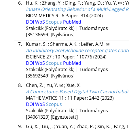
6.
Hu, K.
;
Zhang, Y.
;
Ding, F.
;
Yang, D.
;
Yu, Y. ✉
;
Y
Innate Orientating Behavior of a Multi-Legged R
BIOMIMETICS
9
:
6
Paper: 314
(2024)
DOI
WoS
Scopus
PubMed
Szakcikk (Folyóiratcikk) | Tudományos
[35136699]
[Nyilvános]
7.
Kumar, S.
;
Sharma, A.K.
;
Leifer, A.M. ✉
An inhibitory acetylcholine receptor gates co
ISCIENCE
27
:
10
Paper: 110776
(2024)
DOI
WoS
Scopus
PubMed
Szakcikk (Folyóiratcikk) | Tudományos
[35692549]
[Nyilvános]
8.
Chen, Z.
;
Yu, Y. ✉
;
Xue, X.
A Connectome-Based Digital Twin Caenorhabditi
MATHEMATICS
11
:
11
Paper: 2442
(2023)
DOI
WoS
Scopus
Szakcikk (Folyóiratcikk) | Tudományos
[34061329]
[Egyeztetett]
9.
Gu, X.
;
Liu, J.
;
Yuan, Y.
;
Zhao, P.
;
Xin, K.
;
Fang, T