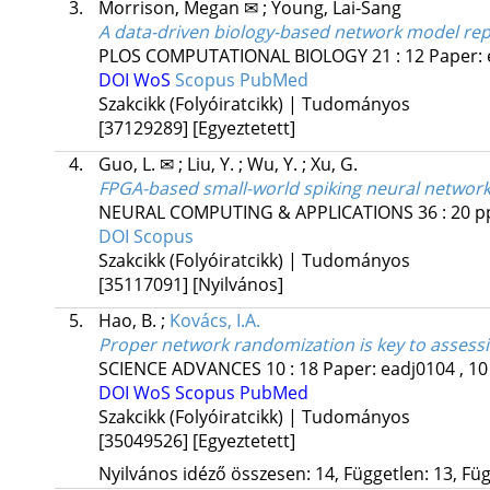
3.
Morrison, Megan ✉
;
Young, Lai-Sang
A data-driven biology-based network model re
PLOS COMPUTATIONAL BIOLOGY
21
:
12
Paper: 
DOI
WoS
Scopus
PubMed
Szakcikk (Folyóiratcikk) | Tudományos
[37129289]
[Egyeztetett]
4.
Guo, L. ✉
;
Liu, Y.
;
Wu, Y.
;
Xu, G.
FPGA-based small-world spiking neural network w
NEURAL COMPUTING & APPLICATIONS
36
:
20
p
DOI
Scopus
Szakcikk (Folyóiratcikk) | Tudományos
[35117091]
[Nyilvános]
5.
Hao, B.
;
Kovács, I.A.
Proper network randomization is key to assessi
SCIENCE ADVANCES
10
:
18
Paper: eadj0104 , 10
DOI
WoS
Scopus
PubMed
Szakcikk (Folyóiratcikk) | Tudományos
[35049526]
[Egyeztetett]
Nyilvános idéző összesen: 14, Független: 13, Füg