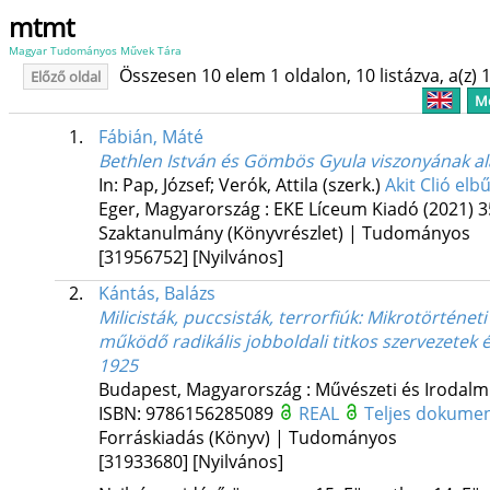
mtmt
Magyar Tudományos Művek Tára
Összesen 10 elem 1 oldalon, 10 listázva, a(z) 1
Előző oldal
Me
1.
Fábián, Máté
Bethlen István és Gömbös Gyula viszonyának al
In: Pap, József; Verók, Attila (szerk.)
Akit Clió el
Eger, Magyarország :
EKE Líceum Kiadó
(2021)
3
Szaktanulmány (Könyvrészlet) | Tudományos
[31956752]
[Nyilvános]
2.
Kántás, Balázs
Milicisták, puccsisták, terrorfiúk
: Mikrotörténet
működő radikális jobboldali titkos szervezetek 
1925
Budapest, Magyarország :
Művészeti és Irodalmi 
ISBN:
9786156285089
REAL
Teljes dokum
Forráskiadás (Könyv) | Tudományos
[31933680]
[Nyilvános]