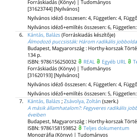
Forráskiadás (Könyv) | Tudományos
[31623744]
[Nyilvános]
Nyilvános idéző összesen: 4, Független: 4, Függő:
Nyilvános idéző+említés összesen: 6, Független: 
6.
Kántás, Balázs
(Forráskiadás készítője)
Álmodozó puccsisták
: Három radikális jobbolda
Budapest, Magyarország :
Horthy-korszak Tört
134 p.
ISBN:
9786156250032
REAL
Egyéb URL
T
Forráskiadás (Könyv) | Tudományos
[31620193]
[Nyilvános]
Nyilvános idéző összesen: 4, Független: 4, Függő:
Nyilvános idéző+említés összesen: 5, Független: 
7.
Kántás, Balázs
;
Zsávolya, Zoltán
(szerk.)
A másik államhatalom?
: Fegyveres radikális job
éveiben
Budapest, Magyarország :
Horthy-korszak Tört
ISBN:
9786158159852
Teljes dokumentum
Monográfia (Könyv) | Tudományos