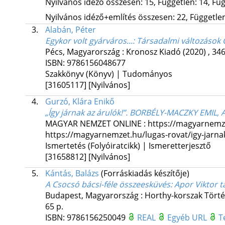
Nyilvános idéző összesen: 15, Független: 14, Füg
Nyilvános idéző+említés összesen: 22, Független:
3.
Alabán, Péter
Egykor volt gyárváros...
: Társadalmi változások
Pécs, Magyarország :
Kronosz Kiadó
(2020)
,
346
ISBN:
9786156048677
Szakkönyv (Könyv) | Tudományos
[31605117]
[Nyilvános]
4.
Gurzó, Klára Enikő
„Így járnak az árulók!”. BORBÉLY-MACZKY EMI
MAGYAR NEMZET ONLINE
:
https://magyarnemze
https://magyarnemzet.hu/lugas-rovat/igy-jarna
Ismertetés (Folyóiratcikk) | Ismeretterjesztő
[31658812]
[Nyilvános]
5.
Kántás, Balázs
(Forráskiadás készítője)
A Csocsó bácsi-féle összeesküvés
: Apor Viktor 
Budapest, Magyarország :
Horthy-korszak Tört
65 p.
ISBN:
9786156250049
REAL
Egyéb URL
T