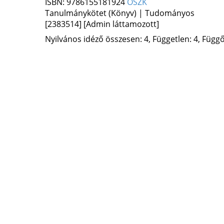
ISBN:
9786155181924
OSZK
Tanulmánykötet (Könyv) | Tudományos
[2383514]
[Admin láttamozott]
Nyilvános idéző összesen: 4, Független: 4, Függő: