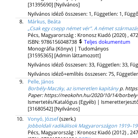
[31395690]
[Nyilvános]
Nyilvános idéző összesen: 1, Független: 1, Függő:
8.
Márkus, Beáta
„Csak egy csepp német vér”. A német származás
Pécs, Magyarország :
Kronosz Kiadó
(2020)
,
472
ISBN:
9786156048738
Teljes dokumentum
Monográfia (Könyv) | Tudományos
[31595365]
[Admin láttamozott]
Nyilvános idéző összesen: 33, Független: 33, Füg
Nyilvános idéző+említés összesen: 75, Független:
9.
Pelle, János
Borbély-Maczky, az ismeretlen kapitány
p. http
Paper: https://neokohn.hu/2020/10/14/borbely
Ismertetés/Katalógus (Egyéb) | Ismeretterjeszt
[31680542]
[Nyilvános]
10.
Vonyó, József
(szerk.)
Jobboldali radikálisok Magyarországon 1919–1
Pécs, Magyarország :
Kronosz Kiadó
(2012)
,
247