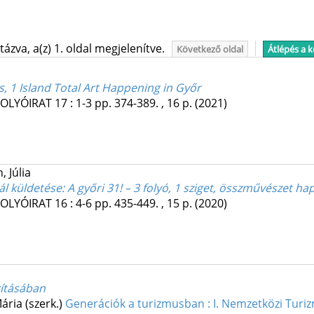
ázva, a(z) 1. oldal megjelenítve.
Következő oldal
Átlépés a 
s, 1 Island Total Art Happening in Győr
FOLYÓIRAT
17
:
1-3
pp. 374-389. , 16 p.
(2021)
 Júlia
ál küldetése
: A győri 31! – 3 folyó, 1 sziget, összművészet h
FOLYÓIRAT
16
:
4-6
pp. 435-449. , 15 p.
(2020)
kításában
ária (szerk.)
Generációk a turizmusban : I. Nemzetközi Tur