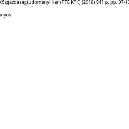
özgazdaságtudományi Kar (PTE KTK)
(2018)
541 p.
pp. 97-10
ányos