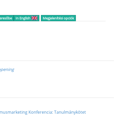
keresőbe
In English
Megjelenítési opciók
appening
izmusmarketing Konferencia: Tanulmánykötet