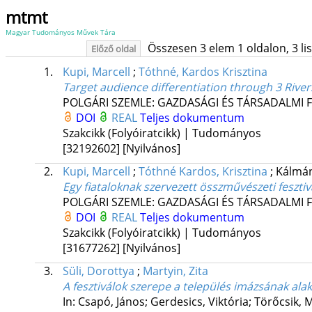
mtmt
Magyar Tudományos Művek Tára
Összesen 3 elem 1 oldalon, 3 list
Előző oldal
1.
Kupi, Marcell
;
Tóthné, Kardos Krisztina
Target audience differentiation through 3 River
POLGÁRI SZEMLE: GAZDASÁGI ÉS TÁRSADALMI 
DOI
REAL
Teljes dokumentum
Szakcikk (Folyóiratcikk) | Tudományos
[32192602]
[Nyilvános]
2.
Kupi, Marcell
;
Tóthné Kardos, Krisztina
;
Kálmán,
Egy fiataloknak szervezett összművészeti fesztiv
POLGÁRI SZEMLE: GAZDASÁGI ÉS TÁRSADALMI 
DOI
REAL
Teljes dokumentum
Szakcikk (Folyóiratcikk) | Tudományos
[31677262]
[Nyilvános]
3.
Süli, Dorottya
;
Martyin, Zita
A fesztiválok szerepe a település imázsának ala
In: Csapó, János; Gerdesics, Viktória; Törőcsik, M