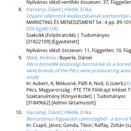
Nyilvános idéző+említés összesen: 37, Független:
8.
Harsányi, Dávid
;
Hlédik, Erika
Utazási célpontok kiválasztásának szempontjai
MARKETING ÉS MENEDZSMENT
54
:
4
pp. 89-101
DOI
Egyéb URL
Szakcikk (Folyóiratcikk) | Tudományos
[31822109]
[Egyeztetett]
Nyilvános idéző összesen: 11, Független: 10, Füg
9.
Máté, Andrea
;
Bayerle, Dániel
Pécsi borvidék közösségi bormárkái és a borvi
wine brands of the Pécs wine producering area 
study
In: Aubert, A; Mókusné, Pálfi A; Nod, G (szerk.)
E
Pécs, Magyarország :
PTE TTK Földrajzi Intézet
Szaktanulmány (Könyvrészlet) | Tudományos
[31849662]
[Admin láttamozott]
10.
Harsányi, Dávid
;
Hlédik, Erika
Borturizmus fogyasztói szemszögből - a borral 
In: Csapó, János; Gonda, Tibor; Raffay, Zoltán (s