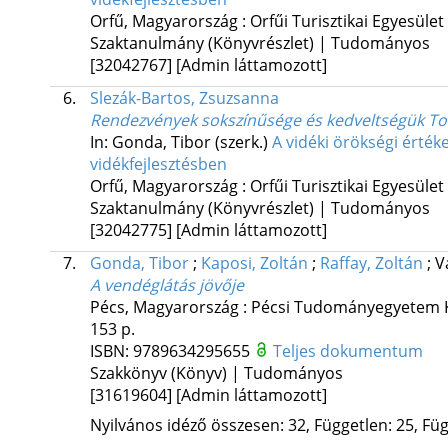
Orfű, Magyarország :
Orfűi Turisztikai Egyesület
Szaktanulmány (Könyvrészlet) | Tudományos
[32042767]
[Admin láttamozott]
6.
Slezák-Bartos, Zsuzsanna
Rendezvények sokszínűsége és kedveltségük To
In: Gonda, Tibor (szerk.)
A vidéki örökségi érték
vidékfejlesztésben
Orfű, Magyarország :
Orfűi Turisztikai Egyesület
Szaktanulmány (Könyvrészlet) | Tudományos
[32042775]
[Admin láttamozott]
7.
Gonda, Tibor
;
Kaposi, Zoltán
;
Raffay, Zoltán
;
V
A vendéglátás jövője
Pécs, Magyarország :
Pécsi Tudományegyetem K
153 p.
ISBN:
9789634295655
Teljes dokumentum
Szakkönyv (Könyv) | Tudományos
[31619604]
[Admin láttamozott]
Nyilvános idéző összesen: 32, Független: 25, Füg