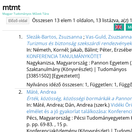
mtmt
Magyar Tudományos Művek Tára
Összesen 13 elem 1 oldalon, 13 listázva, a(z) 1
Előző oldal
Me
1.
Slezák-Bartos, Zsuzsanna
;
Vas-Guld, Zsuzsanna
Turizmus és biztonság szekszárdi rendezvények 
In: Németh, Kornél; Jakab, Bálint; Péter, Erzsébe
KONFERENCIA TANULMÁNYKÖTET
Nagykanizsa, Magyarország :
Pannon Egyetem
Szaktanulmány (Könyvrészlet) | Tudományos
[33851502]
[Egyeztetett]
Nyilvános idéző összesen: 1, Független: 1, Függő:
2.
Máté, Andrea
Érték, közösség, közösségi bormárkák a Panno
In: Máté, Andrea; Dán, Andrea (szerk.)
Vidéki Ör
elmélet és a jó gyakorlat találkozása: Konferenc
Pécs, Magyarország :
Pécsi Tudományegyetem K
p.
pp. 69-83. , 15 p.
Konferenciaközlemény (Könyvrészlet) | Tudom