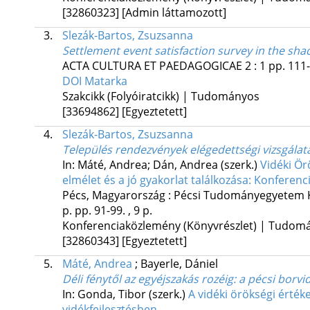
[32860323]
[Admin láttamozott]
3.
Slezák-Bartos, Zsuzsanna
Settlement event satisfaction survey in the sh
ACTA CULTURA ET PAEDAGOGICAE
2
:
1
pp. 111-
DOI
Matarka
Szakcikk (Folyóiratcikk) | Tudományos
[33694862]
[Egyeztetett]
4.
Slezák-Bartos, Zsuzsanna
Település rendezvények elégedettségi vizsgálat
In: Máté, Andrea; Dán, Andrea (szerk.)
Vidéki Ör
elmélet és a jó gyakorlat találkozása: Konferenc
Pécs, Magyarország :
Pécsi Tudományegyetem K
p.
pp. 91-99. , 9 p.
Konferenciaközlemény (Könyvrészlet) | Tudom
[32860343]
[Egyeztetett]
5.
Máté, Andrea
;
Bayerle, Dániel
Déli fénytől az egyéjszakás rozéig: a pécsi borv
In: Gonda, Tibor (szerk.)
A vidéki örökségi érték
vidékfejlesztésben