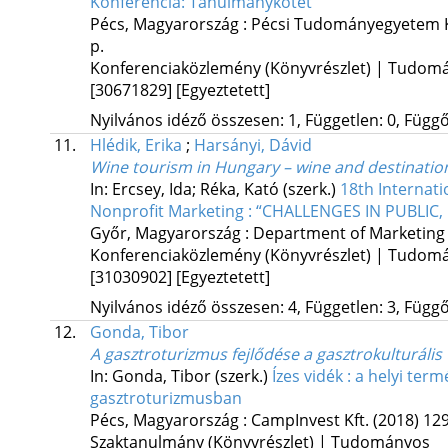
Konferencia: Tanulmánykötet
Pécs, Magyarország :
Pécsi Tudományegyetem K
p.
Konferenciaközlemény (Könyvrészlet) | Tudom
[30671829]
[Egyeztetett]
Nyilvános idéző összesen: 1, Független: 0, Függő:
11.
Hlédik, Erika
;
Harsányi, Dávid
Wine tourism in Hungary – wine and destination
In: Ercsey, Ida; Réka, Kató (szerk.)
18th Internati
Nonprofit Marketing : “CHALLENGES IN PUBLI
Győr, Magyarország :
Department of Marketing
Konferenciaközlemény (Könyvrészlet) | Tudom
[31030902]
[Egyeztetett]
Nyilvános idéző összesen: 4, Független: 3, Függő:
12.
Gonda, Tibor
A gasztroturizmus fejlődése a gasztrokulturális 
In: Gonda, Tibor (szerk.)
Ízes vidék : a helyi t
gasztroturizmusban
Pécs, Magyarország :
CampInvest Kft.
(2018)
129
Szaktanulmány (Könyvrészlet) | Tudományos