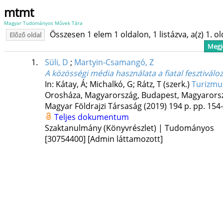
mtmt
Magyar Tudományos Művek Tára
Összesen 1 elem 1 oldalon, 1 listázva, a(z) 1. o
Előző oldal
Megje
1.
Süli, D
;
Martyin-Csamangó, Z
A közösségi média használata a fiatal fesztivál
In: Kátay, Á; Michalkó, G; Rátz, T (szerk.)
Turizmu
Orosháza, Magyarország,
Budapest, Magyarors
Magyar Földrajzi Társaság
(2019)
194 p.
pp. 154-
Teljes dokumentum
Szaktanulmány (Könyvrészlet) | Tudományos
[30754400]
[Admin láttamozott]