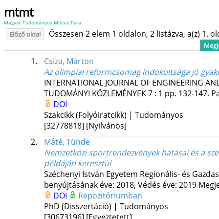
mtmt
Magyar Tudományos Művek Tára
Összesen 2 elem 1 oldalon, 2 listázva, a(z) 1. o
Előző oldal
Megje
1.
Csiza, Márton
Az olimpiai reformcsomag indokoltsága jó gyako
INTERNATIONAL JOURNAL OF ENGINEERING A
TUDOMÁNYI KÖZLEMÉNYEK
7
:
1
pp. 132-147. Pa
DOI
Szakcikk (Folyóiratcikk) | Tudományos
[32778818]
[Nyilvános]
2.
Máté, Tünde
Nemzetközi sportrendezvények hatásai és a szerv
példáján keresztül
Széchenyi István Egyetem Regionális- és Gazda
benyújtásának éve: 2018,
Védés éve: 2019
Megje
DOI
Repozitóriumban
PhD (Disszertáció) | Tudományos
[30673196]
[Egyeztetett]