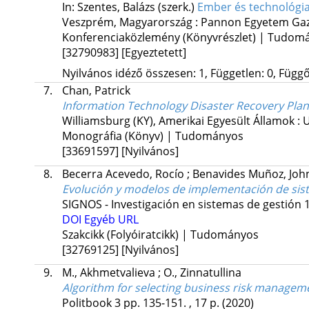
In: Szentes, Balázs (szerk.)
Ember és technológia 
Veszprém, Magyarország :
Pannon Egyetem Ga
Konferenciaközlemény (Könyvrészlet) | Tudom
[32790983]
[Egyeztetett]
Nyilvános idéző összesen: 1, Független: 0, Függő:
7.
Chan, Patrick
Information Technology Disaster Recovery Pla
Williamsburg (KY), Amerikai Egyesült Államok :
U
Monográfia (Könyv) | Tudományos
[33691597]
[Nyilvános]
8.
Becerra Acevedo, Rocío
;
Benavides Muñoz, Joh
Evolución y modelos de implementación de sist
SIGNOS - Investigación en sistemas de gestión
DOI
Egyéb URL
Szakcikk (Folyóiratcikk) | Tudományos
[32769125]
[Nyilvános]
9.
M., Akhmetvalieva
;
O., Zinnatullina
Algorithm for selecting business risk manage
Politbook
3
pp. 135-151. , 17 p.
(2020)