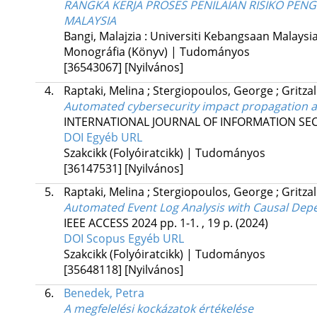
RANGKA KERJA PROSES PENILAIAN RISIKO P
MALAYSIA
Bangi, Malajzia :
Universiti Kebangsaan Malaysi
Monográfia (Könyv) | Tudományos
[36543067]
[Nyilvános]
4.
Raptaki, Melina
;
Stergiopoulos, George
;
Gritzal
Automated cybersecurity impact propagation a
INTERNATIONAL JOURNAL OF INFORMATION SE
DOI
Egyéb URL
Szakcikk (Folyóiratcikk) | Tudományos
[36147531]
[Nyilvános]
5.
Raptaki, Melina
;
Stergiopoulos, George
;
Gritzal
Automated Event Log Analysis with Causal Dep
IEEE ACCESS
2024
pp. 1-1. , 19 p.
(2024)
DOI
Scopus
Egyéb URL
Szakcikk (Folyóiratcikk) | Tudományos
[35648118]
[Nyilvános]
6.
Benedek, Petra
A megfelelési kockázatok értékelése