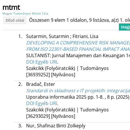
mtmt
Magyar Tudományos Művek Tára
Összesen 9 elem 1 oldalon, 9 listázva, a(z) 1. o
Előző oldal
Megje
1.
Sutarmin, Sutarmin
;
Fitriani, Lisa
DEVELOPING A COMPREHENSIVE RISK MANAGEM
FROM ISO 22301-BASED FINANCIAL IMPACT ANA
SULTANIST: Jurnal Manajemen dan Keuangan
1
DOI
Egyéb URL
Szakcikk (Folyóiratcikk) | Tudományos
[36939252]
[Nyilvános]
2.
Bradač, Ester
Standardi in skladnost v IT projektih: integrac
Uporabna informatika
2025
pp. 1-8. , 8 p.
(2025)
DOI
Egyéb URL
Szakcikk (Folyóiratcikk) | Tudományos
[36293029]
[Nyilvános]
3.
Nur, Shafinaz Binti Zolkeply