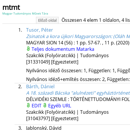
mtmt
Magyar Tudományos Művek Tára
Összesen 4 elem 1 oldalon, 4 list
Előző oldal
1.
Tusor, Péter
Zsinatok a kora újkori Magyarországon
: (Oláh 
MAGYAR SION
14 (56)
:
1
pp. 57-67. , 11 p.
(2020)
Teljes dokumentum
Matarka
Szakcikk (Folyóiratcikk) | Tudományos
[31331049]
[Egyeztetett]
Nyilvános idéző összesen: 1, Független: 1, Függő:
Nyilvános idéző+említés összesen: 2, Független: 
2.
Bárth, Dániel
A 18. századi Bácska "alulnézeti" egyháztörténe
DÉLVIDÉKI SZEMLE : TÖRTÉNETTUDOMÁNYI FOL
EDIT
Egyéb URL
Szakcikk (Folyóiratcikk) | Tudományos
[31043797]
[Egyeztetett]
3.
Jablonský, Dávid