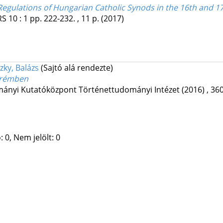
egulations of Hungarian Catholic Synods in the 16th and 17t
RS
10
:
1
pp. 222-232. , 11 p.
(2017)
zky, Balázs
(Sajtó alá rendezte)
prémben
ányi Kutatóközpont Történettudományi Intézet
(2016)
,
360
 0, Nem jelölt: 0