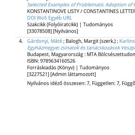
Selected Examples of Problematic Adoption of R
KONSTANTINOVE LISTY / CONSTANTINES LETTE
DOI
WoS
Egyéb URL
Szakcikk (Folyóiratcikk) | Tudományos
[33078508]
[Nyilvános]
4.
Gárdonyi, Máté
;
Balogh, Margit
(szerk.)
;
Karlins
Egyházmegyei zsinatok és tanácskozások Vesz
Budapest, Magyarország :
MTA Bölcsészettudom
ISBN:
9789634160526
Forráskiadás (Könyv) | Tudományos
[3227521]
[Admin láttamozott]
Nyilvános idéző összesen: 7, Független: 7, Függő: