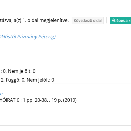
ázva, a(z) 1. oldal megjelenítve.
Következő oldal
Átlépés a 
Miklóstól Pázmány Péterig)
 0, Nem jelölt: 0
2, Függő: 0, Nem jelölt: 0
te
YÓIRAT
6
:
1
pp. 20-38. , 19 p.
(2019)