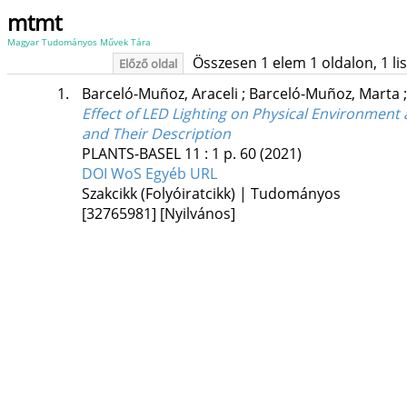
mtmt
Magyar Tudományos Művek Tára
Összesen 1 elem 1 oldalon, 1 list
Előző oldal
1.
Barceló-Muñoz, Araceli
;
Barceló-Muñoz, Marta
Effect of LED Lighting on Physical Environmen
and Their Description
PLANTS-BASEL
11
:
1
p. 60
(2021)
DOI
WoS
Egyéb URL
Szakcikk (Folyóiratcikk) | Tudományos
[32765981]
[Nyilvános]