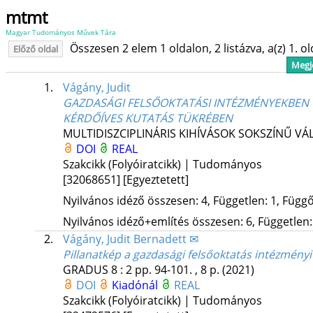
mtmt
Magyar Tudományos Művek Tára
Összesen 2 elem 1 oldalon, 2 listázva, a(z) 1. o
Előző oldal
Megje
1.
Vágány, Judit
GAZDASÁGI FELSŐOKTATÁSI INTÉZMÉNYEKBEN 
KÉRDŐÍVES KUTATÁS TÜKRÉBEN
MULTIDISZCIPLINÁRIS KIHÍVÁSOK SOKSZÍNŰ VÁ
DOI
REAL
Szakcikk (Folyóiratcikk) | Tudományos
[32068651]
[Egyeztetett]
Nyilvános idéző összesen: 4, Független: 1, Függő:
Nyilvános idéző+említés összesen: 6, Független: 
2.
Vágány, Judit Bernadett ✉
Pillanatkép a gazdasági felsőoktatás intézmén
GRADUS
8
:
2
pp. 94-101. , 8 p.
(2021)
DOI
Kiadónál
REAL
Szakcikk (Folyóiratcikk) | Tudományos