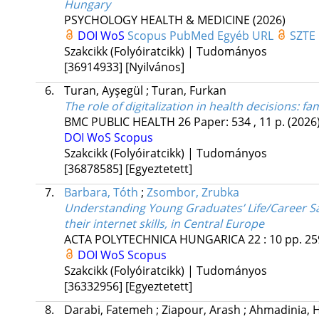
Hungary
PSYCHOLOGY HEALTH & MEDICINE
(2026)
DOI
WoS
Scopus
PubMed
Egyéb URL
SZTE 
Szakcikk (Folyóiratcikk) | Tudományos
[36914933]
[Nyilvános]
6.
Turan, Ayşegül
;
Turan, Furkan
The role of digitalization in health decisions: f
BMC PUBLIC HEALTH
26
Paper: 534 , 11 p.
(2026
DOI
WoS
Scopus
Szakcikk (Folyóiratcikk) | Tudományos
[36878585]
[Egyeztetett]
7.
Barbara, Tóth
;
Zsombor, Zrubka
Understanding Young Graduates’ Life/Career Sat
their internet skills, in Central Europe
ACTA POLYTECHNICA HUNGARICA
22
:
10
pp. 25
DOI
WoS
Scopus
Szakcikk (Folyóiratcikk) | Tudományos
[36332956]
[Egyeztetett]
8.
Darabi, Fatemeh
;
Ziapour, Arash
;
Ahmadinia, 