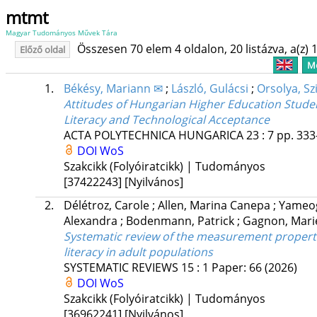
mtmt
Magyar Tudományos Művek Tára
Összesen 70 elem 4 oldalon, 20 listázva, a(z) 1
Előző oldal
Me
1.
Békésy, Mariann ✉
;
László, Gulácsi
;
Orsolya, Sz
Attitudes of Hungarian Higher Education Stude
Literacy and Technological Acceptance
ACTA POLYTECHNICA HUNGARICA
23
:
7
pp. 333
DOI
WoS
Szakcikk (Folyóiratcikk) | Tudományos
[37422243]
[Nyilvános]
2.
Délétroz, Carole
;
Allen, Marina Canepa
;
Yameog
Alexandra
;
Bodenmann, Patrick
;
Gagnon, Mari
Systematic review of the measurement propert
literacy in adult populations
SYSTEMATIC REVIEWS
15
:
1
Paper: 66
(2026)
DOI
WoS
Szakcikk (Folyóiratcikk) | Tudományos
[36962241]
[Nyilvános]