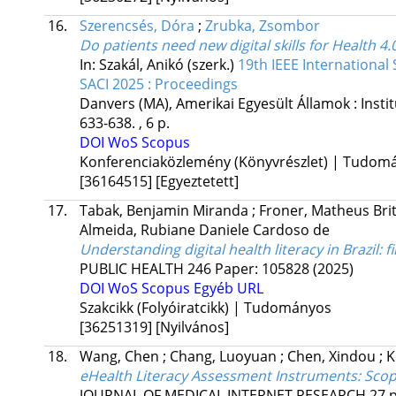
16.
Szerencsés, Dóra
;
Zrubka, Zsombor
Do patients need new digital skills for Health 4.
In: Szakál, Anikó (szerk.)
19th IEEE International
SACI 2025 : Proceedings
Danvers (MA), Amerikai Egyesült Államok :
Insti
633-638. , 6 p.
DOI
WoS
Scopus
Konferenciaközlemény (Könyvrészlet) | Tudom
[36164515]
[Egyeztetett]
17.
Tabak, Benjamin Miranda
;
Froner, Matheus Bri
Almeida, Rubiane Daniele Cardoso de
Understanding digital health literacy in Brazil:
PUBLIC HEALTH
246
Paper: 105828
(2025)
DOI
WoS
Scopus
Egyéb URL
Szakcikk (Folyóiratcikk) | Tudományos
[36251319]
[Nyilvános]
18.
Wang, Chen
;
Chang, Luoyuan
;
Chen, Xindou
;
K
eHealth Literacy Assessment Instruments: Sco
JOURNAL OF MEDICAL INTERNET RESEARCH
27