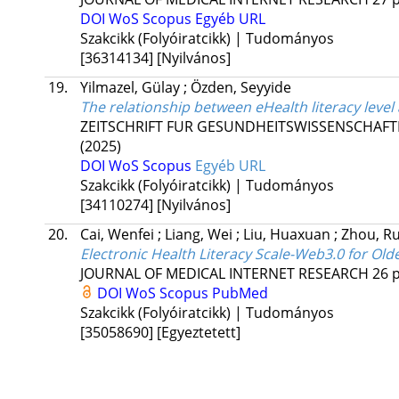
DOI
WoS
Scopus
Egyéb URL
Szakcikk (Folyóiratcikk) | Tudományos
[36314134]
[Nyilvános]
19.
Yilmazel, Gülay
;
Özden, Seyyide
The relationship between eHealth literacy leve
ZEITSCHRIFT FUR GESUNDHEITSWISSENSCHAFTE
(2025)
DOI
WoS
Scopus
Egyéb URL
Szakcikk (Folyóiratcikk) | Tudományos
[34110274]
[Nyilvános]
20.
Cai, Wenfei
;
Liang, Wei
;
Liu, Huaxuan
;
Zhou, R
Electronic Health Literacy Scale-Web3.0 for Ol
JOURNAL OF MEDICAL INTERNET RESEARCH
26
DOI
WoS
Scopus
PubMed
Szakcikk (Folyóiratcikk) | Tudományos
[35058690]
[Egyeztetett]