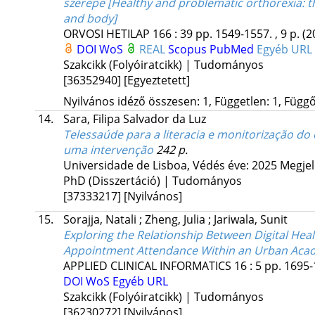
szerepe [Healthy and problematic orthorexia: th
and body]
ORVOSI HETILAP
166
:
39
pp. 1549-1557. , 9 p.
(2
DOI
WoS
REAL
Scopus
PubMed
Egyéb URL
Szakcikk (Folyóiratcikk) | Tudományos
[36352940]
[Egyeztetett]
Nyilvános idéző összesen: 1, Független: 1, Függő:
14.
Sara, Filipa Salvador da Luz
Telessaúde para a literacia e monitorização do
uma intervenção
242 p.
Universidade de Lisboa
,
Védés éve: 2025
Megjel
PhD (Disszertáció) | Tudományos
[37333217]
[Nyilvános]
15.
Sorajja, Natali
;
Zheng, Julia
;
Jariwala, Sunit
Exploring the Relationship Between Digital Hea
Appointment Attendance Within an Urban Acad
APPLIED CLINICAL INFORMATICS
16
:
5
pp. 1695-
DOI
WoS
Egyéb URL
Szakcikk (Folyóiratcikk) | Tudományos
[36230272]
[Nyilvános]