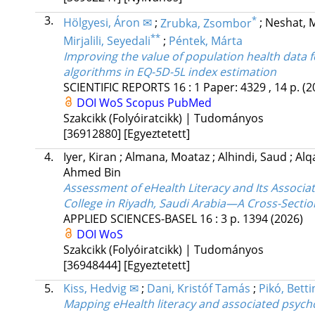
3.
*
Hölgyesi, Áron ✉
;
Zrubka, Zsombor
;
Neshat, 
**
Mirjalili, Seyedali
;
Péntek, Márta
Improving the value of population health data 
algorithms in EQ-5D-5L index estimation
SCIENTIFIC REPORTS
16
:
1
Paper: 4329 , 14 p.
(2
DOI
WoS
Scopus
PubMed
Szakcikk (Folyóiratcikk) | Tudományos
[36912880]
[Egyeztetett]
4.
Iyer, Kiran
;
Almana, Moataz
;
Alhindi, Saud
;
Alq
Ahmed Bin
Assessment of eHealth Literacy and Its Associa
College in Riyadh, Saudi Arabia—A Cross-Sectio
APPLIED SCIENCES-BASEL
16
:
3
p. 1394
(2026)
DOI
WoS
Szakcikk (Folyóiratcikk) | Tudományos
[36948444]
[Egyeztetett]
5.
Kiss, Hedvig ✉
;
Dani, Kristóf Tamás
;
Pikó, Betti
Mapping eHealth literacy and associated psycho