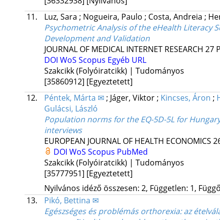
[36332938]
[Nyilvános]
11.
Luz, Sara
;
Nogueira, Paulo
;
Costa, Andreia
;
He
Psychometric Analysis of the eHealth Literacy 
Development and Validation
JOURNAL OF MEDICAL INTERNET RESEARCH
27
DOI
WoS
Scopus
Egyéb URL
Szakcikk (Folyóiratcikk) | Tudományos
[35860912]
[Egyeztetett]
12.
Péntek, Márta ✉
;
Jáger, Viktor
;
Kincses, Áron
;
Gulácsi, László
Population norms for the EQ-5D-5L for Hungary
interviews
EUROPEAN JOURNAL OF HEALTH ECONOMICS
2
DOI
WoS
Scopus
PubMed
Szakcikk (Folyóiratcikk) | Tudományos
[35777951]
[Egyeztetett]
Nyilvános idéző összesen: 2, Független: 1, Függő:
13.
Pikó, Bettina ✉
Egészséges és problémás orthorexia: az ételvála