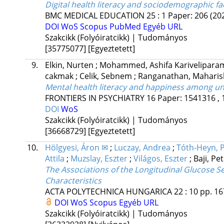
Digital health literacy and sociodemographic fa
BMC MEDICAL EDUCATION
25
:
1
Paper: 206
(20
DOI
WoS
Scopus
PubMed
Egyéb URL
Szakcikk (Folyóiratcikk) | Tudományos
[35775077]
[Egyeztetett]
9.
Elkin, Nurten
;
Mohammed, Ashifa Karivelipara
cakmak
;
Celik, Sebnem
;
Ranganathan, Maharis
Mental health literacy and happiness among uni
FRONTIERS IN PSYCHIATRY
16
Paper: 1541316 , 
DOI
WoS
Szakcikk (Folyóiratcikk) | Tudományos
[36668729]
[Egyeztetett]
10.
Hölgyesi, Áron ✉
;
Luczay, Andrea
;
Tóth-Heyn, 
Attila
;
Muzslay, Eszter
;
Világos, Eszter
;
Baji, Pe
The Associations of the Longitudinal Glucose S
Characteristics
ACTA POLYTECHNICA HUNGARICA
22
:
10
pp. 16
DOI
WoS
Scopus
Egyéb URL
Szakcikk (Folyóiratcikk) | Tudományos