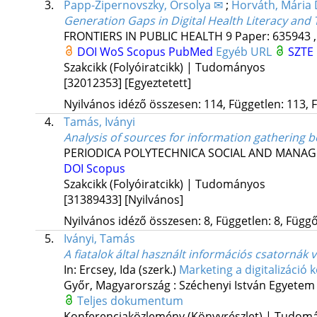
3.
Papp-Zipernovszky, Orsolya ✉
;
Horváth, Mária
Generation Gaps in Digital Health Literacy an
FRONTIERS IN PUBLIC HEALTH
9
Paper: 635943 ,
DOI
WoS
Scopus
PubMed
Egyéb URL
SZTE 
Szakcikk (Folyóiratcikk) | Tudományos
[32012353]
[Egyeztetett]
Nyilvános idéző összesen: 114, Független: 113, F
4.
Tamás, Iványi
Analysis of sources for information gathering bef
PERIODICA POLYTECHNICA SOCIAL AND MANAG
DOI
Scopus
Szakcikk (Folyóiratcikk) | Tudományos
[31389433]
[Nyilvános]
Nyilvános idéző összesen: 8, Független: 8, Függő:
5.
Iványi, Tamás
A fiatalok által használt információs csatornák
In: Ercsey, Ida (szerk.)
Marketing a digitalizáció
Győr, Magyarország :
Széchenyi István Egyetem
Teljes dokumentum
Konferenciaközlemény (Könyvrészlet) | Tudom