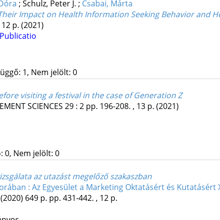
 Dóra
;
Schulz, Peter J.
;
Csabai, Márta
d Their Impact on Health Information Seeking Behavior and
 12 p.
(2021)
Publicatio
üggő: 1, Nem jelölt: 0
ore visiting a festival in the case of Generation Z
EMENT SCIENCES
29
:
2
pp. 196-208. , 13 p.
(2021)
 0, Nem jelölt: 0
 vizsgálata az utazást megelőző szakaszban
 korában : Az Egyesület a Marketing Oktatásért és Kutatásért
(2020)
649 p.
pp. 431-442. , 12 p.
ányos