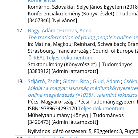
Konferencia
Komárno, Szlovákia :
Selye János Egyetem
(2018
Konferenciaközlemény (Könyvrészlet) | Tudom
[3407846]
[Nyilvános]
17.
Nagy, Ádám
;
Fazekas, Anna
The transformation of young people’s online an
In: Matina, Magkou; Reinhard, Schwalbach; Bram
Strasbourg, Franciaország :
Council of Europe
(
REAL
Teljes dokumentum
Szaktanulmány (Könyvrészlet) | Tudományos
[3383912]
[Admin láttamozott]
18.
Szíjártó, Zsolt
;
Glózer, Rita
;
Guld, Ádám
;
Csóka,
Média : a magyar lakosság médiumkörnyezettel é
online megkérdezés (=1038) , valamint fókuszc
Pécs, Magyarország :
Pécsi Tudományegyetem K
ISBN:
9789634293170
Teljes dokumentum
Műhelytanulmány (Könyv) | Tudományos
[3426473]
[Admin láttamozott]
Nyilvános idéző összesen: 5, Független: 3, Függő: