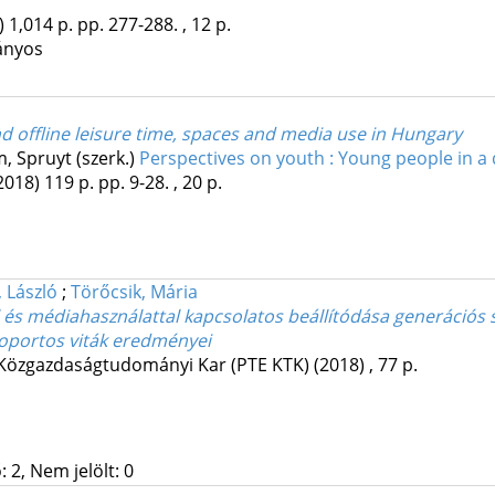
)
1,014 p.
pp. 277-288. , 12 p.
ányos
d offline leisure time, spaces and media use in Hungary
, Spruyt (szerk.)
Perspectives on youth : Young people in a 
2018)
119 p.
pp. 9-28. , 20 p.
 László
;
Törőcsik, Mária
s médiahasználattal kapcsolatos beállítódása generációs sz
soportos viták eredményei
özgazdaságtudományi Kar (PTE KTK)
(2018)
,
77 p.
 2, Nem jelölt: 0