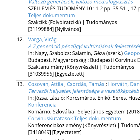
Változó generációk, változó médiafogyasztás
SZELLEM ÉS TUDOMÁNY
10
:
1-2
pp. 35-51. , 17 
Teljes dokumentum
Szakcikk (Folyóiratcikk) | Tudományos
[31199884]
[Nyilvános]
12.
Varga, Virág
A Z generáció pénzügyi kultúrájának fejlesztésé
In: Nagy, Szabolcs; Salamin, Géza (szerk.)
Geopol
Budapest, Magyarország :
Budapesti Corvinus 
Szaktanulmány (Könyvrészlet) | Tudományos
[31039956]
[Egyeztetett]
13.
Cosovan, Attila
;
Csordás, Tamás
;
Horváth, Dani
Tervezői helyzetek jelentősége a vezetőképzésb
In: Józsa, László; Korcsmáros, Enikő; Seres, Husz
Konferencia
Komárno, Szlovákia :
Selye János Egyetem
(2018
CorvinusKutatasok
Teljes dokumentum
Konferenciaközlemény (Könyvrészlet) | Tudom
[3418049]
[Egyeztetett]