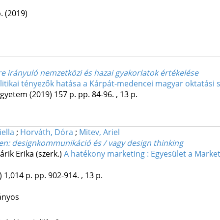
p.
(2019)
re irányuló nemzetközi és hazai gyakorlatok értékelése
itikai tényezők hatása a Kárpát-medencei magyar oktatási 
Egyetem
(2019)
157 p.
pp. 84-96. , 13 p.
ella
;
Horváth, Dóra
;
Mitev, Ariel
en: designkommunikáció és / vagy design thinking
árik Erika (szerk.)
A hatékony marketing : Egyesület a Market
)
1,014 p.
pp. 902-914. , 13 p.
ányos