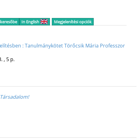
 keresőbe
In English
Megjelenítési opciók
elítésben : Tanulmánykötet Törőcsik Mária Professzor
. , 5 p.
 Társadalom!