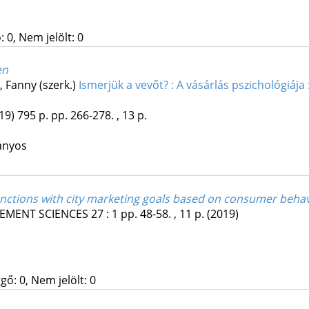
 0, Nem jelölt: 0
en
, Fanny (szerk.)
Ismerjük a vevőt? : A vásárlás pszichológiája
19)
795 p.
pp. 266-278. , 13 p.
ányos
unctions with city marketing goals based on consumer behav
EMENT SCIENCES
27
:
1
pp. 48-58. , 11 p.
(2019)
gő: 0, Nem jelölt: 0