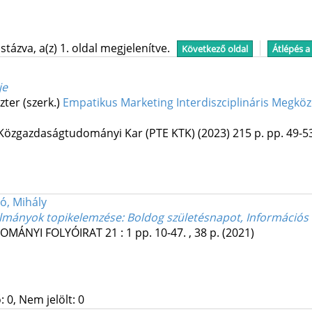
tázva, a(z) 1. oldal megjelenítve.
Következő oldal
Átlépés a
je
zter (szerk.)
Empatikus Marketing Interdiszciplináris Megköz
özgazdaságtudományi Kar (PTE KTK)
(2023)
215 p.
pp. 49-53
ó, Mihály
lmányok topikelemzése
: Boldog születésnapot, Információs
OMÁNYI FOLYÓIRAT
21
:
1
pp. 10-47. , 38 p.
(2021)
 0, Nem jelölt: 0