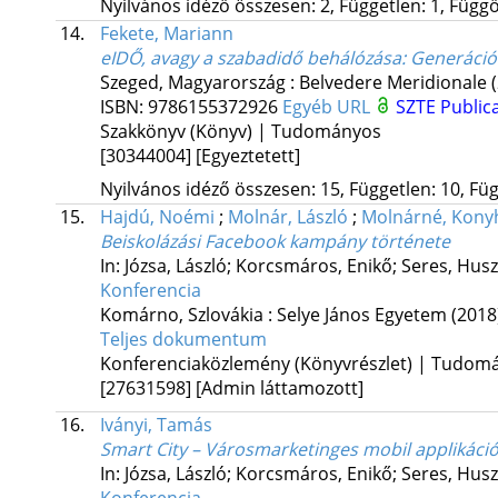
Nyilvános idéző összesen: 2, Független: 1, Függő:
14.
Fekete, Mariann
eIDŐ, avagy a szabadidő behálózása
: Generáció
Szeged, Magyarország :
Belvedere Meridionale
ISBN:
9786155372926
Egyéb URL
SZTE Publica
Szakkönyv (Könyv) | Tudományos
[30344004]
[Egyeztetett]
Nyilvános idéző összesen: 15, Független: 10, Füg
15.
Hajdú, Noémi
;
Molnár, László
;
Molnárné, Konyh
Beiskolázási Facebook kampány története
In: Józsa, László; Korcsmáros, Enikő; Seres, Husz
Konferencia
Komárno, Szlovákia :
Selye János Egyetem
(2018
Teljes dokumentum
Konferenciaközlemény (Könyvrészlet) | Tudom
[27631598]
[Admin láttamozott]
16.
Iványi, Tamás
Smart City – Városmarketinges mobil applikáció
In: Józsa, László; Korcsmáros, Enikő; Seres, Husz