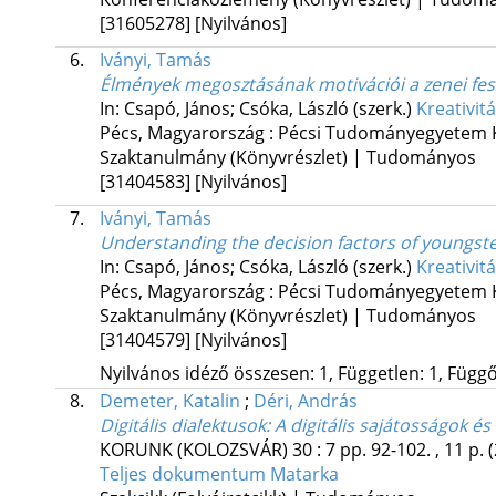
[31605278]
[Nyilvános]
6.
Iványi, Tamás
Élmények megosztásának motivációi a zenei fes
In: Csapó, János; Csóka, László (szerk.)
Kreativit
Pécs, Magyarország :
Pécsi Tudományegyetem 
Szaktanulmány (Könyvrészlet) | Tudományos
[31404583]
[Nyilvános]
7.
Iványi, Tamás
Understanding the decision factors of youngster
In: Csapó, János; Csóka, László (szerk.)
Kreativit
Pécs, Magyarország :
Pécsi Tudományegyetem 
Szaktanulmány (Könyvrészlet) | Tudományos
[31404579]
[Nyilvános]
Nyilvános idéző összesen: 1, Független: 1, Függő:
8.
Demeter, Katalin
;
Déri, András
Digitális dialektusok
: A digitális sajátosságok 
KORUNK (KOLOZSVÁR)
30
:
7
pp. 92-102. , 11 p.
Teljes dokumentum
Matarka