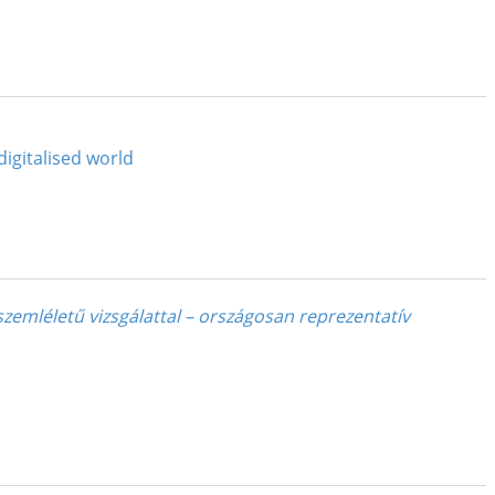
digitalised world
emléletű vizsgálattal – országosan reprezentatív