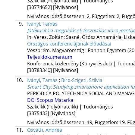
Szakcikk (Folyóiratcikk) | Tudományos
[30774652]
[Nyilvános]
Nyilvános idéző összesen: 2, Független: 2, Függő:
9.
Iványi, Tamás
Játékosítási megoldások fesztiválos környezetb
In: Veres, Zoltán; Sasné, Grósz Annamária; Liska
Országos konferenciájának előadásai
Veszprém, Magyarország :
Pannon Egyetem
(20
Teljes dokumentum
Konferenciaközlemény (Könyvrészlet) | Tudom
[30783340]
[Nyilvános]
10.
Iványi, Tamás
;
Bíró-Szigeti, Szilvia
Smart City
: Studying smartphone application f
PERIODICA POLYTECHNICA SOCIAL AND MANAG
DOI
Scopus
Matarka
Szakcikk (Folyóiratcikk) | Tudományos
[3375433]
[Nyilvános]
Nyilvános idéző összesen: 19, Független: 19, Füg
11.
Osváth, Andrea