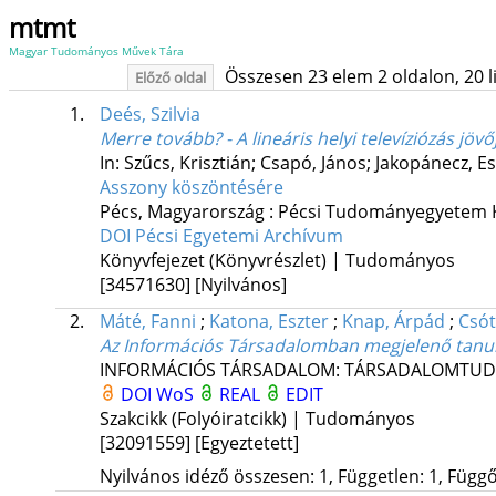
mtmt
Magyar Tudományos Művek Tára
Összesen 23 elem 2 oldalon, 20 lis
Előző oldal
1.
Deés, Szilvia
Merre tovább? - A lineáris helyi televíziózás jövő
In: Szűcs, Krisztián; Csapó, János; Jakopánecz, Es
Asszony köszöntésére
Pécs, Magyarország :
Pécsi Tudományegyetem K
DOI
Pécsi Egyetemi Archívum
Könyvfejezet (Könyvrészlet) | Tudományos
[34571630]
[Nyilvános]
2.
Máté, Fanni
;
Katona, Eszter
;
Knap, Árpád
;
Csót
Az Információs Társadalomban megjelenő tanu
INFORMÁCIÓS TÁRSADALOM: TÁRSADALOMTUD
DOI
WoS
REAL
EDIT
Szakcikk (Folyóiratcikk) | Tudományos
[32091559]
[Egyeztetett]
Nyilvános idéző összesen: 1, Független: 1, Függő: