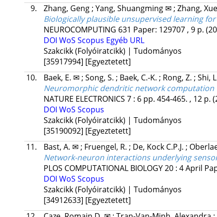
9.
Zhang, Geng
;
Yang, Shuangming ✉
;
Zhang, Xu
Biologically plausible unsupervised learning fo
NEUROCOMPUTING
631
Paper: 129707 , 9 p.
(20
DOI
WoS
Scopus
Egyéb URL
Szakcikk (Folyóiratcikk) | Tudományos
[35917994]
[Egyeztetett]
10.
Baek, E. ✉
;
Song, S.
;
Baek, C.-K.
;
Rong, Z.
;
Shi, 
Neuromorphic dendritic network computation wi
NATURE ELECTRONICS
7
:
6
pp. 454-465. , 12 p.
(
DOI
WoS
Scopus
Szakcikk (Folyóiratcikk) | Tudományos
[35190092]
[Egyeztetett]
11.
Bast, A. ✉
;
Fruengel, R.
;
De, Kock C.P.J.
;
Oberla
Network-neuron interactions underlying sensory
PLOS COMPUTATIONAL BIOLOGY
20
:
4 April
Pap
DOI
WoS
Scopus
Szakcikk (Folyóiratcikk) | Tudományos
[34912633]
[Egyeztetett]
12.
Caze, Romain D. ✉
;
Tran-Van-Minh, Alexandra
;