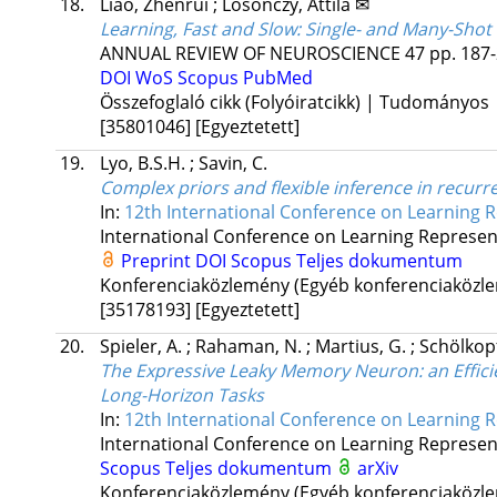
18.
Liao, Zhenrui
;
Losonczy, Attila ✉
Learning, Fast and Slow: Single- and Many-Sho
ANNUAL REVIEW OF NEUROSCIENCE
47
pp. 187-
DOI
WoS
Scopus
PubMed
Összefoglaló cikk (Folyóiratcikk) | Tudományos
[35801046]
[Egyeztetett]
19.
Lyo, B.S.H.
;
Savin, C.
Complex priors and flexible inference in recurre
In:
12th International Conference on Learning R
International Conference on Learning Represen
Preprint DOI
Scopus
Teljes dokumentum
Konferenciaközlemény (Egyéb konferenciaköz
[35178193]
[Egyeztetett]
20.
Spieler, A.
;
Rahaman, N.
;
Martius, G.
;
Schölkopf
The Expressive Leaky Memory Neuron: an Effic
Long-Horizon Tasks
In:
12th International Conference on Learning R
International Conference on Learning Represen
Scopus
Teljes dokumentum
arXiv
Konferenciaközlemény (Egyéb konferenciaköz