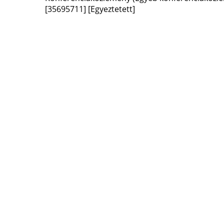
[35695711]
[Egyeztetett]