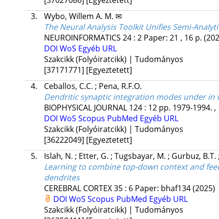
3.
Wybo, Willem A. M. ✉
The Neural Analysis Toolkit Unifies Semi-Analyt
NEUROINFORMATICS
24
:
2
Paper: 21 , 16 p.
(202
DOI
WoS
Egyéb URL
Szakcikk (Folyóiratcikk) | Tudományos
[37171771]
[Egyeztetett]
4.
Ceballos, C.C.
;
Pena, R.F.O.
Dendritic synaptic integration modes under in v
BIOPHYSICAL JOURNAL
124
:
12
pp. 1979-1994. ,
DOI
WoS
Scopus
PubMed
Egyéb URL
Szakcikk (Folyóiratcikk) | Tudományos
[36222049]
[Egyeztetett]
5.
Islah, N.
;
Etter, G.
;
Tugsbayar, M.
;
Gurbuz, B.T.
Learning to combine top-down context and feed
dendrites
CEREBRAL CORTEX
35
:
6
Paper: bhaf134
(2025)
DOI
WoS
Scopus
PubMed
Egyéb URL
Szakcikk (Folyóiratcikk) | Tudományos