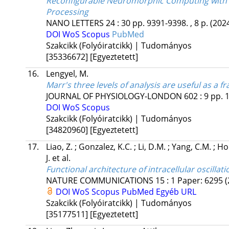
Reconfigurable Neuromorphic Computing with 2D
Processing
NANO LETTERS
24
:
30
pp. 9391-9398. , 8 p.
(202
DOI
WoS
Scopus
PubMed
Szakcikk (Folyóiratcikk) | Tudományos
[35336672]
[Egyeztetett]
16.
Lengyel, M.
Marr's three levels of analysis are useful as a
JOURNAL OF PHYSIOLOGY-LONDON
602
:
9
pp. 
DOI
WoS
Scopus
Szakcikk (Folyóiratcikk) | Tudományos
[34820960]
[Egyeztetett]
17.
Liao, Z.
;
Gonzalez, K.C.
;
Li, D.M.
;
Yang, C.M.
;
Ho
J.
et al.
Functional architecture of intracellular oscilla
NATURE COMMUNICATIONS
15
:
1
Paper: 6295
(
DOI
WoS
Scopus
PubMed
Egyéb URL
Szakcikk (Folyóiratcikk) | Tudományos
[35177511]
[Egyeztetett]