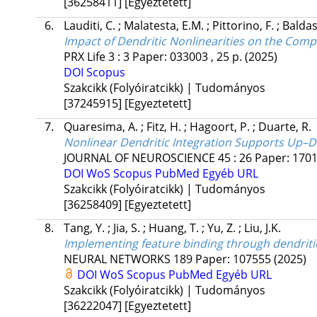
[36258411]
[Egyeztetett]
6.
Lauditi, C.
;
Malatesta, E.M.
;
Pittorino, F.
;
Baldas
Impact of Dendritic Nonlinearities on the Comp
PRX Life
3
:
3
Paper: 033003 , 25 p.
(2025)
DOI
Scopus
Szakcikk (Folyóiratcikk) | Tudományos
[37245915]
[Egyeztetett]
7.
Quaresima, A.
;
Fitz, H.
;
Hagoort, P.
;
Duarte, R.
Nonlinear Dendritic Integration Supports Up–D
JOURNAL OF NEUROSCIENCE
45
:
26
Paper: 170
DOI
WoS
Scopus
PubMed
Egyéb URL
Szakcikk (Folyóiratcikk) | Tudományos
[36258409]
[Egyeztetett]
8.
Tang, Y.
;
Jia, S.
;
Huang, T.
;
Yu, Z.
;
Liu, J.K.
Implementing feature binding through dendriti
NEURAL NETWORKS
189
Paper: 107555
(2025)
DOI
WoS
Scopus
PubMed
Egyéb URL
Szakcikk (Folyóiratcikk) | Tudományos
[36222047]
[Egyeztetett]