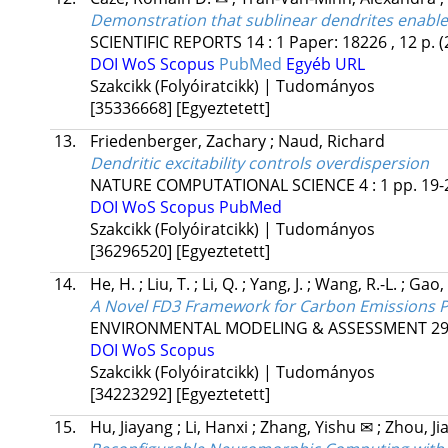
Demonstration that sublinear dendrites enable
SCIENTIFIC REPORTS
14
:
1
Paper: 18226 , 12 p.
(
DOI
WoS
Scopus
PubMed
Egyéb URL
Szakcikk (Folyóiratcikk) | Tudományos
[35336668]
[Egyeztetett]
13.
Friedenberger, Zachary
;
Naud, Richard
Dendritic excitability controls overdispersion
NATURE COMPUTATIONAL SCIENCE
4
:
1
pp. 19-
DOI
WoS
Scopus
PubMed
Szakcikk (Folyóiratcikk) | Tudományos
[36296520]
[Egyeztetett]
14.
He, H.
;
Liu, T.
;
Li, Q.
;
Yang, J.
;
Wang, R.-L.
;
Gao, 
A Novel FD3 Framework for Carbon Emissions P
ENVIRONMENTAL MODELING & ASSESSMENT
2
DOI
WoS
Scopus
Szakcikk (Folyóiratcikk) | Tudományos
[34223292]
[Egyeztetett]
15.
Hu, Jiayang
;
Li, Hanxi
;
Zhang, Yishu ✉
;
Zhou, J