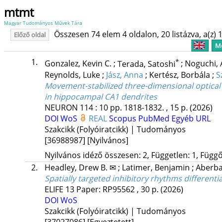
mtmt
Magyar Tudományos Művek Tára
Összesen 74 elem 4 oldalon, 20 listázva, a(z) 1
Előző oldal
Me
1.
*
Gonzalez, Kevin C.
;
Terada, Satoshi
;
Noguchi,
Reynolds, Luke
;
Jász, Anna
;
Kertész, Borbála
;
S
Movement-stabilized three-dimensional optica
in hippocampal CA1 dendrites
NEURON
114
:
10
pp. 1818-1832. , 15 p.
(2026)
DOI
WoS
REAL
Scopus
PubMed
Egyéb URL
Szakcikk (Folyóiratcikk) | Tudományos
[36988987]
[Nyilvános]
Nyilvános idéző összesen: 2, Független: 1, Függő:
2.
Headley, Drew B. ✉
;
Latimer, Benjamin
;
Aberba
Spatially targeted inhibitory rhythms differentia
ELIFE
13
Paper: RP95562 , 30 p.
(2026)
DOI
WoS
Szakcikk (Folyóiratcikk) | Tudományos
[37027086]
[Egyeztetett]