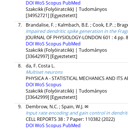
DOI
WoS
Scopus
PubMed
Szakcikk (Folyóiratcikk) | Tudományos
[34952721]
[Egyeztetett]
7.
Brandalise, F.
;
Kalmbach, B.E.
;
Cook, E.P.
;
Brage
Impaired dendritic spike generation in the Fragi
JOURNAL OF PHYSIOLOGY-LONDON
601
:
4
pp. 8
DOI
WoS
Scopus
PubMed
Szakcikk (Folyóiratcikk) | Tudományos
[33642997]
[Egyeztetett]
8.
da, F. Costa L.
Multiset neurons
PHYSICA A - STATISTICAL MECHANICS AND ITS 
DOI
WoS
Scopus
Szakcikk (Folyóiratcikk) | Tudományos
[33642999]
[Egyeztetett]
9.
Dembrow, N.C.
;
Spain, W.J. ✉
Input rate encoding and gain control in dendri
CELL REPORTS
38
:
7
Paper: 110382
(2022)
DOI
WoS
Scopus
PubMed