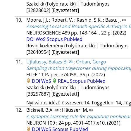
Szakcikk (Folyóiratcikk) | Tudományos
[32828602]
[Egyeztetett]
10.
Moore, J.J.
;
Robert, V.
;
Rashid, S.K.
;
Basu, J. ✉
Assessing Local and Branch-specific Activity in 
NEUROSCIENCE
489
pp. 143-164. , 22 p.
(2022)
DOI
WoS
Scopus
PubMed
Rövid közlemény (Folyóiratcikk) | Tudományos
[32640954]
[Egyeztetett]
11.
Ujfalussy, Balazs B. ✉
;
Orban, Gergo
Sampling motion trajectories during hippocam
ELIFE
11
Paper: e74058 , 36 p.
(2022)
DOI
WoS
REAL
Scopus
PubMed
Szakcikk (Folyóiratcikk) | Tudományos
[33257887]
[Egyeztetett]
Nyilvános idéző összesen: 14, Független: 14, Füg
12.
Bicknell, B.A. ✉
;
Häusser, M. ✉
A synaptic learning rule for exploiting nonline
NEURON
109
:
24
pp. 4001-4017.e10.
(2021)
DOI
WoS
Scopus
PubMed