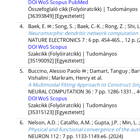
DOI
WoS
Scopus
PubMed
Összefoglaló cikk (Folyóiratcikk) | Tudományos
[36393849]
[Egyeztetett]
4.
Baek, E. ✉
;
Song, S.
;
Baek, C.-K.
;
Rong, Z.
;
Shi, 
Neuromorphic dendritic network computation wi
NATURE ELECTRONICS
7
:
6
pp. 454-465. , 12 p.
(
DOI
WoS
Scopus
Szakcikk (Folyóiratcikk) | Tudományos
[35190092]
[Egyeztetett]
5.
Buccino, Alessio Paolo ✉
;
Damart, Tanguy
;
Bar
Vishalini
;
Markram, Henry
et al.
A Multimodal Fitting Approach to Construct Si
NEURAL COMPUTATION
36
:
7
pp. 1286-1331. , 4
DOI
WoS
Scopus
Szakcikk (Folyóiratcikk) | Tudományos
[35315123]
[Egyeztetett]
6.
Nelson, A.D.
;
Catalfio, A.M.
;
Gupta, J.P.
;
Min, L.
Physical and functional convergence of the auti
NEURON
112
:
7
pp. 1133-1149.e6.
(2024)