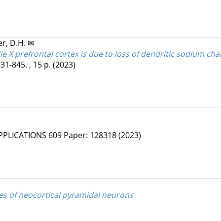
r, D.H. ✉
le X prefrontal cortex is due to loss of dendritic sodium ch
31-845. , 15 p.
(2023)
APPLICATIONS
609
Paper: 128318
(2023)
tes of neocortical pyramidal neurons