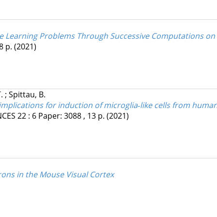
ne Learning Problems Through Successive Computations on I
8 p.
(2021)
T.
;
Spittau, B.
plications for induction of microglia‐like cells from human
NCES
22
:
6
Paper: 3088 , 13 p.
(2021)
rons in the Mouse Visual Cortex