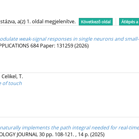
tázva, a(z) 1. oldal megjelenítve.
Következő oldal
Átlépés a
ulate weak-signal responses in single neurons and small
APPLICATIONS
684
Paper: 131259
(2026)
;
Celikel, T.
e of touch
naturally implements the path integral needed for real-tim
OLOGY JOURNAL
30
pp. 108-121. , 14 p.
(2025)