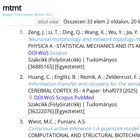
mtmt
Magyar Tudományos Művek Tára
Összesen 33 elem 2 oldalon, 20 lis
Előző oldal
1.
Zeng, J.
;
Li, T.
;
Ding, Q.
;
Wang, X.
;
Wu, Y.
;
Jia, Y.
Neuronal morphology and network topology mod
PHYSICA A - STATISTICAL MECHANICS AND ITS 
DOI
WoS
Scopus
Szakcikk (Folyóiratcikk) | Tudományos
[36885165]
[Egyeztetett]
2.
Huang, C.
;
Englitz, B.
;
Reznik, A.
;
Zeldenrust, F.
Information transfer and recovery for the sens
CEREBRAL CORTEX
35
:
4
Paper: bhaf073
(2025)
DOI
WoS
Scopus
PubMed
Szakcikk (Folyóiratcikk) | Tudományos
[36222076]
[Egyeztetett]
3.
Wiest, M.C.
;
Puniani, A.S.
Conscious active inference I: A quantum model 
COMPUTATIONAL AND STRUCTURAL BIOTECHN