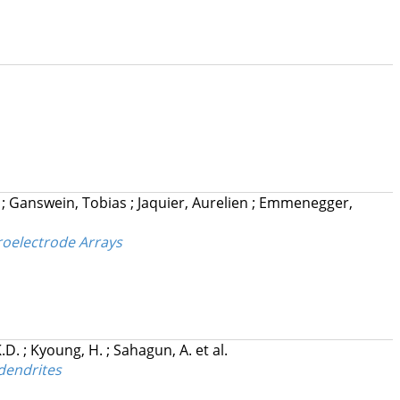
l
;
Ganswein, Tobias
;
Jaquier, Aurelien
;
Emmenegger,
roelectrode Arrays
K.D.
;
Kyoung, H.
;
Sahagun, A.
et al.
 dendrites