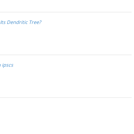
ts Dendritic Tree?
 ipscs