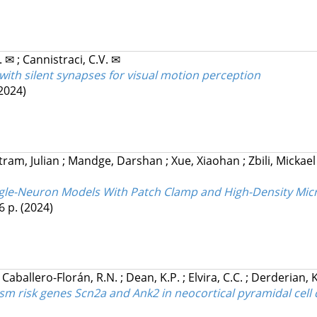
L. ✉
;
Cannistraci, C.V. ✉
th silent synapses for visual motion perception
2024)
tram, Julian
;
Mandge, Darshan
;
Xue, Xiaohan
;
Zbili, Mickae
ngle-Neuron Models With Patch Clamp and High-Density Mic
6 p.
(2024)
;
Caballero-Florán, R.N.
;
Dean, K.P.
;
Elvira, C.C.
;
Derderian, 
sm risk genes Scn2a and Ank2 in neocortical pyramidal cell