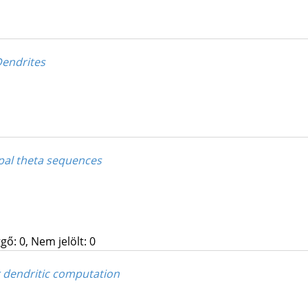
Dendrites
pal theta sequences
gő: 0, Nem jelölt: 0
ar dendritic computation