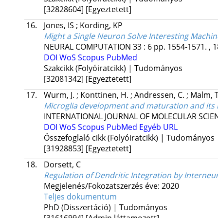
[32828604]
[Egyeztetett]
16.
Jones, IS
;
Kording, KP
Might a Single Neuron Solve Interesting Machi
NEURAL COMPUTATION
33
:
6
pp. 1554-1571. , 1
DOI
WoS
Scopus
PubMed
Szakcikk (Folyóiratcikk) | Tudományos
[32081342]
[Egyeztetett]
17.
Wurm, J.
;
Konttinen, H.
;
Andressen, C.
;
Malm, 
Microglia development and maturation and its im
INTERNATIONAL JOURNAL OF MOLECULAR SCIE
DOI
WoS
Scopus
PubMed
Egyéb URL
Összefoglaló cikk (Folyóiratcikk) | Tudományos
[31928853]
[Egyeztetett]
18.
Dorsett, C
Regulation of Dendritic Integration by Interneu
Megjelenés/Fokozatszerzés éve: 2020
Teljes dokumentum
PhD (Disszertáció) | Tudományos