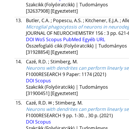
Szakcikk (Folyóiratcikk) | Tudományos
[32637908]
[Egyeztetett]
13.
Butler, C.A.
;
Popescu, A.S.
;
Kitchener, E.J.A.
;
All
Microglial phagocytosis of neurons in neurodeg
JOURNAL OF NEUROCHEMISTRY
156
:
3
pp. 621-6
DOI
WoS
Scopus
PubMed
Egyéb URL
Összefoglaló cikk (Folyóiratcikk) | Tudományos
[31928854]
[Egyeztetett]
14.
Cazé, R.D.
;
Stimberg, M.
Neurons with dendrites can perform linearly s
F1000RESEARCH
9
Paper: 1174
(2021)
DOI
Scopus
Szakcikk (Folyóiratcikk) | Tudományos
[31900451]
[Egyeztetett]
15.
Cazé, R.D. ✉
;
Stimberg, M.
Neurons with dendrites can perform linearly se
F1000RESEARCH
9
pp. 1-30. , 30 p.
(2021)
DOI
Scopus
Szakcikk (Folyóiratcikk) | Tudományos