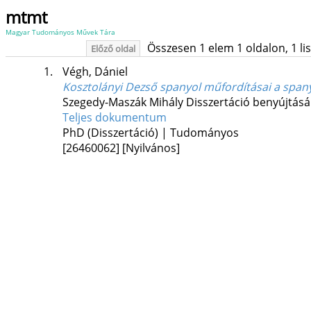
mtmt
Magyar Tudományos Művek Tára
Összesen 1 elem 1 oldalon, 1 list
Előző oldal
1.
Végh, Dániel
Kosztolányi Dezső spanyol műfordításai a spa
Szegedy-Maszák Mihály
Disszertáció benyújtásá
Teljes dokumentum
PhD (Disszertáció) | Tudományos
[26460062]
[Nyilvános]