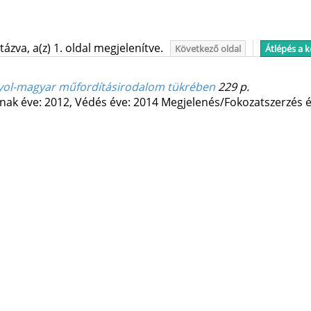
ázva, a(z) 1. oldal megjelenítve.
Következő oldal
Átlépés a 
nyol-magyar műfordításirodalom tükrében
229 p.
nak éve: 2012,
Védés éve: 2014
Megjelenés/Fokozatszerzés é