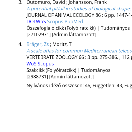
3.
Outomuro, David
;
Johansson, Frank
A potential pitfall in studies of biological shape
JOURNAL OF ANIMAL ECOLOGY
86
:
6
pp. 1447-14
DOI
WoS
Scopus
PubMed
Összefoglaló cikk (Folyóiratcikk) | Tudományos
[27102971]
[Admin láttamozott]
4.
Bräger, Zs
;
Moritz, T
A scale atlas for common Mediterranean teleost
VERTEBRATE ZOOLOGY
66
:
3
pp. 275-386. , 112 
WoS
Scopus
Szakcikk (Folyóiratcikk) | Tudományos
[2988731]
[Admin láttamozott]
Nyilvános idéző összesen: 46, Független: 43, Füg