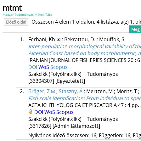
mtmt
Magyar Tudományos Művek Tára
Összesen 4 elem 1 oldalon, 4 listázva, a(z) 1. o
Előző oldal
Megje
1.
Ferhani, Kh ✉
;
Bekrattou, D.
;
Mouffok, S.
Inter-population morphological variability of th
Algerian Coast based on body morphometric, me
IRANIAN JOURNAL OF FISHERIES SCIENCES
20
:
6
DOI
WoS
Scopus
Szakcikk (Folyóiratcikk) | Tudományos
[33304307]
[Egyeztetett]
2.
Bräger, Z ✉
;
Staszny, Á
;
Mertzen, M
;
Moritz, T
;
Fish scale identification: From individual to spec
ACTA ICHTHYOLOGICA ET PISCATORIA
47
:
4
pp. 
DOI
WoS
Scopus
Szakcikk (Folyóiratcikk) | Tudományos
[3317826]
[Admin láttamozott]
Nyilvános idéző összesen: 16, Független: 16, Füg