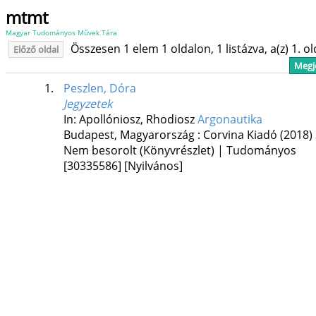
mtmt
Magyar Tudományos Művek Tára
Összesen 1 elem 1 oldalon, 1 listázva, a(z) 1. o
Előző oldal
Megje
1.
Peszlen, Dóra
Jegyzetek
In: Apollóniosz, Rhodiosz
Argonautika
Budapest, Magyarország :
Corvina Kiadó
(2018)
Nem besorolt (Könyvrészlet) | Tudományos
[30335586]
[Nyilvános]