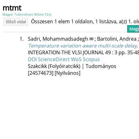
mtmt
Magyar Tudományos Művek Tára
Összesen 1 elem 1 oldalon, 1 listázva, a(z) 1. o
Előző oldal
Megje
1.
Sadri, Mohammadsadegh ✉
;
Bartolini, Andrea
Temperature variation aware multi-scale delay,
INTEGRATION-THE VLSI JOURNAL
49
:
3
pp. 35-48
DOI
ScienceDirect
WoS
Scopus
Szakcikk (Folyóiratcikk) | Tudományos
[24574673]
[Nyilvános]