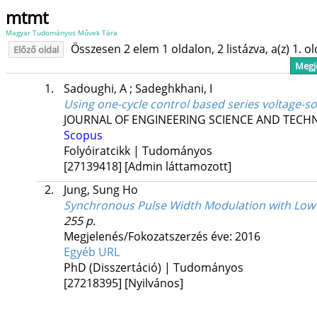
mtmt
Magyar Tudományos Művek Tára
Összesen 2 elem 1 oldalon, 2 listázva, a(z) 1. o
Előző oldal
Megje
1.
Sadoughi, A
;
Sadeghkhani, I
Using one-cycle control based series voltage-s
JOURNAL OF ENGINEERING SCIENCE AND TEC
Scopus
Folyóiratcikk | Tudományos
[27139418]
[Admin láttamozott]
2.
Jung, Sung Ho
Synchronous Pulse Width Modulation with Low
255 p.
Megjelenés/Fokozatszerzés éve: 2016
Egyéb URL
PhD (Disszertáció) | Tudományos
[27218395]
[Nyilvános]