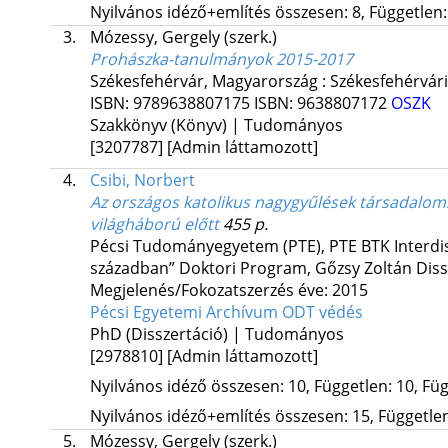
Nyilvános idéző+említés összesen: 8, Független: 
3.
Mózessy, Gergely
(szerk.)
Prohászka-tanulmányok 2015-2017
Székesfehérvár, Magyarország :
Székesfehérvári
ISBN:
9789638807175
ISBN:
9638807172
OSZK
Szakkönyv (Könyv) | Tudományos
[3207787]
[Admin láttamozott]
4.
Csibi, Norbert
Az országos katolikus nagygyűlések társadalo
világháború előtt
455 p.
Pécsi Tudományegyetem (PTE)
,
PTE BTK Interdi
században” Doktori Program,
Gőzsy Zoltán
Diss
Megjelenés/Fokozatszerzés éve: 2015
Pécsi Egyetemi Archívum
ODT védés
PhD (Disszertáció) | Tudományos
[2978810]
[Admin láttamozott]
Nyilvános idéző összesen: 10, Független: 10, Füg
Nyilvános idéző+említés összesen: 15, Független:
5.
Mózessy, Gergely
(szerk.)