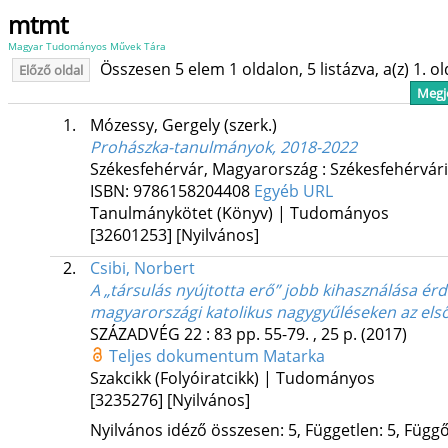
mtmt
Magyar Tudományos Művek Tára
Összesen 5 elem 1 oldalon, 5 listázva, a(z) 1. o
Előző oldal
Megje
1.
Mózessy, Gergely
(szerk.)
Prohászka-tanulmányok, 2018-2022
Székesfehérvár, Magyarország :
Székesfehérvári
ISBN:
9786158204408
Egyéb URL
Tanulmánykötet (Könyv) | Tudományos
[32601253]
[Nyilvános]
2.
Csibi, Norbert
A „társulás nyújtotta erő” jobb kihasználása ér
magyarországi katolikus nagygyűléseken az első
SZÁZADVÉG
22
:
83
pp. 55-79. , 25 p.
(2017)
Teljes dokumentum
Matarka
Szakcikk (Folyóiratcikk) | Tudományos
[3235276]
[Nyilvános]
Nyilvános idéző összesen: 5, Független: 5, Függő: