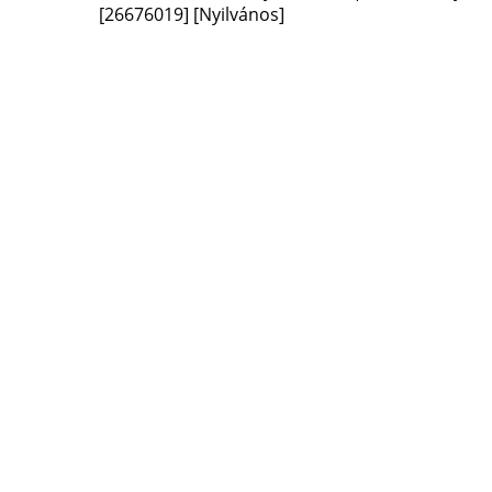
[26676019]
[Nyilvános]