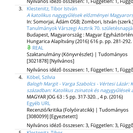
Nyilvános idéző összesen: 1, Független: 1, Függő:
3.
Klestenitz, Tibor István
A katolikus nagygyűlések előzményei Magyaror
In: Somorjai, Ádám OSB; Zombori, István (szerk.
Tanulmányok Várszegi Asztrik 70. születésnapjá
Budapest, Magyarország :
Magyar Egyháztörtén
Hungarica Alapítvány
(2016)
616 p.
pp. 281-292. 
REAL
Szaktanulmány (Könyvrészlet) | Tudományos
[3021878]
[Nyilvános]
Nyilvános idéző összesen: 1, Független: 1, Függő:
4.
Köbel, Szilvia
Balogh Margit - Varga Szabolcs - Vértesi Lázár:
században
: Katolikus zsinatok és nagygyűlések
MAGYAR JOG
63
:
5
pp. 317-320. , 4 p.
(2016)
Egyéb URL
Recenzió/kritika (Folyóiratcikk) | Tudományos
[3080099]
[Egyeztetett]
Nyilvános idéző összesen: 3, Független: 3, Függő:
5.
Klestenitz, Tibor