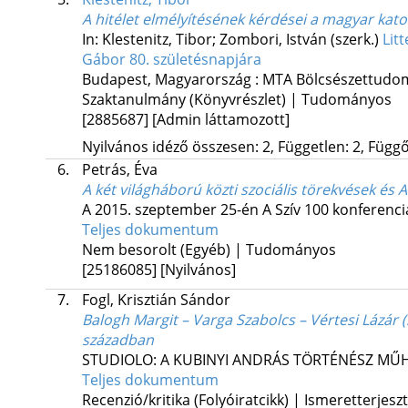
A hitélet elmélyítésének kérdései a magyar kat
In: Klestenitz, Tibor; Zombori, István (szerk.)
Lit
Gábor 80. születésnapjára
Budapest, Magyarország :
MTA Bölcsészettudo
Szaktanulmány (Könyvrészlet) | Tudományos
[2885687]
[Admin láttamozott]
Nyilvános idéző összesen: 2, Független: 2, Függő:
6.
Petrás, Éva
A két világháború közti szociális törekvések és A
A 2015. szeptember 25-én A Szív 100 konferenciá
Teljes dokumentum
Nem besorolt (Egyéb) | Tudományos
[25186085]
[Nyilvános]
7.
Fogl, Krisztián Sándor
Balogh Margit – Varga Szabolcs – Vértesi Lázár 
században
STUDIOLO: A KUBINYI ANDRÁS TÖRTÉNÉSZ MŰ
Teljes dokumentum
Recenzió/kritika (Folyóiratcikk) | Ismeretterjesz