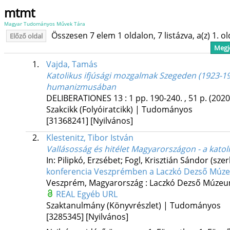
mtmt
Magyar Tudományos Művek Tára
Összesen 7 elem 1 oldalon, 7 listázva, a(z) 1. o
Előző oldal
Megje
1.
Vajda, Tamás
Katolikus ifjúsági mozgalmak Szegeden (1923-19
humanizmusában
DELIBERATIONES
13
:
1
pp. 190-240. , 51 p.
(2020
Szakcikk (Folyóiratcikk) | Tudományos
[31368241]
[Nyilvános]
2.
Klestenitz, Tibor István
Vallásosság és hitélet Magyarországon - a kato
In: Pilipkó, Erzsébet; Fogl, Krisztián Sándor (szer
konferencia Veszprémben a Laczkó Dezső Múze
Veszprém, Magyarország :
Laczkó Dezső Múze
REAL
Egyéb URL
Szaktanulmány (Könyvrészlet) | Tudományos
[3285345]
[Nyilvános]