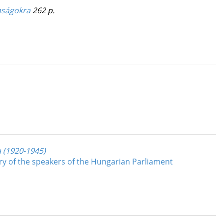
anságokra
262 p.
a (1920-1945)
ry of the speakers of the Hungarian Parliament