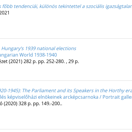
s főbb tendenciái, különös tekintettel a szociális igazságtal
 2021
 Hungary’s 1939 national elections
ungarian World 1938-1940
ézet
(2021)
282 p.
pp. 252-280. , 29 p.
920-1945)
: The Parliament and its Speakers in the Horthy er
s képviselőházi elnökeinek arcképcsarnoka / Portrait galle
dó
(2020)
328 p.
pp. 149.-200..