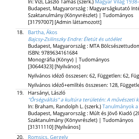
In: Vizi, László Tamás (szerk.)
Magyar Világ 1938
Budapest, Magyarország :
Magyarságkutató Int
Szaktanulmány (Könyvrészlet) | Tudományos
[31797007]
[Admin láttamozott]
18.
Bartha, Ákos
Bajcsy-Zsilinszky Endre
: Életút és utóélet
Budapest, Magyarország :
MTA Bölcsészettudom
ISBN:
9789634161684
Monográfia (Könyv) | Tudományos
[30644323]
[Nyilvános]
Nyilvános idéző összesen: 62, Független: 62, Füg
Nyilvános idéző+említés összesen: 128, Független
19.
Harsányi, László
"Őrségváltás" a kultúra területén
: A művészeti 
In: Braham, Randolph L. (szerk.)
Tanulmányok a 
Budapest, Magyarország :
Múlt és Jövő Kiadó
(2
Szaktanulmány (Könyvrészlet) | Tudományos
[31311110]
[Nyilvános]
20.
Romsics, Gergely