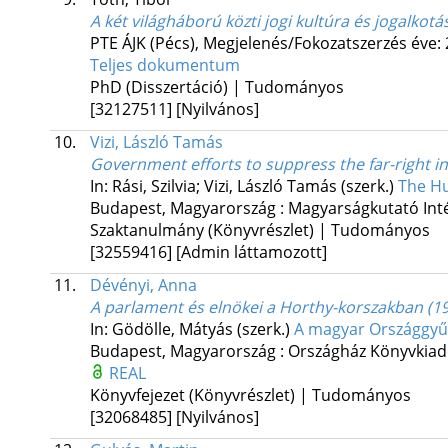
A két világháború közti jogi kultúra és jogalkotá
PTE ÁJK (Pécs),
Megjelenés/Fokozatszerzés éve:
Teljes dokumentum
PhD (Disszertáció) | Tudományos
[32127511]
[Nyilvános]
10.
Vizi, László Tamás
Government efforts to suppress the far-right in
In: Rási, Szilvia; Vizi, László Tamás (szerk.)
The H
Budapest, Magyarország :
Magyarságkutató Int
Szaktanulmány (Könyvrészlet) | Tudományos
[32559416]
[Admin láttamozott]
11.
Dévényi, Anna
A parlament és elnökei a Horthy-korszakban (1
In: Gödölle, Mátyás (szerk.)
A magyar Országgyűlé
Budapest, Magyarország :
Országház Könyvkia
REAL
Könyvfejezet (Könyvrészlet) | Tudományos
[32068485]
[Nyilvános]