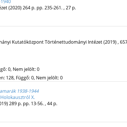
–1940
ézet
(2020)
264 p.
pp. 235-261. , 27 p.
ányi Kutatóközpont Történettudományi Intézet
(2019)
,
657
gő: 0, Nem jelölt: 0
: 128, Függő: 0, Nem jelölt: 0
kamarák 1938-1944
Holokausztról X.
019)
289 p.
pp. 13-56. , 44 p.