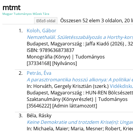
mtmt
Magyar Tudományos Művek Tára
Összesen 52 elem 3 oldalon, 20 lis
Előző oldal
1.
Koloh, Gábor
Nemzethalál. Születésszabályozás a Horthy-ko
Budapest, Magyarország :
Jaffa Kiadó
(2026)
,
32
ISBN:
9789636873837
Monográfia (Könyv) | Tudományos
[37334168]
[Nyilvános]
2.
Petrás, Éva
A parasztromantika hosszú alkonya
: A politika
In: Horváth, Gergely Krisztián (szerk.)
Vidékdisku
Budapest, Magyarország :
HUN-REN Bölcsészett
Szaktanulmány (Könyvrészlet) | Tudományos
[35646222]
[Admin láttamozott]
3.
Béla, Rásky
Keine Demokratie und trotzdem Krise(n)
: Unga
In: Michaela, Maier; Maria, Mesner; Robert, Kr