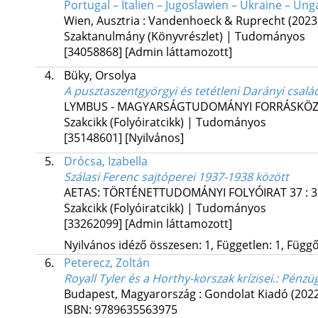
Portugal – Italien – Jugoslawien – Ukraine – Un
Wien, Ausztria :
Vandenhoeck & Ruprecht
(2023
Szaktanulmány (Könyvrészlet) | Tudományos
[34058868]
[Admin láttamozott]
4.
Büky, Orsolya
A pusztaszentgyörgyi és tetétleni Darányi család
LYMBUS - MAGYARSÁGTUDOMÁNYI FORRÁSKÖ
Szakcikk (Folyóiratcikk) | Tudományos
[35148601]
[Nyilvános]
5.
Drócsa, Izabella
Szálasi Ferenc sajtóperei 1937-1938 között
AETAS: TÖRTÉNETTUDOMÁNYI FOLYÓIRAT
37
:
3
Szakcikk (Folyóiratcikk) | Tudományos
[33262099]
[Admin láttamozott]
Nyilvános idéző összesen: 1, Független: 1, Függő:
6.
Peterecz, Zoltán
Royall Tyler és a Horthy-korszak krízisei.
: Pénzüg
Budapest, Magyarország :
Gondolat Kiadó
(202
ISBN:
9789635563975