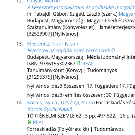
12.
Gulyás, Martin
A keresztényszocializmus és az ifjúsági mozgal
In: Tabajdi, Gábor; Szigeti, László (szerk.)
Magyar
Budapest, Magyarország :
Magyar Cserkészszöv
Szaktanulmány (Könyvrészlet) | Ismeretterjeszt
[32523907]
[Nyilvános]
13.
Klestenitz, Tibor István
Fejezetek az egyházi sajtó történetéből
Budapest, Magyarország :
Médiatudományi Inté
ISBN:
9786155302367
REAL
Tanulmánykötet (Könyv) | Tudományos
[31295375]
[Nyilvános]
Nyilvános idéző összesen: 17, Független: 17, Füg
Nyilvános idéző+említés összesen: 30, Független:
14.
Kornis, Gyula
;
Dévényi, Anna
(Forráskiadás kész
Kornis Gyula: Napló
TÖRTÉNELMI SZEMLE
62
:
3
pp. 497-522. , 26 p.
(
REAL
Forráskiadás (Folyóiratcikk) | Tudományos