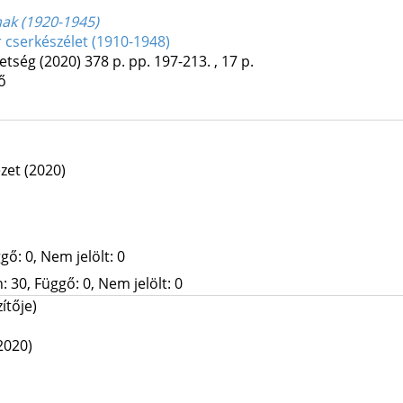
mak (1920-1945)
 cserkészélet (1910-1948)
etség
(2020)
378 p.
pp. 197-213. , 17 p.
ő
zet
(2020)
gő: 0, Nem jelölt: 0
 30, Függő: 0, Nem jelölt: 0
ítője)
2020)