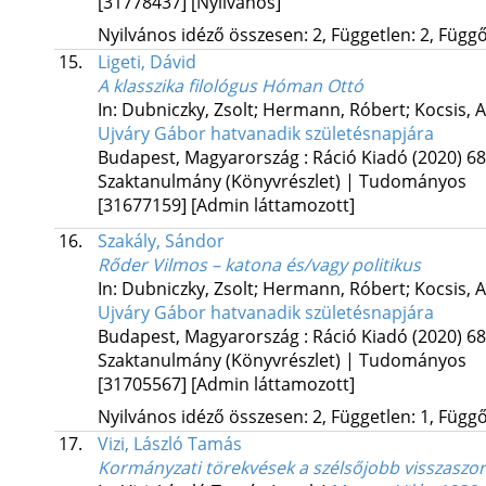
[31778437]
[Nyilvános]
Nyilvános idéző összesen: 2, Független: 2, Függő:
15.
Ligeti, Dávid
A klasszika filológus Hóman Ottó
In: Dubniczky, Zsolt; Hermann, Róbert; Kocsis, A
Ujváry Gábor hatvanadik születésnapjára
Budapest, Magyarország :
Ráció Kiadó
(2020)
68
Szaktanulmány (Könyvrészlet) | Tudományos
[31677159]
[Admin láttamozott]
16.
Szakály, Sándor
Rőder Vilmos – katona és/vagy politikus
In: Dubniczky, Zsolt; Hermann, Róbert; Kocsis, A
Ujváry Gábor hatvanadik születésnapjára
Budapest, Magyarország :
Ráció Kiadó
(2020)
68
Szaktanulmány (Könyvrészlet) | Tudományos
[31705567]
[Admin láttamozott]
Nyilvános idéző összesen: 2, Független: 1, Függő:
17.
Vizi, László Tamás
Kormányzati törekvések a szélsőjobb visszaszor