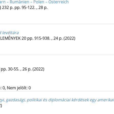
garn – Rumänien – Polen – Österreich
)
232 p.
pp. 95-122. , 28 p.
 levéltára
ZLEMÉNYEK
20
pp. 915-938. , 24 p.
(2022)
pp. 30-55. , 26 p.
(2022)
 0, Nem jelölt: 0
yi, gazdasági, politikai és diplomáciai kérdések egy amerika
2)