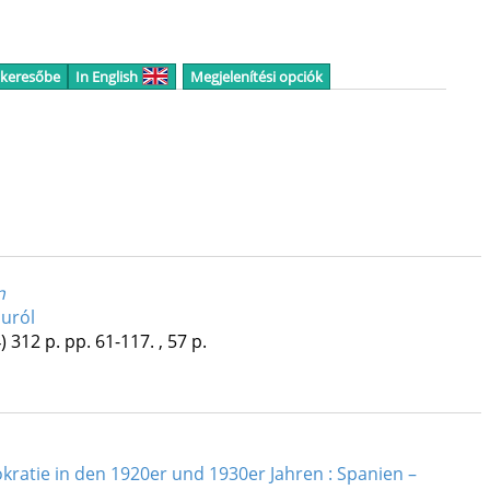
 keresőbe
In English
Megjelenítési opciók
n
luról
)
312 p.
pp. 61-117. , 57 p.
kratie in den 1920er und 1930er Jahren : Spanien –