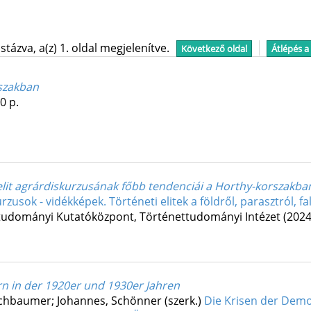
tázva, a(z) 1. oldal megjelenítve.
Következő oldal
Átlépés a
rszakban
0 p.
i elit agrárdiskurzusának főbb tendenciái a Horthy-korszakba
rzusok - vidékképek. Történeti elitek a földről, parasztról, fa
udományi Kutatóközpont, Történettudományi Intézet
(2024
rn in der 1920er und 1930er Jahren
iechbaumer; Johannes, Schönner (szerk.)
Die Krisen der Demo