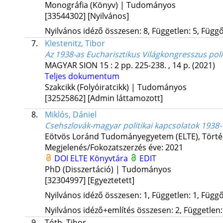
Monográfia (Könyv) | Tudományos
[33544302]
[Nyilvános]
Nyilvános idéző összesen: 8, Független: 5, Függő:
7.
Klestenitz, Tibor
Az 1938-as Eucharisztikus Világkongresszus pol
MAGYAR SION
15
:
2
pp. 225-238. , 14 p.
(2021)
Teljes dokumentum
Szakcikk (Folyóiratcikk) | Tudományos
[32525862]
[Admin láttamozott]
8.
Miklós, Dániel
Csehszlovák-magyar politikai kapcsolatok 1938-
Eötvös Loránd Tudományegyetem (ELTE)
,
Törté
Megjelenés/Fokozatszerzés éve: 2021
DOI
ELTE Könyvtára
EDIT
PhD (Disszertáció) | Tudományos
[32304997]
[Egyeztetett]
Nyilvános idéző összesen: 1, Független: 1, Függő:
Nyilvános idéző+említés összesen: 2, Független: 
9.
Tóth, Tibor