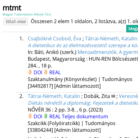
mtmt
Magyar Tudományos Művek Tára
Összesen 2 elem 1 oldalon, 2 listázva, a(z) 1. o
Előző oldal
Megje
1.
Csajbókné Csobod, Éva
;
Tátrai-Németh, Katalin
A dietetikus és az élelmezésvezető szerepe a k
In: Báti, Anikó (szerk.)
Menzadimenziók. A gyerme
Budapest, Magyarország :
HUN-REN Bölcsészett
284. , 18 p.
DOI
REAL
Szaktanulmány (Könyvrészlet) | Tudományos
[34492817]
[Admin láttamozott]
2.
Tátrai-Németh, Katalin
;
Dobák, Zita ✉
;
Veresné,
Diétás nénétől a diplomáig
: Fejezetek a dieteti
NŐVÉR
36
:
2
pp. 3-8. , 6 p.
(2023)
DOI
REAL
Teljes dokumentum
Szakcikk (Folyóiratcikk) | Tudományos
[33804244]
[Admin láttamozott]