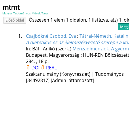
mtmt
Magyar Tudományos Művek Tára
Összesen 1 elem 1 oldalon, 1 listázva, a(z) 1. o
Előző oldal
Megje
1.
Csajbókné Csobod, Éva
;
Tátrai-Németh, Katalin
A dietetikus és az élelmezésvezető szerepe a k
In: Báti, Anikó (szerk.)
Menzadimenziók. A gyerme
Budapest, Magyarország :
HUN-REN Bölcsészett
284. , 18 p.
DOI
REAL
Szaktanulmány (Könyvrészlet) | Tudományos
[34492817]
[Admin láttamozott]