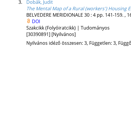
3.
Dobák, Judit
The Mental Map of a Rural (workers') Housing E
BELVEDERE MERIDIONALE
30
:
4
pp. 141-159. , 1
DOI
Szakcikk (Folyóiratcikk) | Tudományos
[30390891]
[Nyilvános]
Nyilvános idéző összesen: 3, Független: 3, Függő: