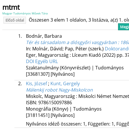
mtmt
Magyar Tudományos Művek Tára
Összesen 3 elem 1 oldalon, 3 listázva, a(z) 1. o
Előző oldal
Megje
1.
Bodnár, Barbara
Tér és társadalom a diósgyőri vasgyárban : 18
In: Molnár, Dávid; Pap, Péter (szerk.)
Doktorandu
Eger, Magyarország :
Líceum Kiadó
(2022)
pp. 37
DOI
Egyéb URL
Szaktanulmány (Könyvrészlet) | Tudományos
[33681307]
[Nyilvános]
2.
Kis, József
;
Kunt, Gergely
Málenkij robot Nagy-Miskolcon
Miskolc, Magyarország :
Miskolci Német Nemzet
ISBN:
9786150097886
Monográfia (Könyv) | Tudományos
[31811451]
[Nyilvános]
Nyilvános idéző összesen: 1, Független: 1, Függő: