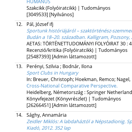
HUMANUS
Szakcikk (Folyóiratcikk) | Tudományos
[3049533]
[Nyilvános]
12.
Pál, József ifj
Sportunk históriájáról – szaktörténész-szemmel
Budán a 18–20. században. Kalligram, Pozsony, 
AETAS: TÖRTÉNETTUDOMÁNYI FOLYÓIRAT
30
:
4
Recenzió/kritika (Folyóiratcikk) | Tudományos
[25487393]
[Admin láttamozott]
13.
Perényi, Szilvia
;
Bodnár, Ilona
Sport Clubs in Hungary
In: Breuer, Christoph; Hoekman, Remco; Nagel, S
Cross-National Comparative Perspective.
Heidelberg, Németország :
Springer Netherlan
Könyvfejezet (Könyvrészlet) | Tudományos
[26266451]
[Admin láttamozott]
14.
Sághy, Annamária
Zeidler Miklós: A labdaháztól a Népstadionig. S
Kiadó, 2012. 352 lap