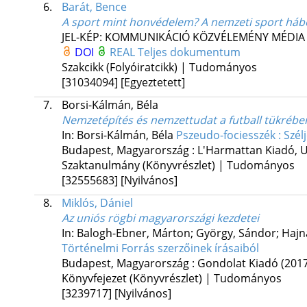
6.
Barát, Bence
A sport mint honvédelem? A nemzeti sport háb
JEL-KÉP: KOMMUNIKÁCIÓ KÖZVÉLEMÉNY MÉDIA
DOI
REAL
Teljes dokumentum
Szakcikk (Folyóiratcikk) | Tudományos
[31034094]
[Egyeztetett]
7.
Borsi-Kálmán, Béla
Nemzetépítés és nemzettudat a futball tükrébe
In: Borsi-Kálmán, Béla
Pszeudo-fociesszék : Szélj
Budapest, Magyarország :
L'Harmattan Kiadó
,
U
Szaktanulmány (Könyvrészlet) | Tudományos
[32555683]
[Nyilvános]
8.
Miklós, Dániel
Az uniós rögbi magyarországi kezdetei
In: Balogh-Ebner, Márton; György, Sándor; Hajn
Történelmi Forrás szerzőinek írásaiból
Budapest, Magyarország :
Gondolat Kiadó
(201
Könyvfejezet (Könyvrészlet) | Tudományos
[3239717]
[Nyilvános]