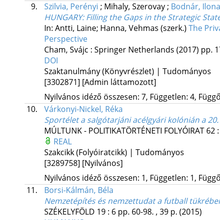
9.
Szilvia, Perényi
;
Mihaly, Szerovay
;
Bodnár, Ilon
HUNGARY: Filling the Gaps in the Strategic Stat
In: Antti, Laine; Hanna, Vehmas (szerk.)
The Priv
Perspective
Cham, Svájc :
Springer Netherlands
(2017)
pp. 1
DOI
Szaktanulmány (Könyvrészlet) | Tudományos
[3302871]
[Admin láttamozott]
Nyilvános idéző összesen: 7, Független: 4, Függő:
10.
Várkonyi-Nickel, Réka
Sportélet a salgótarjáni acélgyári kolónián a 20.
MÚLTUNK - POLITIKATÖRTÉNETI FOLYÓIRAT
62
REAL
Szakcikk (Folyóiratcikk) | Tudományos
[3289758]
[Nyilvános]
Nyilvános idéző összesen: 1, Független: 1, Függő:
11.
Borsi-Kálmán, Béla
Nemzetépítés és nemzettudat a futball tükrébe
SZÉKELYFÖLD
19
:
6
pp. 60-98. , 39 p.
(2015)