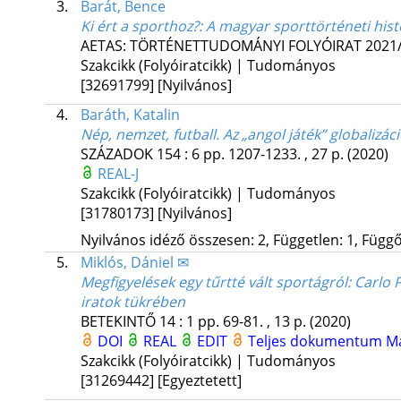
3.
Barát, Bence
Ki ért a sporthoz?
: A magyar sporttörténeti hist
AETAS: TÖRTÉNETTUDOMÁNYI FOLYÓIRAT
2021/
Szakcikk (Folyóiratcikk) | Tudományos
[32691799]
[Nyilvános]
4.
Baráth, Katalin
Nép, nemzet, futball. Az „angol játék” globalizác
SZÁZADOK
154
:
6
pp. 1207-1233. , 27 p.
(2020)
REAL-J
Szakcikk (Folyóiratcikk) | Tudományos
[31780173]
[Nyilvános]
Nyilvános idéző összesen: 2, Független: 1, Függő:
5.
Miklós, Dániel ✉
Megfigyelések egy tűrtté vált sportágról
: Carlo
iratok tükrében
BETEKINTŐ
14
:
1
pp. 69-81. , 13 p.
(2020)
DOI
REAL
EDIT
Teljes dokumentum
M
Szakcikk (Folyóiratcikk) | Tudományos
[31269442]
[Egyeztetett]