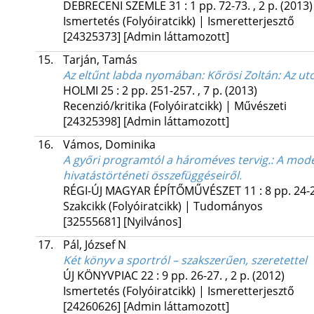
DEBRECENI SZEMLE
31
:
1
pp. 72-73. , 2 p.
(2013)
Ismertetés (Folyóiratcikk) | Ismeretterjesztő
[24325373]
[Admin láttamozott]
15.
Tarján, Tamás
Az eltűnt labda nyomában
: Kőrösi Zoltán: Az ut
HOLMI
25
:
2
pp. 251-257. , 7 p.
(2013)
Recenzió/kritika (Folyóiratcikk) | Művészeti
[24325398]
[Admin láttamozott]
16.
Vámos, Dominika
A győri programtól a hároméves tervig.
: A mode
hivatástörténeti összefüggéseiről.
RÉGI-ÚJ MAGYAR ÉPÍTŐMŰVÉSZET
11
:
8
pp. 24-2
Szakcikk (Folyóiratcikk) | Tudományos
[32555681]
[Nyilvános]
17.
Pál, József N
Két könyv a sportról – szakszerűen, szeretettel
ÚJ KÖNYVPIAC
22
:
9
pp. 26-27. , 2 p.
(2012)
Ismertetés (Folyóiratcikk) | Ismeretterjesztő
[24260626]
[Admin láttamozott]