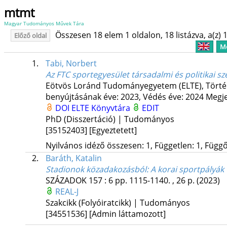
mtmt
Magyar Tudományos Művek Tára
Összesen 18 elem 1 oldalon, 18 listázva, a(z) 1
Előző oldal
Me
1.
Tabi, Norbert
Az FTC sportegyesület társadalmi és politikai s
Eötvös Loránd Tudományegyetem (ELTE)
,
Törté
benyújtásának éve: 2023,
Védés éve: 2024
Megje
DOI
ELTE Könyvtára
EDIT
PhD (Disszertáció) | Tudományos
[35152403]
[Egyeztetett]
Nyilvános idéző összesen: 1, Független: 1, Függő:
2.
Baráth, Katalin
Stadionok közadakozásból
: A korai sportpályá
SZÁZADOK
157
:
6
pp. 1115-1140. , 26 p.
(2023)
REAL-J
Szakcikk (Folyóiratcikk) | Tudományos
[34551536]
[Admin láttamozott]