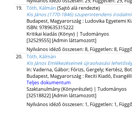
Nyilvános idéző összesen: 29, Független: 29, Füg
19.
Tóth, Kálmán
(Sajtó alá rendezte)
Kis János (1770-1846) szuperintendens irodalm
Budapest, Magyarország :
Ludovika Egyetemi K
ISBN:
9789635315222
Kritikai kiadás (Könyv) | Tudományos
[32529555]
[Admin láttamozott]
Nyilvános idéző összesen: 8, Független: 8, Függő:
20.
Tóth, Kálmán
Kis János Emlékezéseinek újraolvasási lehetősé
In: Vaderna, Gábor; Fórizs, Gergely; Kertész, Bo
Budapest, Magyarország :
Reciti Kiadó
,
Evangél
Teljes dokumentum
Szaktanulmány (Könyvrészlet) | Tudományos
[32518822]
[Admin láttamozott]
Nyilvános idéző összesen: 1, Független: 1, Függő: