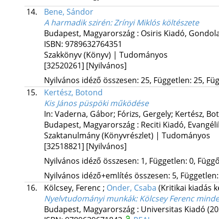
14.
Bene, Sándor
A harmadik szirén
: Zrínyi Miklós költészete
Budapest, Magyarország :
Osiris Kiadó
,
Gondola
ISBN:
9789632764351
Szakkönyv (Könyv) | Tudományos
[32520261]
[Nyilvános]
Nyilvános idéző összesen: 25, Független: 25, Füg
15.
Kertész, Botond
Kis János püspöki működése
In: Vaderna, Gábor; Fórizs, Gergely; Kertész, Bo
Budapest, Magyarország :
Reciti Kiadó
,
Evangél
Szaktanulmány (Könyvrészlet) | Tudományos
[32518821]
[Nyilvános]
Nyilvános idéző összesen: 1, Független: 0, Függő:
Nyilvános idéző+említés összesen: 5, Független: 
16.
Kölcsey, Ferenc
;
Onder, Csaba
(Kritikai kiadás k
Nyelvtudományi munkák
: Kölcsey Ferenc minde
Budapest, Magyarország :
Universitas Kiadó
(20