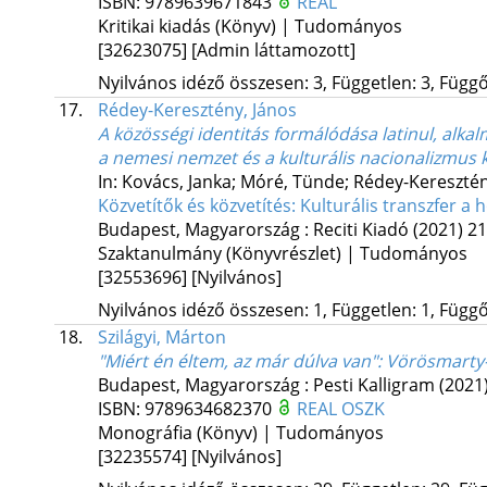
ISBN:
9789639671843
REAL
Kritikai kiadás (Könyv) | Tudományos
[32623075]
[Admin láttamozott]
Nyilvános idéző összesen: 3, Független: 3, Függő:
17.
Rédey-Keresztény, János
A közösségi identitás formálódása latinul, alka
a nemesi nemzet és a kulturális nacionalizmus 
In: Kovács, Janka; Móré, Tünde; Rédey-Keresztény,
Közvetítők és közvetítés: Kulturális transzfer 
Budapest, Magyarország :
Reciti Kiadó
(2021)
21
Szaktanulmány (Könyvrészlet) | Tudományos
[32553696]
[Nyilvános]
Nyilvános idéző összesen: 1, Független: 1, Függő:
18.
Szilágyi, Márton
"Miért én éltem, az már dúlva van"
: Vörösmarty
Budapest, Magyarország :
Pesti Kalligram
(2021
ISBN:
9789634682370
REAL
OSZK
Monográfia (Könyv) | Tudományos
[32235574]
[Nyilvános]