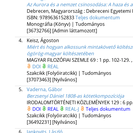
Az Aurora és a nemzet csinosodása
: A haza és
Debrecen, Magyarország :
Debreceni Egyetemi 
ISBN:
9789636152833
Teljes dokumentum
Monográfia (Könyv) | Tudományos
[36732766]
[Admin láttamozott]
4.
Keisz, Ágoston
Miért és hogyan alkossunk mintakövető költésze
ógörög-magyar költészetében
MAGYAR FILOZÓFIAI SZEMLE
69
:
1
pp. 102-129. ,
DOI
REAL
Szakcikk (Folyóiratcikk) | Tudományos
[37073463]
[Nyilvános]
5.
Vaderna, Gábor
Berzsenyi Dániel 1808-as kötetkompozíciója
IRODALOMTÖRTÉNETI KÖZLEMÉNYEK
129
:
6
pp.
DOI
REAL
REAL-J
Teljes dokumentum
Szakcikk (Folyóiratcikk) | Tudományos
[36492231]
[Nyilvános]
6.
Jankovits, László