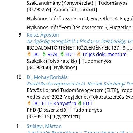
Szaktanulmány (Könyvrészlet) | Tudományos
[33790269]
[Admin láttamozott]
Nyilvános idéző összesen: 4, Független: 4, Függő:
Nyilvános idéző+említés összesen: 5, Független: 
9.
Keisz, Ágoston
Az ógörög zsengéktől a Pindaros-imitációkig
: U
IRODALOMTÖRTÉNETI KÖZLEMÉNYEK
127
:
3
pp.
DOI
REAL
EDIT
Teljes dokumentum
Szakcikk (Folyóiratcikk) | Tudományos
[34190450]
[Nyilvános]
10.
D., Mohay Borbála
Esztétika és reprezentáció
: Kertek Széchényi Fe
Eötvös Loránd Tudományegyetem (ELTE)
,
Iroda
Védés éve: 2022
Megjelenés/Fokozatszerzés éve
DOI
ELTE Könyvtára
EDIT
PhD (Disszertáció) | Tudományos
[33605115]
[Egyeztetett]
11.
Szilágyi, Márton
A második Prométheusz. Tanulmányok a 18. szá