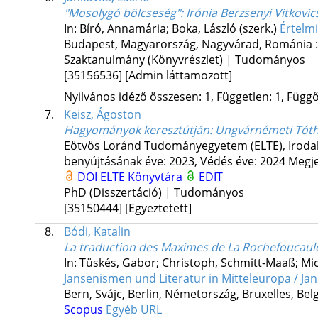
"Mosolygó bölcseség": Irónia Berzsenyi Vitkovic
In: Bíró, Annamária; Boka, László (szerk.)
Értelmi
Budapest, Magyarország,
Nagyvárad, Románia 
Szaktanulmány (Könyvrészlet) | Tudományos
[35156536]
[Admin láttamozott]
Nyilvános idéző összesen: 1, Független: 1, Függő:
7.
Keisz, Ágoston
Hagyományok keresztútján
: Ungvárnémeti Tóth
Eötvös Loránd Tudományegyetem (ELTE)
,
Iroda
benyújtásának éve: 2023,
Védés éve: 2024
Megje
DOI
ELTE Könyvtára
EDIT
PhD (Disszertáció) | Tudományos
[35150444]
[Egyeztetett]
8.
Bódi, Katalin
La traduction des Maximes de La Rochefoucauld
In: Tüskés, Gabor; Christoph, Schmitt-Maaß; Mic
Jansenismen und Literatur in Mitteleuropa / Jan
Bern, Svájc,
Berlin, Németország,
Bruxelles, Bel
Scopus
Egyéb URL