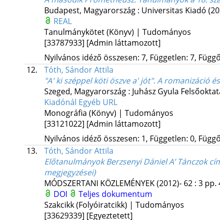
Budapest, Magyarország :
Universitas Kiadó
(20
REAL
Tanulmánykötet (Könyv) | Tudományos
[33787933]
[Admin láttamozott]
Nyilvános idéző összesen: 7, Független: 7, Függő:
12.
Tóth, Sándor Attila
"A' ki széppel köti öszve a' jót". A romanizáció 
Szeged, Magyarország :
Juhász Gyula Felsőoktat
Kiadónál
Egyéb URL
Monográfia (Könyv) | Tudományos
[33121022]
[Admin láttamozott]
Nyilvános idéző összesen: 1, Független: 0, Függő:
13.
Tóth, Sándor Attila
Előtanulmányok Berzsenyi Dániel A’ Tánczok cí
megjegyzései)
MÓDSZERTANI KÖZLEMÉNYEK (2012)-
62
:
3
pp. 
DOI
Teljes dokumentum
Szakcikk (Folyóiratcikk) | Tudományos
[33629339]
[Egyeztetett]