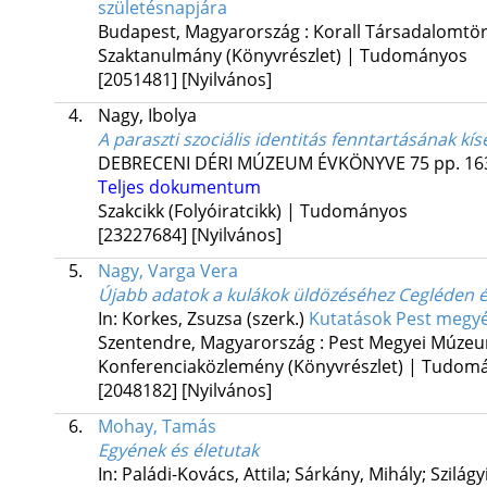
születésnapjára
Budapest, Magyarország :
Korall Társadalomtör
Szaktanulmány (Könyvrészlet) | Tudományos
[2051481]
[Nyilvános]
4.
Nagy, Ibolya
A paraszti szociális identitás fenntartásának 
DEBRECENI DÉRI MÚZEUM ÉVKÖNYVE
75
pp. 16
Teljes dokumentum
Szakcikk (Folyóiratcikk) | Tudományos
[23227684]
[Nyilvános]
5.
Nagy, Varga Vera
Újabb adatok a kulákok üldözéséhez Cegléden 
In: Korkes, Zsuzsa (szerk.)
Kutatások Pest megyé
Szentendre, Magyarország :
Pest Megyei Múzeu
Konferenciaközlemény (Könyvrészlet) | Tudom
[2048182]
[Nyilvános]
6.
Mohay, Tamás
Egyének és életutak
In: Paládi-Kovács, Attila; Sárkány, Mihály; Szilágy