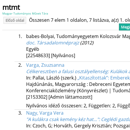
mtmt
Magyar Tudományos Művek Tára
Összesen 7 elem 1 oldalon, 7 listázva, a(z) 1. o
Előző oldal
Megje
1.
babes-Bolyai, Tudományegyetem Kolozsvár Mag
doc. Társadalomnéprajz
(2012)
Egyéb
[22548633]
[Nyilvános]
2.
Varga, Zsuzsanna
Célkeresztben a falusi osztályellenség
: Kulákok 
In: Pallai, László (szerk.)
„Kitaszítottak”: Embere
Hajdúnánás, Magyarország :
Debreceni Egyetem
Konferenciaközlemény (Könyvrészlet) | Tudom
[2153302]
[Admin láttamozott]
Nyilvános idéző összesen: 2, Független: 2, Függő:
3.
Nagy, Varga Vera
"A kulákra csak kemény kéz hat..."
: Ceglédi gazd
In: Czoch, G; Horváth, Gergely Krisztián; Pozsgai,