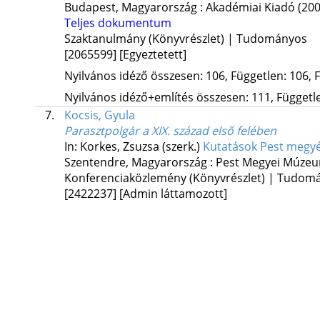
Budapest, Magyarország :
Akadémiai Kiadó
(200
Teljes dokumentum
Szaktanulmány (Könyvrészlet) | Tudományos
[2065599]
[Egyeztetett]
Nyilvános idéző összesen: 106, Független: 106, F
Nyilvános idéző+említés összesen: 111, Független
7.
Kocsis, Gyula
Parasztpolgár a XIX. század első felében
In: Korkes, Zsuzsa (szerk.)
Kutatások Pest megy
Szentendre, Magyarország :
Pest Megyei Múzeu
Konferenciaközlemény (Könyvrészlet) | Tudom
[2422237]
[Admin láttamozott]