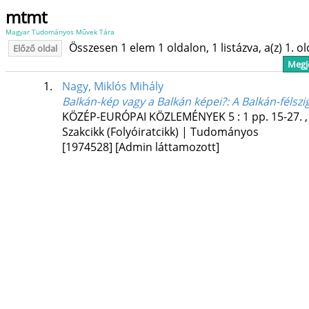
mtmt
Magyar Tudományos Művek Tára
Összesen 1 elem 1 oldalon, 1 listázva, a(z) 1. o
Előző oldal
Megje
1.
Nagy, Miklós Mihály
Balkán-kép vagy a Balkán képei?
: A Balkán-féls
KÖZÉP-EURÓPAI KÖZLEMÉNYEK
5
:
1
pp. 15-27. 
Szakcikk (Folyóiratcikk) | Tudományos
[1974528]
[Admin láttamozott]