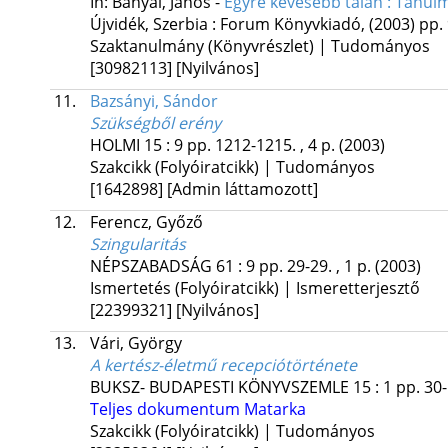
In: Bányai, János -
Egyre kevesebb talán : Tanulmá
Újvidék, Szerbia :
Forum Könyvkiadó
,
(2003)
pp. 
Szaktanulmány (Könyvrészlet) | Tudományos
[30982113]
[Nyilvános]
11.
Bazsányi, Sándor
Szükségből erény
HOLMI
15
:
9
pp. 1212-1215. , 4 p.
(2003)
Szakcikk (Folyóiratcikk) | Tudományos
[1642898]
[Admin láttamozott]
12.
Ferencz, Győző
Szingularitás
NÉPSZABADSÁG
61
:
9
pp. 29-29. , 1 p.
(2003)
Ismertetés (Folyóiratcikk) | Ismeretterjesztő
[22399321]
[Nyilvános]
13.
Vári, György
A kertész-életmű recepciótörténete
BUKSZ- BUDAPESTI KÖNYVSZEMLE
15
:
1
pp. 30-
Teljes dokumentum
Matarka
Szakcikk (Folyóiratcikk) | Tudományos