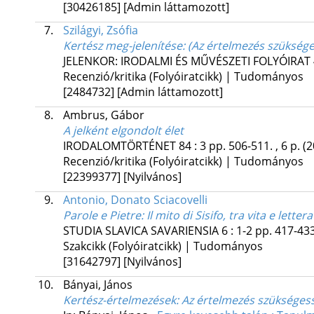
[30426185]
[Admin láttamozott]
7.
Szilágyi, Zsófia
Kertész meg-jelenítése
: (Az értelmezés szükség
JELENKOR: IRODALMI ÉS MŰVÉSZETI FOLYÓIRAT
Recenzió/kritika (Folyóiratcikk) | Tudományos
[2484732]
[Admin láttamozott]
8.
Ambrus, Gábor
A jelként elgondolt élet
IRODALOMTÖRTÉNET
84
:
3
pp. 506-511. , 6 p.
(2
Recenzió/kritika (Folyóiratcikk) | Tudományos
[22399377]
[Nyilvános]
9.
Antonio, Donato Sciacovelli
Parole e Pietre
: Il mito di Sisifo, tra vita e lette
STUDIA SLAVICA SAVARIENSIA
6
:
1-2
pp. 417-433
Szakcikk (Folyóiratcikk) | Tudományos
[31642797]
[Nyilvános]
10.
Bányai, János
Kertész-értelmezések
: Az értelmezés szükséges