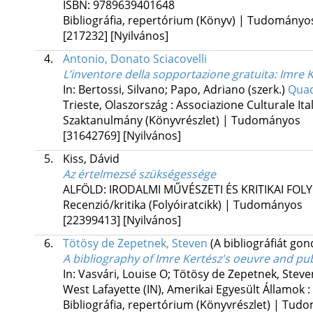
ISBN:
9789639401648
Bibliográfia, repertórium (Könyv) | Tudományo
[217232]
[Nyilvános]
4.
Antonio, Donato Sciacovelli
L’inventore della sopportazione gratuita: Imre 
In: Bertossi, Silvano; Papo, Adriano (szerk.)
Quad
Trieste, Olaszország :
Associazione Culturale It
Szaktanulmány (Könyvrészlet) | Tudományos
[31642769]
[Nyilvános]
5.
Kiss, Dávid
Az értelmezsé szükségessége
ALFÖLD: IRODALMI MŰVÉSZETI ÉS KRITIKAI FOL
Recenzió/kritika (Folyóiratcikk) | Tudományos
[22399413]
[Nyilvános]
6.
Tötösy de Zepetnek, Steven
(A bibliográfiát gon
A bibliography of Imre Kertész's oeuvre and pu
In: Vasvári, Louise O; Tötösy de Zepetnek, Steve
West Lafayette (IN), Amerikai Egyesült Államok :
Bibliográfia, repertórium (Könyvrészlet) | Tu