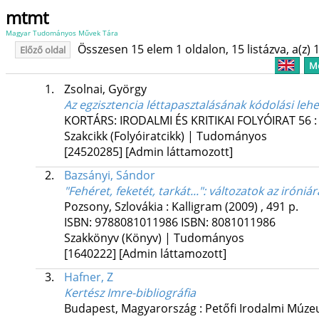
mtmt
Magyar Tudományos Művek Tára
Összesen 15 elem 1 oldalon, 15 listázva, a(z) 1
Előző oldal
Me
1.
Zsolnai, György
Az egzisztencia léttapasztalásának kódolási leh
KORTÁRS: IRODALMI ÉS KRITIKAI FOLYÓIRAT
56
Szakcikk (Folyóiratcikk) | Tudományos
[24520285]
[Admin láttamozott]
2.
Bazsányi, Sándor
"Fehéret, feketét, tarkát..."
: változatok az iróniár
Pozsony, Szlovákia :
Kalligram
(2009)
,
491 p.
ISBN:
9788081011986
ISBN:
8081011986
Szakkönyv (Könyv) | Tudományos
[1640222]
[Admin láttamozott]
3.
Hafner, Z
Kertész Imre-bibliográfia
Budapest, Magyarország :
Petőfi Irodalmi Múze