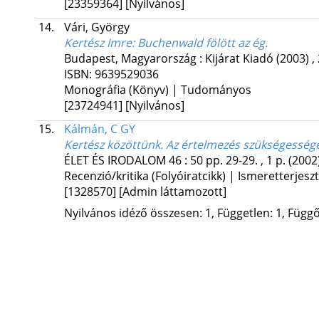
[23359364]
[Nyilvános]
14.
Vári, György
Kertész Imre: Buchenwald fölött az ég.
Budapest, Magyarország :
Kijárat Kiadó
(2003)
,
ISBN:
9639529036
Monográfia (Könyv) | Tudományos
[23724941]
[Nyilvános]
15.
Kálmán, C GY
Kertész közöttünk. Az értelmezés szükségesség
ÉLET ÉS IRODALOM
46
:
50
pp. 29-29. , 1 p.
(2002
Recenzió/kritika (Folyóiratcikk) | Ismeretterjesz
[1328570]
[Admin láttamozott]
Nyilvános idéző összesen: 1, Független: 1, Függő: