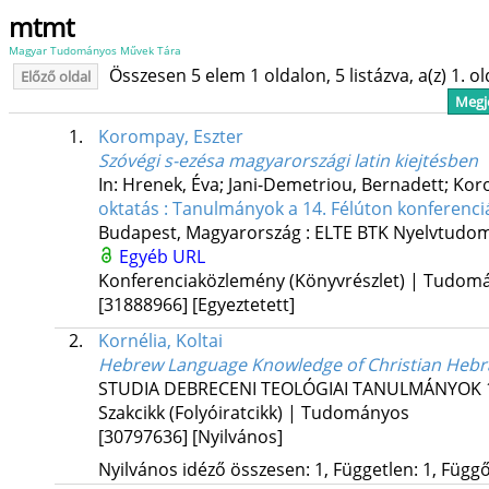
mtmt
Magyar Tudományos Művek Tára
Összesen 5 elem 1 oldalon, 5 listázva, a(z) 1. o
Előző oldal
Megje
1.
Korompay, Eszter
Szóvégi s-ezésa magyarországi latin kiejtésben
In: Hrenek, Éva; Jani-Demetriou, Bernadett; Kor
oktatás : Tanulmányok a 14. Félúton konferenci
Budapest, Magyarország :
ELTE BTK Nyelvtudomá
Egyéb URL
Konferenciaközlemény (Könyvrészlet) | Tudom
[31888966]
[Egyeztetett]
2.
Kornélia, Koltai
Hebrew Language Knowledge of Christian Hebrai
STUDIA DEBRECENI TEOLÓGIAI TANULMÁNYOK
Szakcikk (Folyóiratcikk) | Tudományos
[30797636]
[Nyilvános]
Nyilvános idéző összesen: 1, Független: 1, Függő: