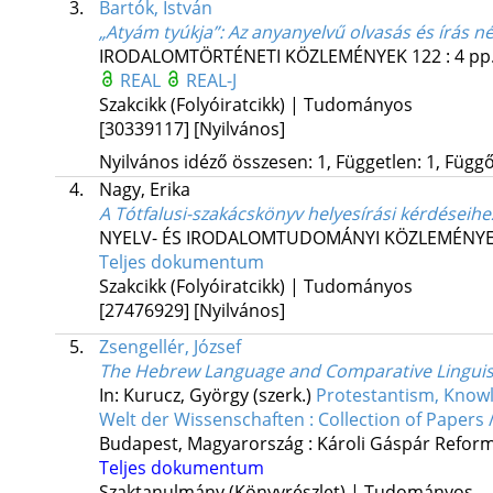
3.
Bartók, István
„Atyám tyúkja”
: Az anyanyelvű olvasás és írás n
IRODALOMTÖRTÉNETI KÖZLEMÉNYEK
122
:
4
pp.
REAL
REAL-J
Szakcikk (Folyóiratcikk) | Tudományos
[30339117]
[Nyilvános]
Nyilvános idéző összesen: 1, Független: 1, Függő:
4.
Nagy, Erika
A Tótfalusi-szakácskönyv helyesírási kérdéseihe
NYELV- ÉS IRODALOMTUDOMÁNYI KÖZLEMÉNYEK
Teljes dokumentum
Szakcikk (Folyóiratcikk) | Tudományos
[27476929]
[Nyilvános]
5.
Zsengellér, József
The Hebrew Language and Comparative Linguisti
In: Kurucz, György (szerk.)
Protestantism, Knowl
Welt der Wissenschaften : Collection of Papers
Budapest, Magyarország :
Károli Gáspár Refor
Teljes dokumentum
Szaktanulmány (Könyvrészlet) | Tudományos