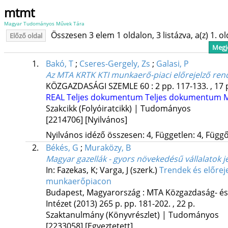
mtmt
Magyar Tudományos Művek Tára
Összesen 3 elem 1 oldalon, 3 listázva, a(z) 1. o
Előző oldal
Megje
1.
Bakó, T
;
Cseres-Gergely, Zs
;
Galasi, P
Az MTA KRTK KTI munkaerő-piaci előrejelző ren
KÖZGAZDASÁGI SZEMLE
60
:
2
pp. 117-133. , 17 
REAL
Teljes dokumentum
Teljes dokumentum
M
Szakcikk (Folyóiratcikk) | Tudományos
[2214706]
[Nyilvános]
Nyilvános idéző összesen: 4, Független: 4, Függő:
2.
Békés, G
;
Muraközy, B
Magyar gazellák - gyors növekedésű vállalatok 
In: Fazekas, K; Varga, J (szerk.)
Trendek és előrej
munkaerőpiacon
Budapest, Magyarország :
MTA Közgazdaság- és
Intézet
(2013)
265 p.
pp. 181-202. , 22 p.
Szaktanulmány (Könyvrészlet) | Tudományos
[2233058]
[Egyeztetett]