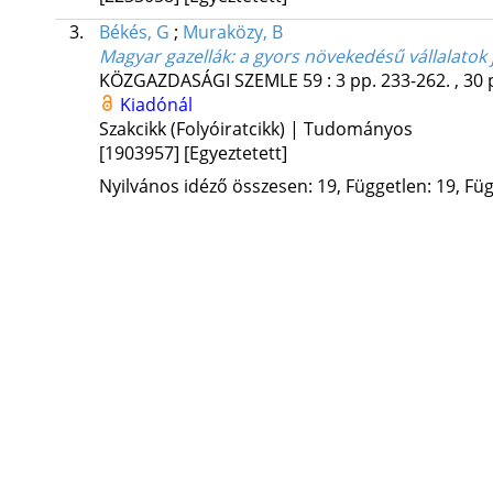
3.
Békés, G
;
Muraközy, B
Magyar gazellák
: a gyors növekedésű vállalatok 
KÖZGAZDASÁGI SZEMLE
59
:
3
pp. 233-262. , 30 
Kiadónál
Szakcikk (Folyóiratcikk) | Tudományos
[1903957]
[Egyeztetett]
Nyilvános idéző összesen: 19, Független: 19, Füg