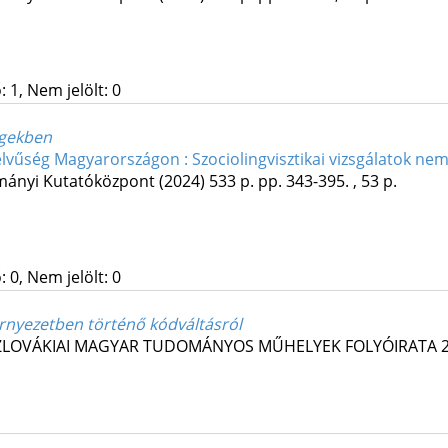
 1, Nem jelölt: 0
égekben
vűség Magyarországon : Szociolingvisztikai vizsgálatok nem
ányi Kutatóközpont
(2024)
533 p.
pp. 343-395. , 53 p.
 0, Nem jelölt: 0
örnyezetben történő kódváltásról
ZLOVÁKIAI MAGYAR TUDOMÁNYOS MŰHELYEK FOLYÓIRATA