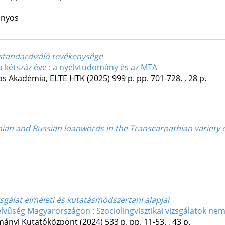
ányos
 standardizáló tevékenysége
a kétszáz éve : a nyelvtudomány és az MTA
os Akadémia
,
ELTE HTK
(2025)
999 p.
pp. 701-728. , 28 p.
nian and Russian loanwords in the Transcarpathian variety 
sgálat elméleti és kutatásmódszertani alapjai
vűség Magyarországon : Szociolingvisztikai vizsgálatok nem
ányi Kutatóközpont
(2024)
533 p.
pp. 11-53. , 43 p.