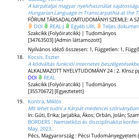
A kárpátaljai magyar nyelvhasználat sajátosságai
Hungarian Language in Transcarpathia at the Tu
FÓRUM TÁRSADALOMTUDOMÁNYI SZEMLE: A S
DOI
REAL-J
Egyéb URL
Teljes dokume
Szakcikk (Folyóiratcikk) | Tudományos
[34763503]
[Admin láttamozott]
Nyilvános idéző összesen: 1, Független: 1, Függő:
18.
Kocsis, Eszter
A kódváltás funkciói internetes beszélgetésekb
ALKALMAZOTT NYELVTUDOMÁNY
24
:
2. Klnsz
p
DOI
REAL
Szakcikk (Folyóiratcikk) | Tudományos
[35570672]
[Egyeztetett]
19.
Kontra, Miklós
Mit lehet tudni a Kárpát-medencei szórványban
In: Gúti, Erika; Jarjabka, Ákos; Orbán, Jolán; Sza
BORDERS : Nemzetközi és diszciplínaközi konfere
May, 2023.
Pécs, Magyarország :
Pécsi Tudományegyetem (