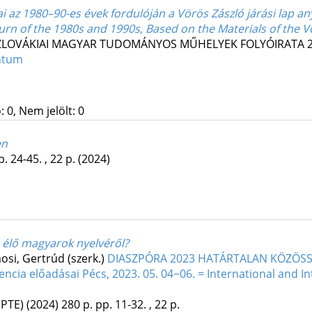
 az 1980–90-es évek fordulóján a Vörös Zászló járási lap any
rn of the 1980s and 1990s, Based on the Materials of the V
ZLOVÁKIAI MAGYAR TUDOMÁNYOS MŰHELYEK FOLYÓIRATA
ntum
 0, Nem jelölt: 0
en
p. 24-45. , 22 p.
(2024)
 élő magyarok nyelvéről?
mosi, Gertrúd (szerk.)
DIASZPÓRA 2023 HATÁRTALAN KÖZÖSS
ncia előadásai Pécs, 2023. 05. 04−06. = International and I
PTE)
(2024)
280 p.
pp. 11-32. , 22 p.