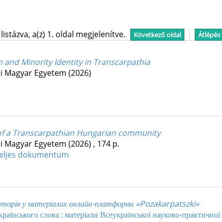
stázva, a(z) 1. oldal megjelenítve.
Következő oldal
Átlépés
and Minority Identity in Transcarpathia
jai Magyar Egyetem
(2026)
of a Transcarpathian Hungarian community
jai Magyar Egyetem
(2026)
,
174 p.
eljes dokumentum
ікаторів у матеріалах онлайн-платформи «Pozakarpatszki»
раїнського слова : матеріали Всеукраїнської науково-практичної