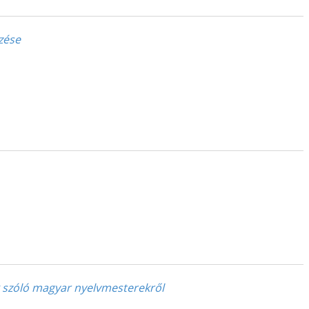
zése
k szóló magyar nyelvmesterekről