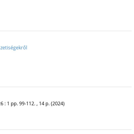
zetiségekről
26
:
1
pp. 99-112. , 14 p.
(2024)