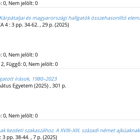
 0, Nem jelölt: 0
. Kárpátaljai és magyarországi hallgatók összehasonlító elem
CA
4
:
3
pp. 34-62. , 29 p.
(2025)
 0, Nem jelölt: 0
2, Függő: 0, Nem jelölt: 0
ogatott írások, 1980–2023
mátus Egyetem
(2025)
,
301 p.
 0, Nem jelölt: 0
k kezdeti szakaszához. A XVIII–XIX. századi német ajkúakna
:
3
pp. 38-44. , 7 p.
(2025)