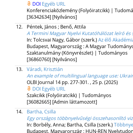
DOI
Egyéb URL
Konferenciaközlemény (Folyóiratcikk) | Tudom
[36342634]
[Nyilvános]
12.
Péntek, János
;
Benő, Attila
A Termini Magyar Nyelvi Kutatóhálózat leíró és
In: Tolcsvai Nagy, Gábor (szerk.)
Az élő Akadémi
Budapest, Magyarország :
A Magyar Tudomány
Szaktanulmány (Könyvrészlet) | Tudományos
[36860760]
[Nyilvános]
13.
Váradi, Krisztián
An example of multilingual language use: Ukrai
OLBI Journal
14
pp. 277-301. , 25 p.
(2025)
DOI
Egyéb URL
Szakcikk (Folyóiratcikk) | Tudományos
[36082665]
[Admin láttamozott]
14.
Bartha, Csilla
Egy országos többnyelvűségi összehasonlító viz
In: Borbély, Anna; Bartha, Csilla (szerk.)
Többnyel
Budapest, Magyarország :
HUN-REN Nyelvtudom