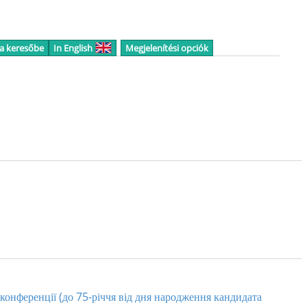
 a keresőbe
In English
Megjelenítési opciók
 конференції (до 75-річчя від дня народження кандидата