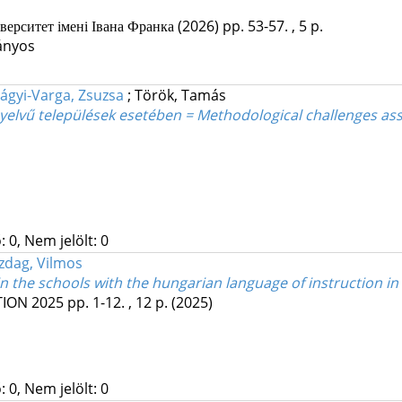
ерситет імені Івана Франка
(2026)
pp. 53-57. , 5 p.
ányos
lágyi-Varga, Zsuzsa
;
Török, Tamás
elvű települések esetében = Methodological challenges asso
 0, Nem jelölt: 0
zdag, Vilmos
 the schools with the hungarian language of instruction in
TION
2025
pp. 1-12. , 12 p.
(2025)
 0, Nem jelölt: 0