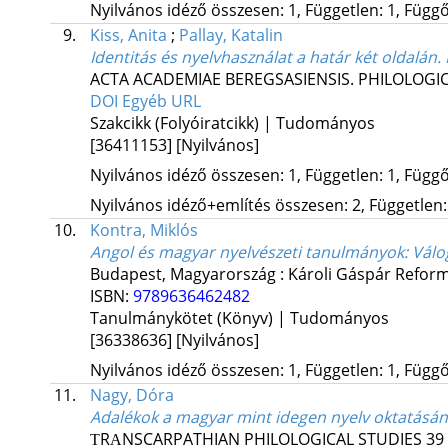
Nyilvános idéző összesen: 1, Független: 1, Függő:
9.
Kiss, Anita
;
Pallay, Katalin
Identitás és nyelvhasználat a határ két oldalán
ACTA ACADEMIAE BEREGSASIENSIS. PHILOLOGI
DOI
Egyéb URL
Szakcikk (Folyóiratcikk) | Tudományos
[36411153]
[Nyilvános]
Nyilvános idéző összesen: 1, Független: 1, Függő:
Nyilvános idéző+említés összesen: 2, Független: 
10.
Kontra, Miklós
Angol és magyar nyelvészeti tanulmányok
: Vál
Budapest, Magyarország :
Károli Gáspár Refor
ISBN:
9789636462482
Tanulmánykötet (Könyv) | Tudományos
[36338636]
[Nyilvános]
Nyilvános idéző összesen: 1, Független: 1, Függő:
11.
Nagy, Dóra
Adalékok a magyar mint idegen nyelv oktatásána
ТRАNSCARPATHIAN PHILOLOGICAL STUDIES
39