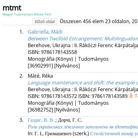
mtmt
Magyar Tudományos Művek Tára
Összesen 456 elem 23 oldalon, 20 li
Előző oldal
1.
Gabriella, Mádi
Between Twofold Estrangement: Multilingualism 
Berehove, Ukrajna :
II. Rákóczi Ferenc Kárpátal
ISBN:
9786178143558
Monográfia (Könyv) | Tudományos
[36902991]
[Nyilvános]
2.
Máté, Réka
Language maintenance and shift: the example 
Berehove, Ukrajna :
II. Rákóczi Ferenc Kárpátal
ISBN:
9786178143572
ISBN:
9786178143589
T
Monográfia (Könyv) | Tudományos
[36982752]
[Nyilvános]
3.
Газдаг, В. В.
;
Дорчі, Г. С.
Роль українських лексичних запозичень як ідентиф
In: Г. І., Гримашевич (szerk.)
Стилістичний вимір ук