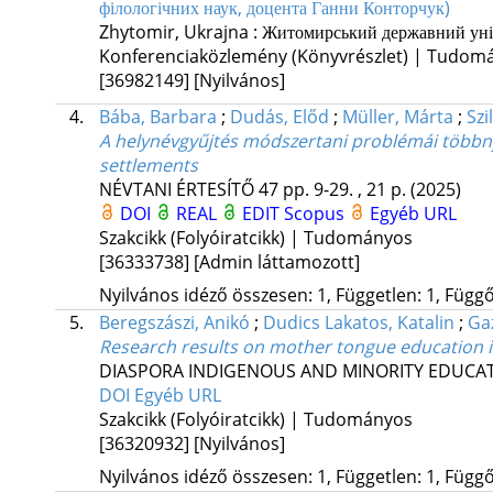
філологічних наук, доцента Ганни Конторчук)
Zhytomir, Ukrajna :
Житомирський державний унів
Konferenciaközlemény (Könyvrészlet) | Tudom
[36982149]
[Nyilvános]
4.
Bába, Barbara
;
Dudás, Előd
;
Müller, Márta
;
Szi
A helynévgyűjtés módszertani problémái többny
settlements
NÉVTANI ÉRTESÍTŐ
47
pp. 9-29. , 21 p.
(2025)
DOI
REAL
EDIT
Scopus
Egyéb URL
Szakcikk (Folyóiratcikk) | Tudományos
[36333738]
[Admin láttamozott]
Nyilvános idéző összesen: 1, Független: 1, Függő:
5.
Beregszászi, Anikó
;
Dudics Lakatos, Katalin
;
Ga
Research results on mother tongue education in
DIASPORA INDIGENOUS AND MINORITY EDUCA
DOI
Egyéb URL
Szakcikk (Folyóiratcikk) | Tudományos
[36320932]
[Nyilvános]
Nyilvános idéző összesen: 1, Független: 1, Függő: