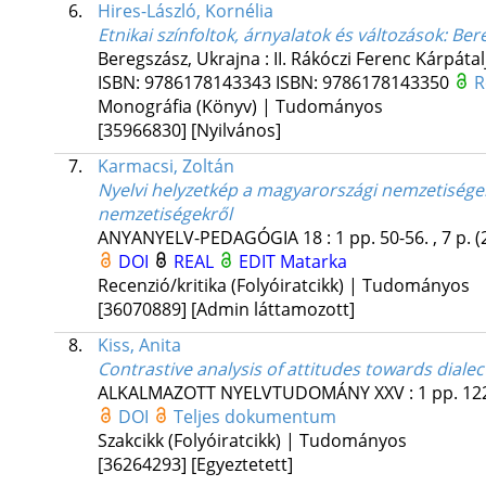
6.
Hires-László, Kornélia
Etnikai színfoltok, árnyalatok és változások
: Ber
Beregszász, Ukrajna :
II. Rákóczi Ferenc Kárpáta
ISBN:
9786178143343
ISBN:
9786178143350
R
Monográfia (Könyv) | Tudományos
[35966830]
[Nyilvános]
7.
Karmacsi, Zoltán
Nyelvi helyzetkép a magyarországi nemzetisége
nemzetiségekről
ANYANYELV-PEDAGÓGIA
18
:
1
pp. 50-56. , 7 p.
(
DOI
REAL
EDIT
Matarka
Recenzió/kritika (Folyóiratcikk) | Tudományos
[36070889]
[Admin láttamozott]
8.
Kiss, Anita
Contrastive analysis of attitudes towards dialec
ALKALMAZOTT NYELVTUDOMÁNY
XXV
:
1
pp. 122
DOI
Teljes dokumentum
Szakcikk (Folyóiratcikk) | Tudományos
[36264293]
[Egyeztetett]