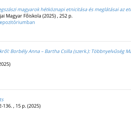
egszászi magyarok hétköznapi etnicitása és meglátásai az etn
ljai Magyar Főiskola
(2025)
,
252 p.
epozitóriumban
kről
: Borbély Anna – Bartha Csilla (szerk.): Többnyelvűség M
2025)
ts
-136. , 15 p.
(2025)