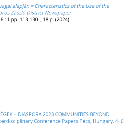
agai alapján = Characteristics of the Use of the
örös Zászló District Newspaper
26
:
1
pp. 113-130. , 18 p.
(2024)
ÉGEK = DIASPORA 2023 COMMUNITIES BEYOND
nterdisciplinary Conference Papers Pécs, Hungary, 4−6