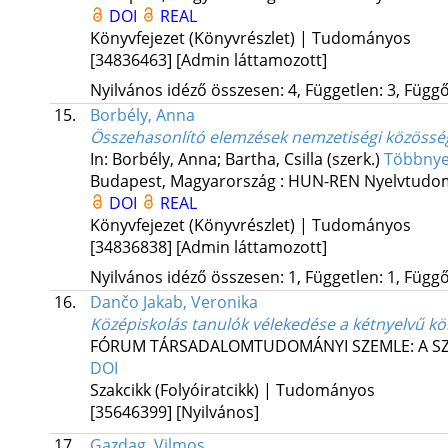
DOI
REAL
Könyvfejezet (Könyvrészlet) | Tudományos
[34836463]
[Admin láttamozott]
Nyilvános idéző összesen: 4, Független: 3, Függő:
15.
Borbély, Anna
Összehasonlító elemzések nemzetiségi közöss
In: Borbély, Anna; Bartha, Csilla (szerk.)
Többnyel
Budapest, Magyarország :
HUN-REN Nyelvtudom
DOI
REAL
Könyvfejezet (Könyvrészlet) | Tudományos
[34836838]
[Admin láttamozott]
Nyilvános idéző összesen: 1, Független: 1, Függő:
16.
Dančo Jakab, Veronika
Középiskolás tanulók vélekedése a kétnyelvű k
FÓRUM TÁRSADALOMTUDOMÁNYI SZEMLE: A S
DOI
Szakcikk (Folyóiratcikk) | Tudományos
[35646399]
[Nyilvános]
17.
Gazdag, Vilmos