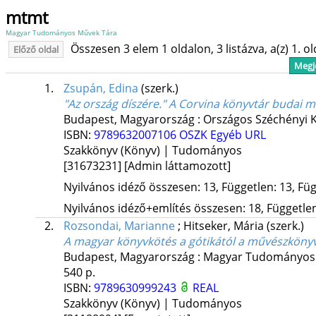
mtmt
Magyar Tudományos Művek Tára
Összesen 3 elem 1 oldalon, 3 listázva, a(z) 1. o
Előző oldal
Megje
1.
Zsupán, Edina
(szerk.)
"Az ország díszére." A Corvina könyvtár budai 
Budapest, Magyarország :
Országos Széchényi 
ISBN:
9789632007106
OSZK
Egyéb URL
Szakkönyv (Könyv) | Tudományos
[31673231]
[Admin láttamozott]
Nyilvános idéző összesen: 13, Független: 13, Füg
Nyilvános idéző+említés összesen: 18, Független:
2.
Rozsondai, Marianne
;
Hitseker, Mária
(szerk.)
A magyar könyvkötés a gótikától a művészköny
Budapest, Magyarország :
Magyar Tudományos 
540 p.
ISBN:
9789630999243
REAL
Szakkönyv (Könyv) | Tudományos