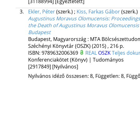
[31188994]
[Egyeztetett]
3.
Ekler, Péter
(szerk.)
;
Kiss, Farkas Gábor
(szerk.)
Augustinus Moravus Olomucensis
: Proceedings
the Death of Augustinus Moravus Olomucensis (
Budapest
Budapest, Magyarország :
MTA Bölcsészettudom
Széchényi Könyvtár (OSZK)
(2015)
,
216 p.
ISBN:
9789632006369
REAL
OSZK
Teljes dok
Konferenciakötet (Könyv) | Tudományos
[2917849]
[Nyilvános]
Nyilvános idéző összesen: 8, Független: 8, Függő: