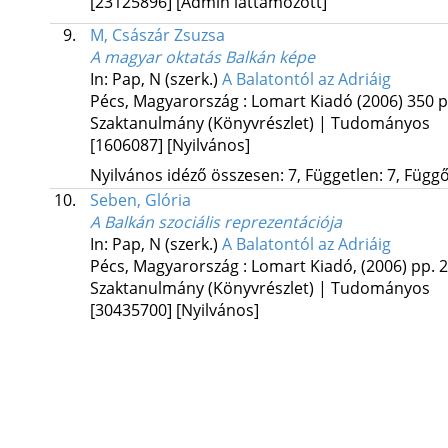
[23125896]
[Admin láttamozott]
9.
M, Császár Zsuzsa
A magyar oktatás Balkán képe
In: Pap, N (szerk.)
A Balatontól az Adriáig
Pécs, Magyarország :
Lomart Kiadó
(2006)
350 p
Szaktanulmány (Könyvrészlet) | Tudományos
[1606087]
[Nyilvános]
Nyilvános idéző összesen: 7, Független: 7, Függő:
10.
Seben, Glória
A Balkán szociális reprezentációja
In: Pap, N (szerk.)
A Balatontól az Adriáig
Pécs, Magyarország :
Lomart Kiadó
,
(2006)
pp. 2
Szaktanulmány (Könyvrészlet) | Tudományos
[30435700]
[Nyilvános]