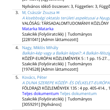
Nyilvános idéző összesen: 3, Független: 3, Függő:
3.
M, Császár Zsuzsa ✉
A kisebbségi oktatás területi aspektusai a Nyu
VALÓSÁG: TÁRSADALOMTUDOMÁNYI KÖZLÖNY
Matarka
Matarka
Szakcikk (Folyóiratcikk) | Tudományos
[2281041]
[Admin láttamozott]
4.
Nagy, Miklós Mihály
Balkán-kép vagy a Balkán képei?
: A Balkán-féls
KÖZÉP-EURÓPAI KÖZLEMÉNYEK
5
:
1
pp. 15-27. 
Szakcikk (Folyóiratcikk) | Tudományos
[1974528]
[Admin láttamozott]
5.
Kovács, Péter
A DUNA SZEREPE KÖZÉP- ÉS DÉLKELET-EURÓPA
FÖLDRAJZI KÖZLEMÉNYEK
135
:
4
pp. 405-414. , 
Teljes dokumentum
Teljes dokumentum
Szakcikk (Folyóiratcikk) | Tudományos
[3059291]
[Nyilvános]