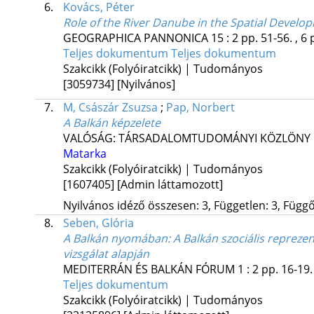
6.
Kovács, Péter
Role of the River Danube in the Spatial Develo
GEOGRAPHICA PANNONICA
15
:
2
pp. 51-56. , 6 
Teljes dokumentum
Teljes dokumentum
Szakcikk (Folyóiratcikk) | Tudományos
[3059734]
[Nyilvános]
7.
M, Császár Zsuzsa
;
Pap, Norbert
A Balkán képzelete
VALÓSÁG: TÁRSADALOMTUDOMÁNYI KÖZLÖNY
Matarka
Szakcikk (Folyóiratcikk) | Tudományos
[1607405]
[Admin láttamozott]
Nyilvános idéző összesen: 3, Független: 3, Függő:
8.
Seben, Glória
A Balkán nyomában: A Balkán szociális repreze
vizsgálat alapján
MEDITERRÁN ÉS BALKÁN FÓRUM
1
:
2
pp. 16-19. 
Teljes dokumentum
Szakcikk (Folyóiratcikk) | Tudományos