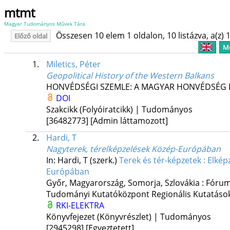
mtmt
Magyar Tudományos Művek Tára
Összesen 10 elem 1 oldalon, 10 listázva, a(z) 1
Előző oldal
Me
1.
Miletics, Péter
Geopolitical History of the Western Balkans
HONVÉDSÉGI SZEMLE: A MAGYAR HONVÉDSÉG 
DOI
Szakcikk (Folyóiratcikk) | Tudományos
[36482773]
[Admin láttamozott]
2.
Hardi, T
Nagyterek, térelképzelések Közép-Európában
In: Hardi, T (szerk.)
Terek és tér-képzetek : Elké
Európában
Győr, Magyarország,
Somorja, Szlovákia :
Fórum
Tudományi Kutatóközpont Regionális Kutatások
RKI-ELEKTRA
Könyvfejezet (Könyvrészlet) | Tudományos
[2945298]
[Egyeztetett]