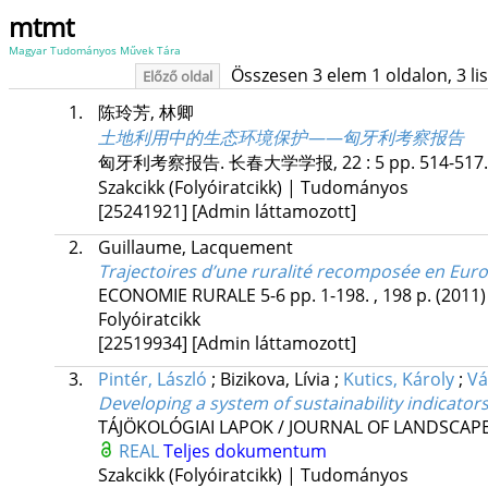
mtmt
Magyar Tudományos Művek Tára
Összesen 3 elem 1 oldalon, 3 list
Előző oldal
1.
陈玲芳, 林卿
土地利用中的生态环境保护——匈牙利考察报告
匈牙利考察报告. 长春大学学报,
22
:
5
pp. 514-517.
Szakcikk (Folyóiratcikk) | Tudományos
[25241921]
[Admin láttamozott]
2.
Guillaume, Lacquement
Trajectoires d’une ruralité recomposée en Euro
ECONOMIE RURALE
5-6
pp. 1-198. , 198 p.
(2011)
Folyóiratcikk
[22519934]
[Admin láttamozott]
3.
Pintér, László
;
Bizikova, Lívia
;
Kutics, Károly
;
Vá
Developing a system of sustainability indicator
TÁJÖKOLÓGIAI LAPOK / JOURNAL OF LANDSCAP
REAL
Teljes dokumentum
Szakcikk (Folyóiratcikk) | Tudományos