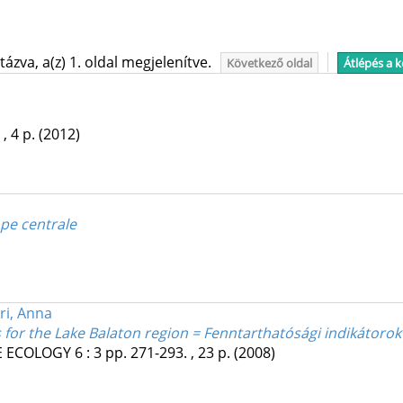
ázva, a(z) 1. oldal megjelenítve.
Következő oldal
Átlépés a 
 , 4 p.
(2012)
pe centrale
ri, Anna
s for the Lake Balaton region = Fenntarthatósági indikátorok
E ECOLOGY
6
:
3
pp. 271-293. , 23 p.
(2008)