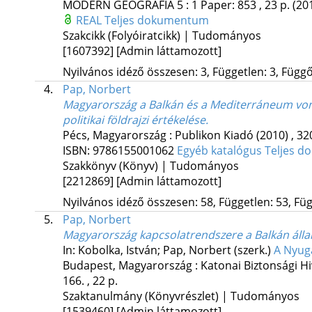
MODERN GEOGRÁFIA
5
:
1
Paper: 853 , 23 p.
(20
REAL
Teljes dokumentum
Szakcikk (Folyóiratcikk) | Tudományos
[1607392]
[Admin láttamozott]
Nyilvános idéző összesen: 3, Független: 3, Függő:
4.
Pap, Norbert
Magyarország a Balkán és a Mediterráneum vo
politikai földrajzi értékelése.
Pécs, Magyarország :
Publikon Kiadó
(2010)
,
32
ISBN:
9786155001062
Egyéb katalógus
Teljes 
Szakkönyv (Könyv) | Tudományos
[2212869]
[Admin láttamozott]
Nyilvános idéző összesen: 58, Független: 53, Füg
5.
Pap, Norbert
Magyarország kapcsolatrendszere a Balkán álla
In: Kobolka, István; Pap, Norbert (szerk.)
A Nyug
Budapest, Magyarország :
Katonai Biztonsági Hi
166. , 22 p.
Szaktanulmány (Könyvrészlet) | Tudományos
[1539460]
[Admin láttamozott]