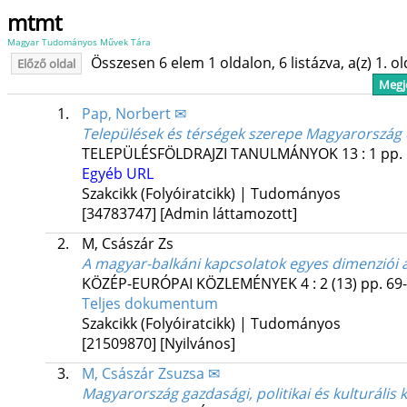
mtmt
Magyar Tudományos Művek Tára
Összesen 6 elem 1 oldalon, 6 listázva, a(z) 1. o
Előző oldal
Megje
1.
Pap, Norbert ✉
Települések és térségek szerepe Magyarország 
TELEPÜLÉSFÖLDRAJZI TANULMÁNYOK
13
:
1
pp. 
Egyéb URL
Szakcikk (Folyóiratcikk) | Tudományos
[34783747]
[Admin láttamozott]
2.
M, Császár Zs
A magyar-balkáni kapcsolatok egyes dimenziói a
KÖZÉP-EURÓPAI KÖZLEMÉNYEK
4
:
2 (13)
pp. 69-
Teljes dokumentum
Szakcikk (Folyóiratcikk) | Tudományos
[21509870]
[Nyilvános]
3.
M, Császár Zsuzsa ✉
Magyarország gazdasági, politikai és kulturális 