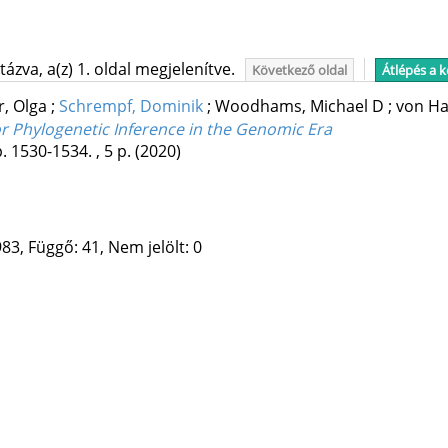
ázva, a(z) 1. oldal megjelenítve.
Következő oldal
Átlépés a 
, Olga
;
Schrempf, Dominik
;
Woodhams, Michael D
;
von Ha
r Phylogenetic Inference in the Genomic Era
. 1530-1534. , 5 p.
(2020)
83, Függő: 41, Nem jelölt: 0