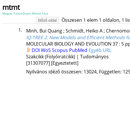
mtmt
Magyar Tudományos Művek Tára
Összesen 1 elem 1 oldalon, 1 list
Előző oldal
1.
Minh, Bui Quang
;
Schmidt, Heiko A
;
Chernomor
IQ-TREE 2: New Models and Efficient Methods fo
MOLECULAR BIOLOGY AND EVOLUTION
37
:
5
pp
DOI
WoS
Scopus
PubMed
Egyéb URL
Szakcikk (Folyóiratcikk) | Tudományos
[31307077]
[Egyeztetett]
Nyilvános idéző összesen: 13024, Független: 129