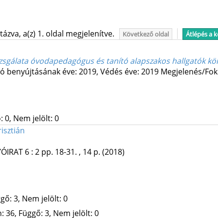
ázva, a(z) 1. oldal megjelenítve.
Következő oldal
Átlépés a 
izsgálata óvodapedagógus és tanító alapszakos hallgatók k
ió benyújtásának éve: 2019,
Védés éve: 2019
Megjelenés/Fok
 0, Nem jelölt: 0
risztián
ÓIRAT
6
:
2
pp. 18-31. , 14 p.
(2018)
gő: 3, Nem jelölt: 0
 36, Függő: 3, Nem jelölt: 0