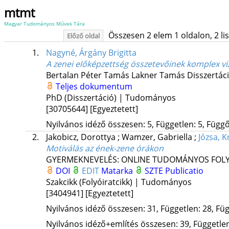
mtmt
Magyar Tudományos Művek Tára
Összesen 2 elem 1 oldalon, 2 list
Előző oldal
1.
Nagyné, Árgány Brigitta
A zenei előképzettség összetevőinek komplex v
Bertalan Péter Tamás
Lakner Tamás
Disszertác
Teljes dokumentum
PhD (Disszertáció) | Tudományos
[30705644]
[Egyeztetett]
Nyilvános idéző összesen: 5, Független: 5, Függő:
2.
Jakobicz, Dorottya
;
Wamzer, Gabriella
;
Józsa, K
Motiválás az ének-zene órákon
GYERMEKNEVELÉS: ONLINE TUDOMÁNYOS FOLY
DOI
EDIT
Matarka
SZTE Publicatio
Szakcikk (Folyóiratcikk) | Tudományos
[3404941]
[Egyeztetett]
Nyilvános idéző összesen: 31, Független: 28, Füg
Nyilvános idéző+említés összesen: 39, Független: