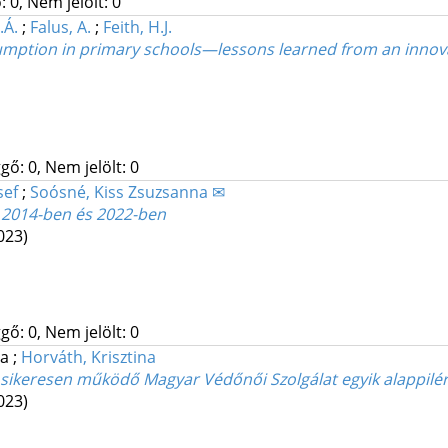
 0, Nem jelölt: 0
.Á.
;
Falus, A.
;
Feith, H.J.
mption in primary schools—lessons learned from an innovat
gő: 0, Nem jelölt: 0
sef
;
Soósné, Kiss Zsuzsanna ✉
 2014-ben és 2022-ben
023)
gő: 0, Nem jelölt: 0
ra
;
Horváth, Krisztina
sikeresen működő Magyar Védőnői Szolgálat egyik alappilé
023)