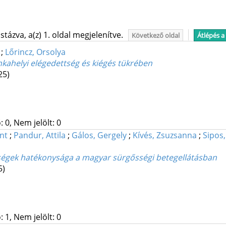
tázva, a(z) 1. oldal megjelenítve.
Következő oldal
Átlépés a
;
Lőrincz, Orsolya
kahelyi elégedettség és kiégés tükrében
25)
 0, Nem jelölt: 0
int
;
Pandur, Attila
;
Gálos, Gergely
;
Kívés, Zsuzsanna
;
Sipos,
tőségek hatékonysága a magyar sürgősségi betegellátásban
5)
 1, Nem jelölt: 0