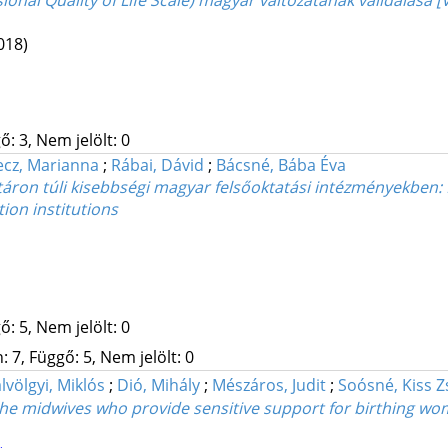
onal Quality of Life Scale) magyar változatának validálása [
018)
: 3, Nem jelölt: 0
cz, Marianna
;
Rábai, Dávid
;
Bácsné, Bába Éva
táron túli kisebbségi magyar felsőoktatási intézményekben
:
ion institutions
: 5, Nem jelölt: 0
 7, Függő: 5, Nem jelölt: 0
lvölgyi, Miklós
;
Dió, Mihály
;
Mészáros, Judit
;
Soósné, Kiss 
he midwives who provide sensitive support for birthing wom