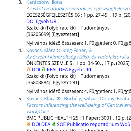
3.
Karácsony, Ilona
Az iskolavédőnők preventív és egészségfejlesz
EGÉSZSÉGFEJLESZTÉS
66
:
1
pp. 27-45. , 19 p.
(20
DOI
Egyéb URL
Szakcikk (Folyóiratcikk) | Tudományos
[36205099]
[Egyeztetett]
Nyilvános idéző összesen: 1, Független: 0, Függő:
4.
Kovács, Klára
;
Hideg-Fehér, G
Az érzelmi kimerültség rizikó- és védőfaktorai a
ÖNKÉNTES SZEMLE
5
:
1
pp. 34-50. , 17 p.
(2025)
DOI
REAL
DEA
Egyéb URL
Szakcikk (Folyóiratcikk) | Tudományos
[35808884]
[Egyeztetett]
Nyilvános idéző összesen: 4, Független: 1, Függő:
5.
Kovács, Klára ✉
;
Borbély, Szilvia
;
Dobay, Beáta
Factors influencing the well-being of Central an
workplace
BMC PUBLIC HEALTH
25
:
1
Paper: 3001 , 12 p.
(
DOI
DEA
SOE Publicatio repozitórium
Wo
Szakcikk (Folyóiratcikk) | Tudományos