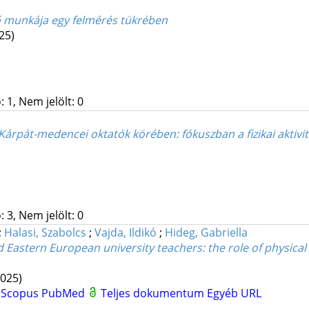
tő munkája egy felmérés tükrében
25)
 1, Nem jelölt: 0
 Kárpát-medencei oktatók körében: fókuszban a fizikai aktivi
 3, Nem jelölt: 0
;
Halasi, Szabolcs
;
Vajda, Ildikó
;
Hideg, Gabriella
d Eastern European university teachers: the role of physical
2025)
S
Scopus
PubMed
Teljes dokumentum
Egyéb URL