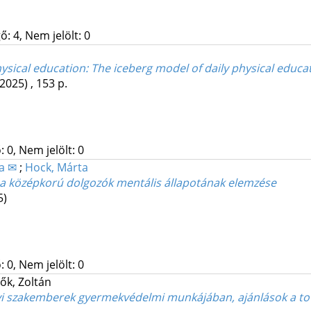
: 4, Nem jelölt: 0
physical education
: The iceberg model of daily physical educa
(2025)
,
153 p.
 0, Nem jelölt: 0
a ✉
;
Hock, Márta
: a középkorú dolgozók mentális állapotának elemzése
5)
 0, Nem jelölt: 0
ők, Zoltán
gyi szakemberek gyermekvédelmi munkájában, ajánlások a t