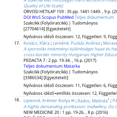
A szakmai élet minőségét mérő kérdőív (Professi
Quality of Life Scale]
ORVOSI HETILAP
159
:
35
pp. 1441-1449. , 9 p.
(2
DOI
WoS
Scopus
PubMed
Teljes dokumentum
Szakcikk (Folyóiratcikk) | Tudományos
[27704614]
[Egyeztetett]
Nyilvános idéző összesen: 12, Független: 9, Függő
17.
Kovács, Klára
;
Lenténé, Puskás Andrea
;
Morave
A sportolás intézményi különbségei hazai és ha
cross-border minority Hungarian Higher Educat
PEDACTA
7
:
2
pp. 19-34. , 16 p.
(2017)
Teljes dokumentum
Matarka
Szakcikk (Folyóiratcikk) | Tudományos
[3386534]
[Egyeztetett]
Nyilvános idéző összesen: 11, Független: 6, Függő
Nyilvános idéző+említés összesen: 12, Független:
18.
*
Lipienné, Krémer Ibolya ✉
;
Rados, Melinda
;
Pá
A highly demanding profession: midwifery. Do t
NEW MEDICINE
20
:
1
pp. 19-26. , 8 p.
(2016)