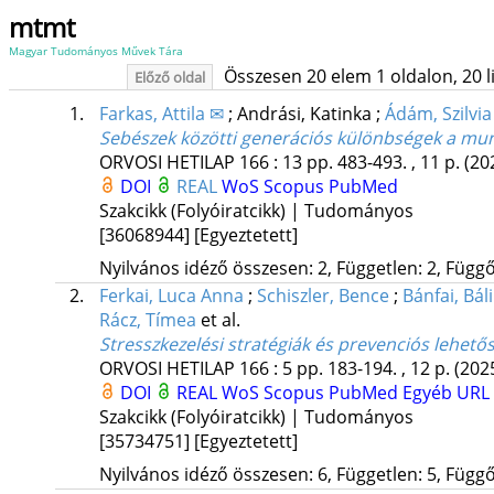
mtmt
Magyar Tudományos Művek Tára
Összesen 20 elem 1 oldalon, 20 lis
Előző oldal
1.
Farkas, Attila ✉
;
Andrási, Katinka
;
Ádám, Szilvia
Sebészek közötti generációs különbségek a mun
ORVOSI HETILAP
166
:
13
pp. 483-493. , 11 p.
(20
DOI
REAL
WoS
Scopus
PubMed
Szakcikk (Folyóiratcikk) | Tudományos
[36068944]
[Egyeztetett]
Nyilvános idéző összesen: 2, Független: 2, Függő:
2.
Ferkai, Luca Anna
;
Schiszler, Bence
;
Bánfai, Bál
Rácz, Tímea
et al.
Stresszkezelési stratégiák és prevenciós lehe
ORVOSI HETILAP
166
:
5
pp. 183-194. , 12 p.
(202
DOI
REAL
WoS
Scopus
PubMed
Egyéb URL
Szakcikk (Folyóiratcikk) | Tudományos
[35734751]
[Egyeztetett]
Nyilvános idéző összesen: 6, Független: 5, Függő: