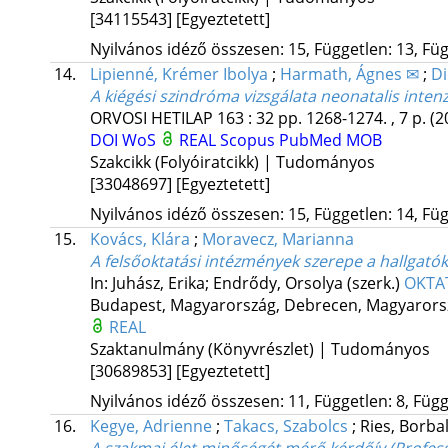
[34115543]
[Egyeztetett]
Nyilvános idéző összesen: 15, Független: 13, Füg
14.
Lipienné, Krémer Ibolya
;
Harmath, Ágnes ✉
;
Di
A kiégési szindróma vizsgálata neonatalis inten
ORVOSI HETILAP
163
:
32
pp. 1268-1274. , 7 p.
(2
DOI
WoS
REAL
Scopus
PubMed
MOB
Szakcikk (Folyóiratcikk) | Tudományos
[33048697]
[Egyeztetett]
Nyilvános idéző összesen: 15, Független: 14, Füg
15.
Kovács, Klára
;
Moravecz, Marianna
A felsőoktatási intézmények szerepe a hallgatók
In: Juhász, Erika; Endrődy, Orsolya (szerk.)
OKTA
Budapest, Magyarország,
Debrecen, Magyarors
REAL
Szaktanulmány (Könyvrészlet) | Tudományos
[30689853]
[Egyeztetett]
Nyilvános idéző összesen: 11, Független: 8, Függő
16.
Kegye, Adrienne
;
Takacs, Szabolcs
;
Ries, Borba