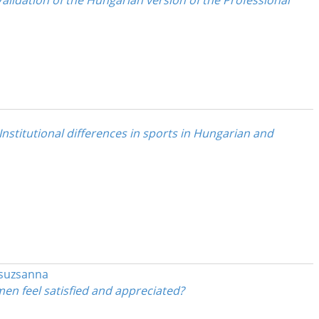
Validation of the Hungarian version of the Professional
 Institutional differences in sports in Hungarian and
Zsuzsanna
en feel satisfied and appreciated?