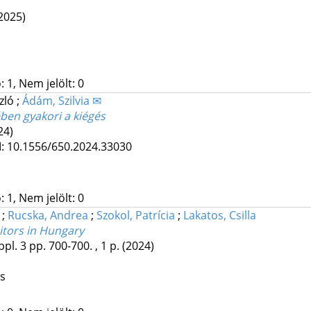
2025)
 1, Nem jelölt: 0
szló
;
Ádám, Szilvia ✉
en gyakori a kiégés
24)
I: 10.1556/650.2024.33030
 1, Nem jelölt: 0
;
Rucska, Andrea
;
Szokol, Patrícia
;
Lakatos, Csilla
itors in Hungary
ppl. 3
pp. 700-700. , 1 p.
(2024)
os