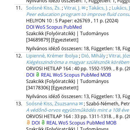
Nyilvános idéző összesen: 1, Független: 1, Függő:
11.
Soósné Kiss, Zs.
;
Vitrai, J. ✉
;
Takács, J.
;
Lukács, J
Peer education program to improve fluid consu
HELIYON
10
:
5
Paper: e26769 , 11 p.
(2024)
DOI
WoS
Scopus
PubMed
Szakcikk (Folyóiratcikk) | Tudományos
[34689879]
[Egyeztetett]
Nyilvános idéző összesen: 18, Független: 18, Füg
12.
Lipienné, Krémer Ibolya
;
Dió, Mihály
;
Vitrai, Józ
Kiégésszindróma a magyar szülésznők körében
ORVOSI HETILAP
164
:
40
pp. 1592-1599. , 8 p.
(2
DOI
REAL
WoS
Scopus
PubMed
MOB
Szakcikk (Folyóiratcikk) | Tudományos
[34178306]
[Egyeztetett]
Nyilvános idéző összesen: 13, Független: 13, Füg
13.
Soósné Kiss, Zsuzsanna ✉
;
Szabó-Németh, Pet
A védőnő-orvos együttműködés mint a 108 éve 
ORVOSI HETILAP
164
:
33
pp. 1311-1318. , 8 p.
(2
DOI
REAL
WoS
Scopus
PubMed
MOB
Szakcikk (Folyóiratcikk) | Tudományos