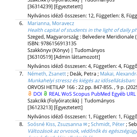
[36314239]
[Egyeztetett]
Nyilvános idéző összesen: 12, Független: 8, Függő
6.
Marianna, Moravecz
Health capital of students in the light of daily 
Szeged, Magyarország :
Belvedere Meridionale
ISBN:
9786156913135
Szakkönyv (Könyv) | Tudományos
[36310519]
[Admin láttamozott]
Nyilvános idéző összesen: 4, Független: 4, Függő:
7.
Németh, Zsanett
;
Deák, Petra
;
Makai, Alexandr
Munkahelyi stressz és kiégés az idősellátásban
ORVOSI HETILAP
166
:
22
pp. 847-855. , 9 p.
(202
DOI
REAL
WoS
Scopus
PubMed
Egyéb URL
Szakcikk (Folyóiratcikk) | Tudományos
[36123213]
[Egyeztetett]
Nyilvános idéző összesen: 1, Független: 1, Függő:
8.
Soósné Kiss, Zsuzsanna ✉
;
Schmidt, Péter
;
Seb
Változások az orvosok, védőnők és egészségü