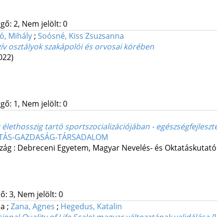
gő: 2, Nem jelölt: 0
ó, Mihály
;
Soósné, Kiss Zsuzsanna
zív osztályok szakápolói és orvosai körében
022)
gő: 1, Nem jelölt: 0
 élethosszig tartó sportszocializációjában - egészségfejles
TÁS-GAZDASÁG-TÁRSADALOM
zág :
Debreceni Egyetem
,
Magyar Nevelés- és Oktatáskutató
: 3, Nem jelölt: 0
la
;
Zana, Agnes
;
Hegedus, Katalin