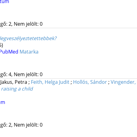
ntum
gő: 2, Nem jelölt: 0
legveszélyeztetettebbek?
5)
PubMed
Matarka
gő: 4, Nem jelölt: 0
;
Jakus, Petra
;
Feith, Helga Judit
;
Hollós, Sándor
;
Vingender, 
raising a child
um
gő: 2, Nem jelölt: 0