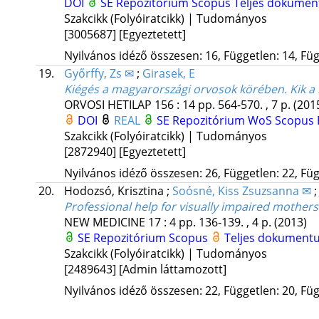
DOI
SE Repozitórium
Scopus
Teljes dokume
Szakcikk (Folyóiratcikk) | Tudományos
[3005687]
[Egyeztetett]
Nyilvános idéző összesen: 16, Független: 14, Füg
19.
Győrffy, Zs ✉
;
Girasek, E
Kiégés a magyarországi orvosok körében. Kik a 
ORVOSI HETILAP
156
:
14
pp. 564-570. , 7 p.
(201
DOI
REAL
SE Repozitórium
WoS
Scopus
Szakcikk (Folyóiratcikk) | Tudományos
[2872940]
[Egyeztetett]
Nyilvános idéző összesen: 26, Független: 22, Füg
20.
Hodozsó, Krisztina
;
Soósné, Kiss Zsuzsanna ✉
Professional help for visually impaired mothers 
NEW MEDICINE
17
:
4
pp. 136-139. , 4 p.
(2013)
SE Repozitórium
Scopus
Teljes dokument
Szakcikk (Folyóiratcikk) | Tudományos
[2489643]
[Admin láttamozott]
Nyilvános idéző összesen: 22, Független: 20, Füg