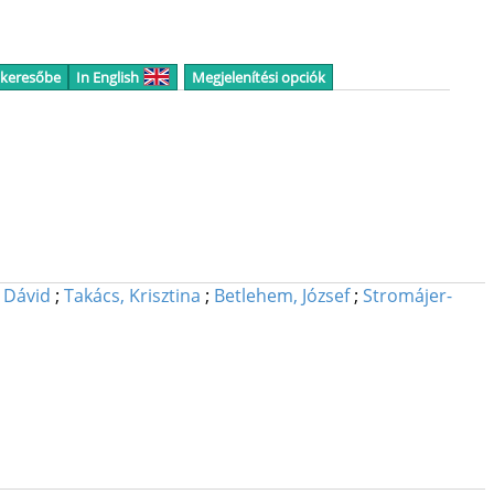
 keresőbe
In English
Megjelenítési opciók
 Dávid
;
Takács, Krisztina
;
Betlehem, József
;
Stromájer-