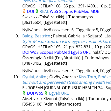
éves évfordulója alkalmából
ORVOSI HETILAP
166
:
35
pp. 1391-1400. , 10 p.
(
DOI
REAL
WoS
Scopus
PubMed
MOB
Szakcikk (Folyóiratcikk) | Tudományos
[36315504]
[Egyeztetett]
Nyilvános idéző összesen: 6, Független: 5, Függő:
9.
Balog, Beatrice
;
Palotai, Gabriella
;
Szijjártó, Lá
Győr-Moson-Sopron vármegye orvosainak köréb
ORVOSI HETILAP
165
:
21
pp. 822-831. , 10 p.
(20
DOI
WoS
Scopus
PubMed
Egyéb URL
Inaktív DO
Összefoglaló cikk (Folyóiratcikk) | Tudományos
[34878492]
[Egyeztetett]
Nyilvános idéző összesen: 5, Független: 4, Függő:
10.
Gyulai, Anikó
;
Ötvös, Andrea
;
Kiss-Tóth, Emőke
Burnout and perceived stress among health vis
EUROPEAN JOURNAL OF PUBLIC HEALTH
34
:
Su
DOI
WoS
Egyéb URL
Absztrakt / Kivonat (Folyóiratcikk) | Tudomány
[35495108]
[Admin láttamozott]