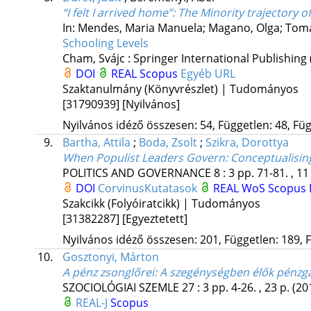
“I felt I arrived home”
: The Minority trajectory o
In: Mendes, Maria Manuela; Magano, Olga; Toma,
Schooling Levels
Cham, Svájc :
Springer International Publishing
DOI
REAL
Scopus
Egyéb URL
Szaktanulmány (Könyvrészlet) | Tudományos
[31790939]
[Nyilvános]
Nyilvános idéző összesen: 54, Független: 48, Füg
9.
Bartha, Attila
;
Boda, Zsolt
;
Szikra, Dorottya
When Populist Leaders Govern: Conceptualising
POLITICS AND GOVERNANCE
8
:
3
pp. 71-81. , 11
DOI
CorvinusKutatasok
REAL
WoS
Scopus
Szakcikk (Folyóiratcikk) | Tudományos
[31382287]
[Egyeztetett]
Nyilvános idéző összesen: 201, Független: 189, F
10.
Gosztonyi, Márton
A pénz zsonglőrei
: A szegénységben élők pénz
SZOCIOLÓGIAI SZEMLE
27
:
3
pp. 4-26. , 23 p.
(20
REAL-J
Scopus