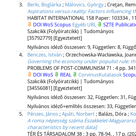
3.
Berki, Boglárka
;
Málovics, György
;
Creţan, Rem
Aspirations versus reality: Factors influencing 
HABITAT INTERNATIONAL
158
Paper: 103334 , 1
DOI
WoS
Scopus
Egyéb URL
SZTE Publicati
Szakcikk (Folyóiratcikk) | Tudományos
[35792779]
[Egyeztetett]
Nyilvános idéző összesen: 9, Független: 8, Függő:
4.
Benczes, István
;
Orzechowska-Wacławska, Joan
Governing the economy under populist rule
: t
PROBLEMS OF POST-COMMUNISM
71
:
4
pp. 341
DOI
WoS
REAL
CorvinusKutatasok
Scop
Szakcikk (Folyóiratcikk) | Tudományos
[34556081]
[Egyeztetett]
Nyilvános idéző összesen: 32, Független: 31, Füg
Nyilvános idéző+említés összesen: 33, Független:
5.
Pénzes, János
;
Apáti, Norbert
;
Balázs, Dóra
;
Ko
A roma népesség száma Északkelet-Magyarország
characteristics by recent data]
TÉR ÉS TÁRSADALOM
38
:
3
pp. 78-94. , 17 p.
(20