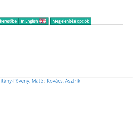
 keresőbe
In English
Megjelenítési opciók
itány-Föveny, Máté
;
Kovács, Asztrik