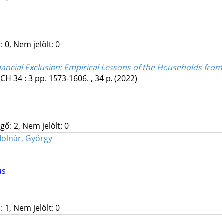
 0, Nem jelölt: 0
nancial Exclusion: Empirical Lessons of the Households fr
RCH
34
:
3
pp. 1573-1606. , 34 p.
(2022)
gő: 2, Nem jelölt: 0
olnár, György
us
 1, Nem jelölt: 0