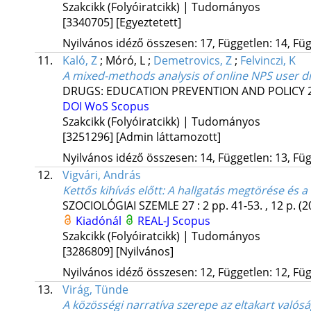
Szakcikk (Folyóiratcikk) | Tudományos
[3340705]
[Egyeztetett]
Nyilvános idéző összesen: 17, Független: 14, Füg
11.
Kaló, Z
;
Móró, L
;
Demetrovics, Z
;
Felvinczi, K
A mixed-methods analysis of online NPS user d
DRUGS: EDUCATION PREVENTION AND POLICY
DOI
WoS
Scopus
Szakcikk (Folyóiratcikk) | Tudományos
[3251296]
[Admin láttamozott]
Nyilvános idéző összesen: 14, Független: 13, Füg
12.
Vigvári, András
Kettős kihívás előtt
: A hallgatás megtörése és 
SZOCIOLÓGIAI SZEMLE
27
:
2
pp. 41-53. , 12 p.
(2
Kiadónál
REAL-J
Scopus
Szakcikk (Folyóiratcikk) | Tudományos
[3286809]
[Nyilvános]
Nyilvános idéző összesen: 12, Független: 12, Füg
13.
Virág, Tünde
A közösségi narratíva szerepe az eltakart val