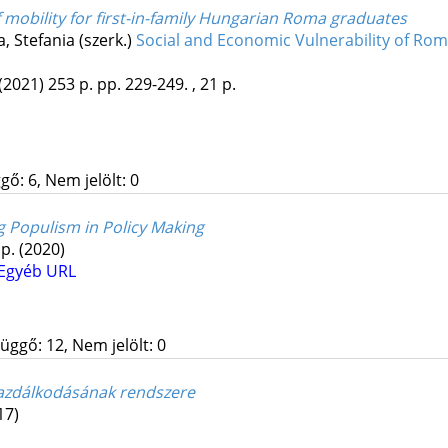
f mobility for first-in-family Hungarian Roma graduates
 Stefania (szerk.)
Social and Economic Vulnerability of Rom
(2021)
253 p.
pp. 229-249. , 21 p.
gő: 6, Nem jelölt: 0
 Populism in Policy Making
 p.
(2020)
Egyéb URL
üggő: 12, Nem jelölt: 0
gazdálkodásának rendszere
17)