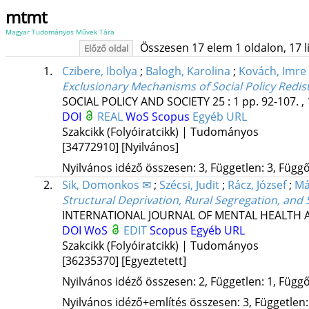
mtmt
Magyar Tudományos Művek Tára
Összesen 17 elem 1 oldalon, 17 lis
Előző oldal
1.
Czibere, Ibolya
;
Balogh, Karolina
;
Kovách, Imre
Exclusionary Mechanisms of Social Policy Redis
SOCIAL POLICY AND SOCIETY
25
:
1
pp. 92-107. ,
DOI
REAL
WoS
Scopus
Egyéb URL
Szakcikk (Folyóiratcikk) | Tudományos
[34772910]
[Nyilvános]
Nyilvános idéző összesen: 3, Független: 3, Függő:
2.
Sik, Domonkos ✉
;
Szécsi, Judit
;
Rácz, József
;
Má
Structural Deprivation, Rural Segregation, a
INTERNATIONAL JOURNAL OF MENTAL HEALTH 
DOI
WoS
EDIT
Scopus
Egyéb URL
Szakcikk (Folyóiratcikk) | Tudományos
[36235370]
[Egyeztetett]
Nyilvános idéző összesen: 2, Független: 1, Függő:
Nyilvános idéző+említés összesen: 3, Független: 