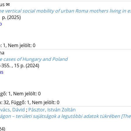
us ✉
the vertical social mobility of urban Roma mothers living in
1 p.
(2025)
o
 1, Nem jelölt: 0
na
he cases of Hungary and Poland
-355. , 15 p.
(2024)
us
gő: 1, Nem jelölt: 0
 32, Függő: 1, Nem jelölt: 0
vács, Dávid
;
Pásztor, István Zoltán
on – területi sajátságok a legutóbbi adatok tükrében [The
24)