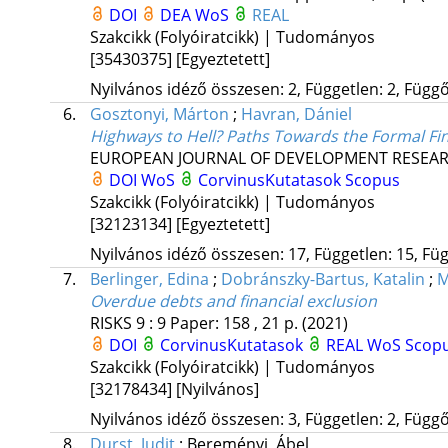
DOI
DEA
WoS
REAL
Szakcikk (Folyóiratcikk) | Tudományos
[35430375]
[Egyeztetett]
Nyilvános idéző összesen: 2, Független: 2, Függő:
6.
Gosztonyi, Márton
;
Havran, Dániel
Highways to Hell? Paths Towards the Formal Fi
EUROPEAN JOURNAL OF DEVELOPMENT RESEA
DOI
WoS
CorvinusKutatasok
Scopus
Szakcikk (Folyóiratcikk) | Tudományos
[32123134]
[Egyeztetett]
Nyilvános idéző összesen: 17, Független: 15, Füg
7.
Berlinger, Edina
;
Dobránszky-Bartus, Katalin
;
M
Overdue debts and financial exclusion
RISKS
9
:
9
Paper: 158 , 21 p.
(2021)
DOI
CorvinusKutatasok
REAL
WoS
Scop
Szakcikk (Folyóiratcikk) | Tudományos
[32178434]
[Nyilvános]
Nyilvános idéző összesen: 3, Független: 2, Függő:
8.
Durst, Judit
;
Bereményi, Ábel