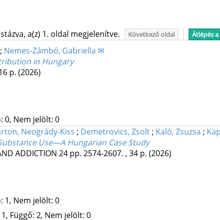
tázva, a(z) 1. oldal megjelenítve.
Következő oldal
Átlépés a
;
Nemes-Zámbó, Gabriella ✉
tribution in Hungary
 16 p.
(2026)
 0, Nem jelölt: 0
rton, Neogrády-Kiss
;
Demetrovics, Zsolt
;
Kaló, Zsuzsa
;
Kap
nd Substance Use—A Hungarian Case Study
AND ADDICTION
24
pp. 2574-2607. , 34 p.
(2026)
 1, Nem jelölt: 0
1, Függő: 2, Nem jelölt: 0