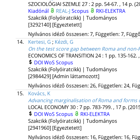
SZOCIOLÓGIAI SZEMLE
27
:
2
pp. 54-67. , 14 p.
(2
Kiadónál
REAL-J
Scopus
RKI-ELEKTRA
Szakcikk (Folyóiratcikk) | Tudományos
[3292140]
[Egyeztetett]
Nyilvános idéző összesen: 7, Független: 7, Függő:
14.
Kertesi, G
;
Kézdi, G
On the test score gap between Roma and non-R
ECONOMICS OF TRANSITION
24
:
1
pp. 135-162. 
DOI
WoS
Scopus
Szakcikk (Folyóiratcikk) | Tudományos
[2984429]
[Admin láttamozott]
Nyilvános idéző összesen: 26, Független: 24, Füg
15.
Kovács, K
Advancing marginalisation of Roma and forms o
LOCAL ECONOMY
30
:
7
pp. 783-799. , 17 p.
(201
DOI
WoS
Scopus
RKI-ELEKTRA
Szakcikk (Folyóiratcikk) | Tudományos
[2941960]
[Egyeztetett]
Nyilvános idéző összesen: 16, Független: 16, Füg