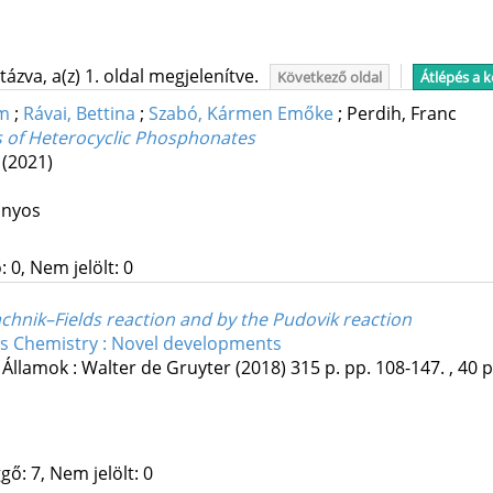
ázva, a(z) 1. oldal megjelenítve.
Következő oldal
Átlépés a 
ám
;
Rávai, Bettina
;
Szabó, Kármen Emőke
;
Perdih, Franc
 of Heterocyclic Phosphonates
.
(2021)
ányos
 0, Nem jelölt: 0
hnik–Fields reaction and by the Pudovik reaction
 Chemistry : Novel developments
 Államok :
Walter de Gruyter
(2018)
315 p.
pp. 108-147. , 40 p
gő: 7, Nem jelölt: 0