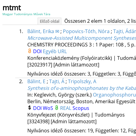
mtmt
Magyar Tudományos Művek Tára
Összesen 2 elem 1 oldalon, 2 list
Előző oldal
1.
Bálint, Erika ✉
;
Popovics-Tóth, Nóra
;
Tajti, Ád
Microwave-Assisted Multicomponent Syntheses
CHEMISTRY PROCEEDINGS
3
:
1
Paper: 108 , 5 p
DOI
Egyéb URL
Konferenciaközlemény (Folyóiratcikk) | Tudom
[32023917]
[Admin láttamozott]
Nyilvános idéző összesen: 3, Független: 3, Függő:
2.
Bálint, E
;
Tajti, Á
;
Tripolszky, A
Synthesis of α-aminophosphonates by the Kabac
In: Keglevich, György (szerk.)
Organophosphorus
Berlin, Németország,
Boston, Amerikai Egyesült
DOI
WoS
REAL
Scopus
Könyvfejezet (Könyvrészlet) | Tudományos
[3324398]
[Admin láttamozott]
Nyilvános idéző összesen: 19, Független: 12, Füg