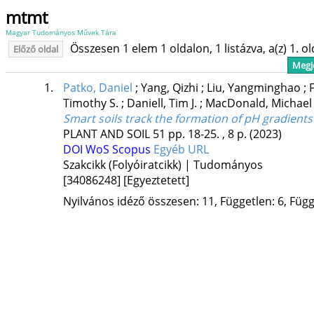
mtmt
Magyar Tudományos Művek Tára
Összesen 1 elem 1 oldalon, 1 listázva, a(z) 1. o
Előző oldal
Megje
1.
Patko, Daniel
;
Yang, Qizhi
;
Liu, Yangminghao
;
Timothy S.
;
Daniell, Tim J.
;
MacDonald, Michael
Smart soils track the formation of pH gradient
PLANT AND SOIL
51
pp. 18-25. , 8 p.
(2023)
DOI
WoS
Scopus
Egyéb URL
Szakcikk (Folyóiratcikk) | Tudományos
[34086248]
[Egyeztetett]
Nyilvános idéző összesen: 11, Független: 6, Függő