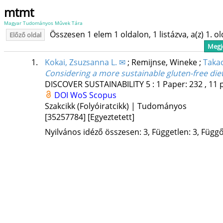
mtmt
Magyar Tudományos Művek Tára
Összesen 1 elem 1 oldalon, 1 listázva, a(z) 1. o
Előző oldal
Megje
1.
Kokai, Zsuzsanna L. ✉
;
Remijnse, Wineke
;
Taka
Considering a more sustainable gluten-free diet
DISCOVER SUSTAINABILITY
5
:
1
Paper: 232 , 11 
DOI
WoS
Scopus
Szakcikk (Folyóiratcikk) | Tudományos
[35257784]
[Egyeztetett]
Nyilvános idéző összesen: 3, Független: 3, Függő: