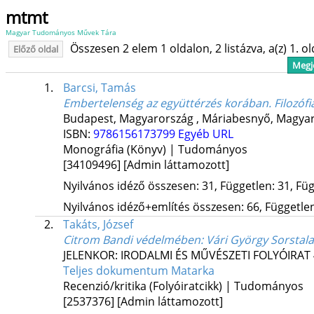
mtmt
Magyar Tudományos Művek Tára
Összesen 2 elem 1 oldalon, 2 listázva, a(z) 1. o
Előző oldal
Megje
1.
Barcsi, Tamás
Embertelenség az együttérzés korában. Filozófia
Budapest, Magyarország ,
Máriabesnyő, Magyar
ISBN:
9786156173799
Egyéb URL
Monográfia (Könyv) | Tudományos
[34109496]
[Admin láttamozott]
Nyilvános idéző összesen: 31, Független: 31, Füg
Nyilvános idéző+említés összesen: 66, Független:
2.
Takáts, József
Citrom Bandi védelmében: Vári György Sorstala
JELENKOR: IRODALMI ÉS MŰVÉSZETI FOLYÓIRAT
Teljes dokumentum
Matarka
Recenzió/kritika (Folyóiratcikk) | Tudományos
[2537376]
[Admin láttamozott]