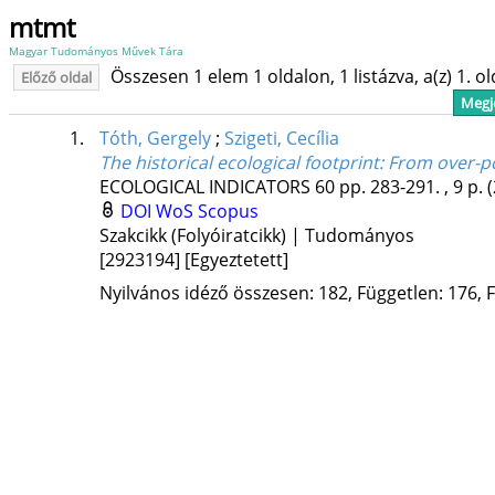
mtmt
Magyar Tudományos Művek Tára
Összesen 1 elem 1 oldalon, 1 listázva, a(z) 1. o
Előző oldal
Megje
1.
Tóth, Gergely
;
Szigeti, Cecília
The historical ecological footprint: From over
ECOLOGICAL INDICATORS
60
pp. 283-291. , 9 p.
DOI
WoS
Scopus
Szakcikk (Folyóiratcikk) | Tudományos
[2923194]
[Egyeztetett]
Nyilvános idéző összesen: 182, Független: 176, F