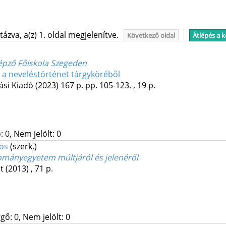
ázva, a(z) 1. oldal megjelenítve.
Következő oldal
Átlépés a 
képző Főiskola Szegeden
 a neveléstörténet tárgyköréből
ási Kiadó
(2023)
167 p.
pp. 105-123. , 19 p.
 0, Nem jelölt: 0
jos
(szerk.)
mányegyetem múltjáról és jelenéről
t
(2013)
,
71 p.
gő: 0, Nem jelölt: 0