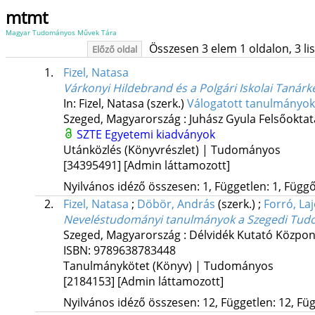
mtmt
Magyar Tudományos Művek Tára
Összesen 3 elem 1 oldalon, 3 list
Előző oldal
1.
Fizel, Natasa
Várkonyi Hildebrand és a Polgári Iskolai Tanár
In: Fizel, Natasa (szerk.)
Válogatott tanulmányok
Szeged, Magyarország :
Juhász Gyula Felsőoktat
SZTE Egyetemi kiadványok
Utánközlés (Könyvrészlet) | Tudományos
[34395491]
[Admin láttamozott]
Nyilvános idéző összesen: 1, Független: 1, Függő:
2.
Fizel, Natasa
;
Döbör, András
(szerk.)
;
Forró, La
Neveléstudományi tanulmányok a Szegedi Tudo
Szeged, Magyarország :
Délvidék Kutató Közpon
ISBN:
9789638783448
Tanulmánykötet (Könyv) | Tudományos
[2184153]
[Admin láttamozott]
Nyilvános idéző összesen: 12, Független: 12, Füg