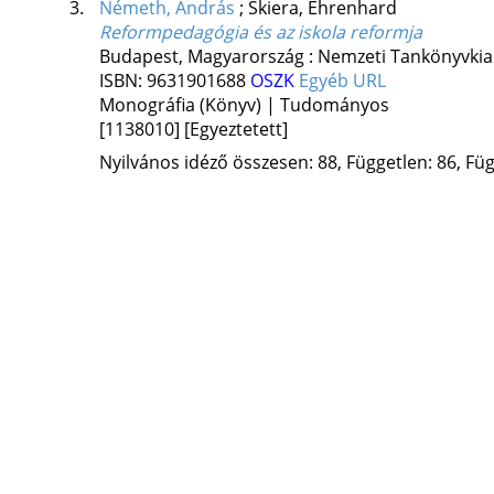
3.
Németh, András
;
Skiera, Ehrenhard
Reformpedagógia és az iskola reformja
Budapest, Magyarország :
Nemzeti Tankönyvki
ISBN:
9631901688
OSZK
Egyéb URL
Monográfia (Könyv) | Tudományos
[1138010]
[Egyeztetett]
Nyilvános idéző összesen: 88, Független: 86, Füg