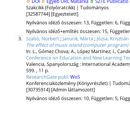
DOI
Egyéb URL
Matarka
SZTE Publicatio
Szakcikk (Folyóiratcikk) | Tudományos
[32587744]
[Egyeztetett]
Nyilvános idéző összesen: 13, Független: 6, Függő
Nyilvános idéző+említés összesen: 15, Független:
3.
Szabó, Norbert
;
Janurik, Márta
;
Józsa, Krisztián
The effect of music island (computer program) 
In: L., Gómez Chova; A., López Martínez; I., Cand
Conference on Education and New Learning Te
Valencia, Spanyolország :
International Academ
599. , 11 p.
ResearchGate publ.
WoS
Konferenciaközlemény (Könyvrészlet) | Tudom
[30735914]
[Admin láttamozott]
Nyilvános idéző összesen: 10, Független: 5, Függő