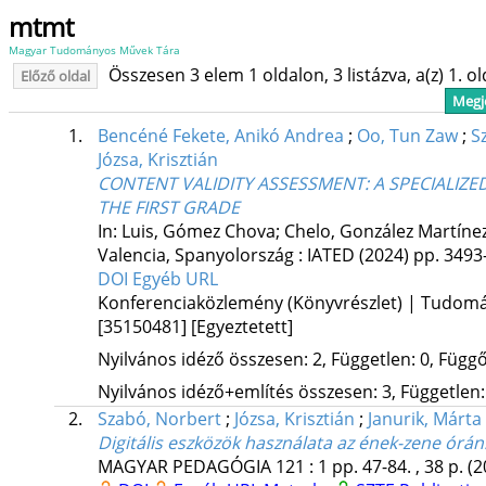
mtmt
Magyar Tudományos Művek Tára
Összesen 3 elem 1 oldalon, 3 listázva, a(z) 1. o
Előző oldal
Megje
1.
Bencéné Fekete, Anikó Andrea
;
Oo, Tun Zaw
;
S
Józsa, Krisztián
CONTENT VALIDITY ASSESSMENT: A SPECIALIZE
THE FIRST GRADE
In: Luis, Gómez Chova; Chelo, González Martínez
Valencia, Spanyolország :
IATED
(2024)
pp. 3493-
DOI
Egyéb URL
Konferenciaközlemény (Könyvrészlet) | Tudom
[35150481]
[Egyeztetett]
Nyilvános idéző összesen: 2, Független: 0, Függő:
Nyilvános idéző+említés összesen: 3, Független: 
2.
Szabó, Norbert
;
Józsa, Krisztián
;
Janurik, Márta
Digitális eszközök használata az ének-zene órán
MAGYAR PEDAGÓGIA
121
:
1
pp. 47-84. , 38 p.
(2